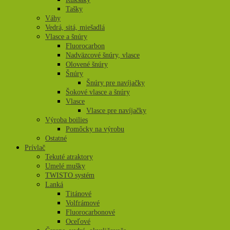
Tašky
Váhy
Vedrá, sitá, miešadlá
Vlasce a šnúry
Fluorocarbon
Nadväzcové šnúry, vlasce
Olovené šnúry
Šnúry
Šnúry pre navíjačky
Šokové vlasce a šnúry
Vlasce
Vlasce pre navíjačky
Výroba boilies
Pomôcky na výrobu
Ostatné
Prívlač
Tekuté atraktory
Umelé mušky
TWISTO systém
Lanká
Titánové
Volfrámové
Fluorocarbonové
Oceľové