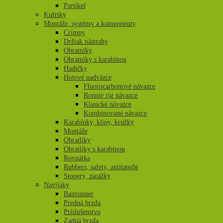
Partikel
Kufríky
Montáže, systémy a komponenty
Crimpy
Držiak nástrahy
Obratníky
Obratníky s karabínou
Hadičky
Hotové nadväzce
Fluorocarbonové návazce
Ronnie rig návazce
Klasické návazce
Kombinované návazce
Karabínky, klipy, krúžky
Montáže
Obratlíky
Obratlíky s karabínou
Rovnátka
Rubbers, safety, antitangle
Stopery, zarážky
Navijaky
Baitrunner
Predná brzda
Príslušenstvo
Zadná brzda