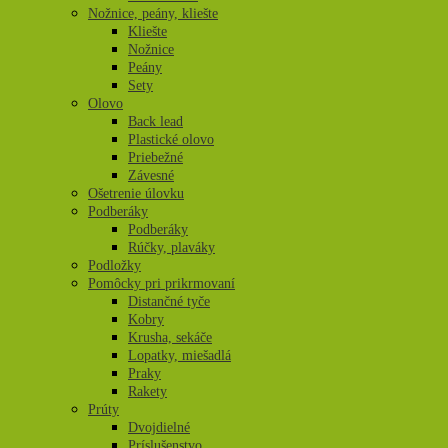
Nožnice, peány, kliešte
Kliešte
Nožnice
Peány
Sety
Olovo
Back lead
Plastické olovo
Priebežné
Závesné
Ošetrenie úlovku
Podberáky
Podberáky
Rúčky, plaváky
Podložky
Pomôcky pri prikrmovaní
Distančné tyče
Kobry
Krusha, sekáče
Lopatky, miešadlá
Praky
Rakety
Prúty
Dvojdielné
Príslušenstvo