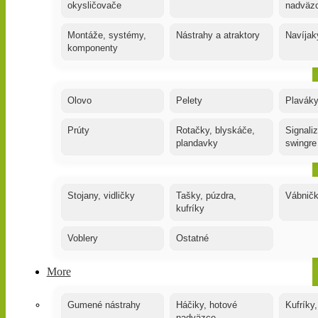
okysličovače
nadväz
Montáže, systémy,
Nástrahy a atraktory
Navíjak
komponenty
Olovo
Pelety
Plaváky
Prúty
Rotačky, blyskáče,
Signaliz
plandavky
swingre
Stojany, vidličky
Tašky, púzdra,
Vábnič
kufríky
Voblery
Ostatné
More
Gumené nástrahy
Háčiky, hotové
Kufríky,