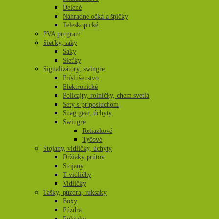
Delené
Náhradné očká a špičky
Teleskopické
PVA program
Sieťky, saky
Saky
Sieťky
Signalizátory, swingre
Príslušenstvo
Elektronické
Policajty, rolničky, chem.svetlá
Sety s príposluchom
Snag gear, úchyty
Swingre
Retiazkové
Tyčové
Stojany, vidličky, úchyty
Držiaky prútov
Stojany
T vidličky
Vidličky
Tašky, púzdra, ruksaky
Boxy
Púzdra
Ruksaky