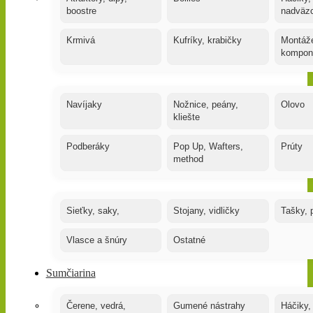
boostre
nadväz
Krmivá
Kufríky, krabičky
Montáže
kompon
Navíjaky
Nožnice, peány,
Olovo
kliešte
Podberáky
Pop Up, Wafters,
Prúty
method
Sieťky, saky,
Stojany, vidličky
Tašky, 
Vlasce a šnúry
Ostatné
Sumčiarina
Čerene, vedrá,
Gumené nástrahy
Háčiky,