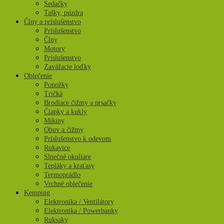
Sedačky
Tašky, púzdra
Člny a príslušenstvo
Príslušenstvo
Člny
Motory
Príslušenstvo
Zavážacie loďky
Oblečenie
Ponožky
Tričká
Brodiace čižmy a prsačky
Čiapky a kukly
Mikiny
Obuv a čižmy
Príslušenstvo k odevom
Rukavice
Slnečné okuliare
Tepláky a kraťasy
Termoprádlo
Vrchné oblečenie
Kemping
Elektronika / Ventilátory
Elektronika / Powerbanky
Ruksaky