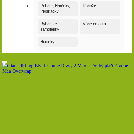
Poháre, Hrnčeky,
Rohože
Ploskačky
Rybárske
Vône do auta
samolepky
Hodinky