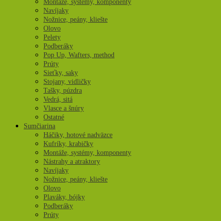
Montáže, systémy, komponenty
Navíjaky
Nožnice, peány, kliešte
Olovo
Pelety
Podberáky
Pop Up, Wafters, method
Prúty
Sieťky, saky
Stojany, vidličky
Tašky, púzdra
Vedrá, sitá
Vlasce a šnúry
Ostatné
Sumčiarina
Háčiky, hotové nadväzce
Kufríky, krabičky
Montáže, systémy, komponenty
Nástrahy a atraktory
Navíjaky
Nožnice, peány, kliešte
Olovo
Plaváky, bójky
Podberáky
Prúty