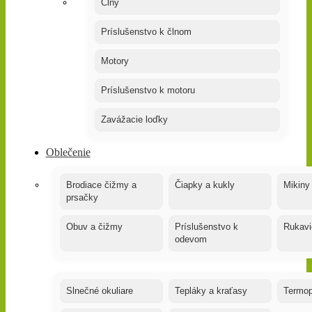
Člny
Príslušenstvo k člnom
Motory
Príslušenstvo k motoru
Zavážacie loďky
Oblečenie
Brodiace čižmy a
Čiapky a kukly
Mikiny
prsačky
Obuv a čižmy
Príslušenstvo k
Rukavi
odevom
Slnečné okuliare
Tepláky a kraťasy
Termop