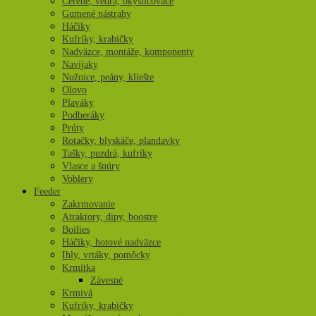
Čerene, vedrá, okysličovače
Gumené nástrahy
Háčiky
Kufríky, krabičky
Nadväzce, montáže, komponenty
Navíjaky
Nožnice, peány, kliešte
Olovo
Plaváky
Podberáky
Prúty
Rotačky, blyskáče, plandavky
Tašky, puzdrá, kufríky
Vlasce a šnúry
Voblery
Feeder
Zakrmovanie
Atraktory, dipy, boostre
Boilies
Háčiky, hotové nadväzce
Ihly, vrtáky, pomôcky
Krmítka
Závesné
Krmivá
Kufríky, krabičky