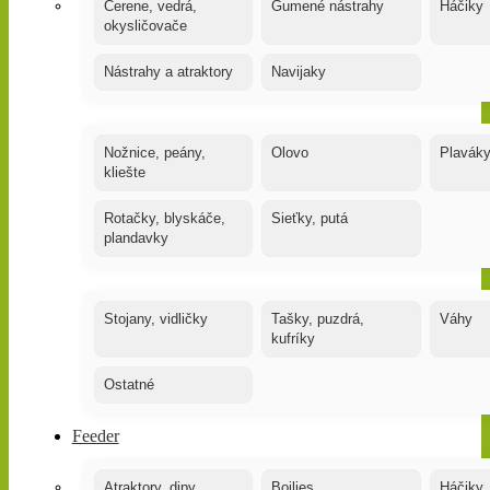
Čerene, vedrá,
Gumené nástrahy
Háčiky
okysličovače
Nástrahy a atraktory
Navijaky
Nožnice, peány,
Olovo
Plavák
kliešte
Rotačky, blyskáče,
Sieťky, putá
plandavky
Stojany, vidličky
Tašky, puzdrá,
Váhy
kufríky
Ostatné
Feeder
Atraktory, dipy,
Boilies
Háčiky,