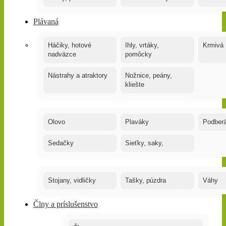
Plávaná
Háčiky, hotové
Ihly, vrtáky,
Krmivá
nadväzce
pomôcky
Nástrahy a atraktory
Nožnice, peány,
kliešte
Olovo
Plaváky
Podber
Sedačky
Sieťky, saky,
Stojany, vidličky
Tašky, púzdra
Váhy
Člny a príslušenstvo