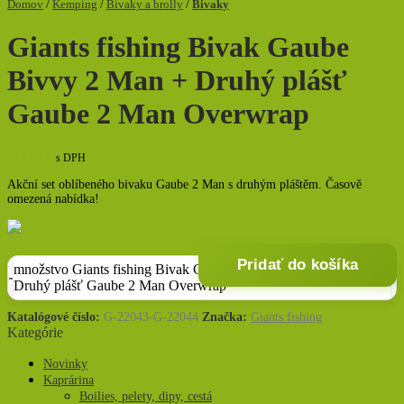
Domov
/
Kemping
/
Bivaky a brolly
/
Bivaky
Giants fishing Bivak Gaube
Bivvy 2 Man + Druhý plášť
Gaube 2 Man Overwrap
317,64
€
s DPH
Akční set oblíbeného bivaku Gaube 2 Man s druhým pláštěm. Časově
omezená nabídka!
Pridať do košíka
množstvo Giants fishing Bivak Gaube Bivvy 2 Man +
Druhý plášť Gaube 2 Man Overwrap
Katalógové číslo:
G-22043-G-22044
Značka:
Giants fishing
Kategórie
Novinky
Kaprárina
Boilies, pelety, dipy, cestá