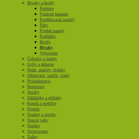
Bivaky a brolly
Prehozy
Vnútrné kapsule
Predlžovacie panely
Šilty
Predné panely
Podlážky
Brolly
Bivaky
Vybavenie
Čelovky a lampy
Grily a údiarne
Nože, mačety, brúsky
Ohrievače, variče, riady
Príslušenstvo
Repelenty
Vozíky
Dáždniky a držiaky
Kreslá a stoličky
Postele
Toalety a sprchy
Spacie vaky
Stolíky
Stravovanie
Tašky