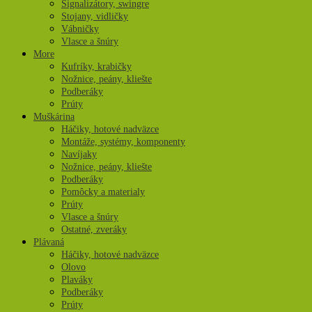
Signalizátory, swingre
Stojany, vidličky
Vábničky
Vlasce a šnúry
More
Kufríky, krabičky
Nožnice, peány, kliešte
Podberáky
Prúty
Muškárina
Háčiky, hotové nadväzce
Montáže, systémy, komponenty
Navíjaky
Nožnice, peány, kliešte
Podberáky
Pomôcky a materialy
Prúty
Vlasce a šnúry
Ostatné, zveráky
Plávaná
Háčiky, hotové nadväzce
Olovo
Plaváky
Podberáky
Prúty