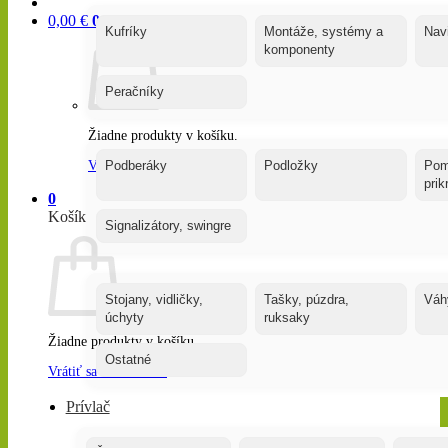
0,00
€
0
Kufríky
Montáže, systémy a
Nav
komponenty
Peračníky
Žiadne produkty v košíku.
Vrátiť sa do obchodu
Podberáky
Podložky
Pom
pri
0
Košík
Signalizátory, swingre
Stojany, vidličky,
Tašky, púzdra,
Váh
úchyty
ruksaky
Žiadne produkty v košíku.
Ostatné
Vrátiť sa do obchodu
Prívlač