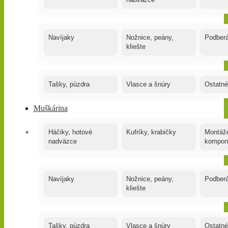
nadväzce
Navíjaky
Nožnice, peány,
Podber
kliešte
Tašky, púzdra
Vlasce a šnúry
Ostatné
Muškárina
Háčiky, hotové
Kufríky, krabičky
Montáže
nadväzce
kompon
Navíjaky
Nožnice, peány,
Podber
kliešte
Tašky, púzdra
Vlasce a šnúry
Ostatné