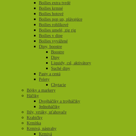
Boilies extra tvrdé
Boilies krmné
Boilies hotové
Boilies pop up, plávajúce
Boilies rohlíkové
Boilies umelé, zig rig
Boilies v dipe
Boilies vyvážené
Dipy, boostre
Boostre
Dipy
Liquidy, csl, aktivátory
Suché dipy
Pasty a cestá
Pelety
Chytacie
Bójky a markery
Háčiky
Dvojháčiky a trojháčiky
Jednoháčiky
Ihly, vrtáky, uťahovače
Krabičky
Krmítka
Krmivá, nástrahy
Krmivá