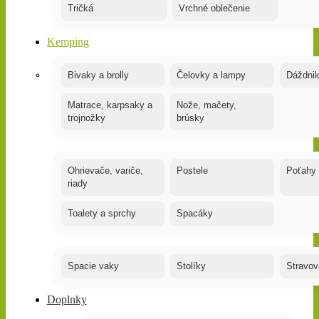
Tričká
Vrchné oblečenie
Kemping
Bivaky a brolly
Čelovky a lampy
Dáždnik
Matrace, karpsaky a
Nože, mačety,
trojnožky
brúsky
Ohrievače, variče,
Postele
Poťahy
riady
Toalety a sprchy
Spacáky
Spacie vaky
Stolíky
Stravov
Doplnky