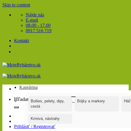
Skip to content
Nájde nás
E-mail
08.00 - 17.00
0917 516 719
Kontakt
Kaprárina
Hľadať:
Boilies, pelety, dipy,
Bójky a markery
Háč
cestá
Krmivá, nástrahy
Prihlásiť / Registrovať