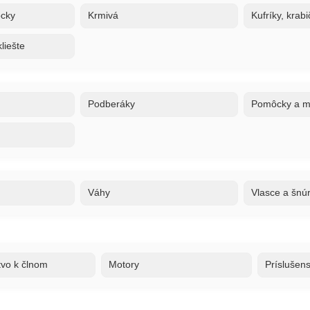
ôcky
Krmivá
Kufríky, krabi
liešte
Podberáky
Pomôcky a ma
Váhy
Vlasce a šnú
tvo k člnom
Motory
Príslušen