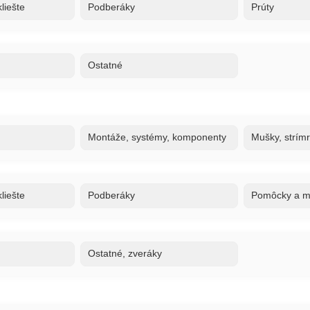
liešte
Podberáky
Prúty
Ostatné
Montáže, systémy, komponenty
Mušky, strím
liešte
Podberáky
Pomôcky a ma
Ostatné, zveráky