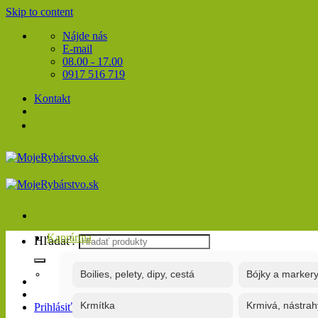
Skip to content
Nájde nás
E-mail
08.00 - 17.00
0917 516 719
Kontakt
Kaprárina
Hľadať:
Boilies, pelety, dipy, cestá
Bójky a marker
Krmítka
Krmivá, nástrah
Prihlásiť / Registrovať