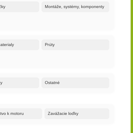
čky
Montáže, systémy, komponenty
terialy
Prúty
ry
Ostatné
stvo k motoru
Zavážacie loďky