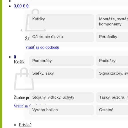
0,00
€
0
Kufríky
Montáže, systé
komponenty
Ošetrenie úlovku
Peračníky
Žiadne produkty v košíku.
Vrátiť sa do obchodu
0
Podberáky
Podložky
Košík
Sieťky, saky
Signalizátory, s
Stojany, vidličky, úchyty
Tašky, púzdra, 
Žiadne produkty v košíku.
Vrátiť sa do obchodu
Výroba boilies
Ostatné
Prívlač