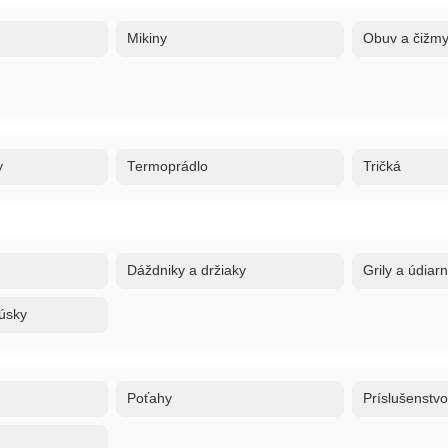
Mikiny
Obuv a čižm
y
Termoprádlo
Tričká
Dáždniky a držiaky
Grily a údiar
úsky
Poťahy
Príslušenstv