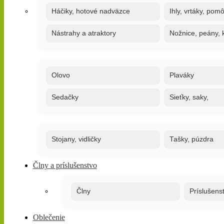
Háčiky, hotové nadväzce
Ihly, vrtáky, pom
Nástrahy a atraktory
Nožnice, peány, k
Olovo
Plaváky
Sedačky
Sieťky, saky,
Stojany, vidličky
Tašky, púzdra
Člny a príslušenstvo
Člny
Príslušens
Oblečenie