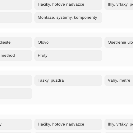
Háčiky, hotové nadväzce
Ihly, vrtáky,
Montáže, systémy, komponenty
liešte
Olovo
Ošetrenie úl
, method
Prúty
Tašky, púzdra
Váhy, metre
y
Háčiky, hotové nadväzce
Ihly, vrtáky,