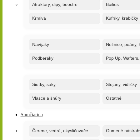
Atraktory, dipy, boostre
Boilies
Krmivá
Kufríky, krabičky
Navíjaky
Nožnice, peány, k
Podberáky
Pop Up, Wafters
Sieťky, saky,
Stojany, vidličky
Vlasce a šnúry
Ostatné
Sumčiarina
Čerene, vedrá, okysličovače
Gumené nástrah