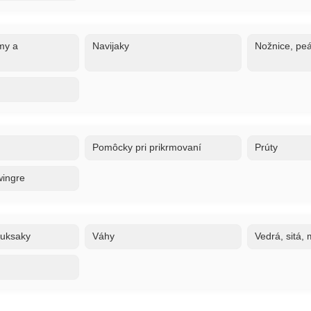
my a
Navijaky
Nožnice, peá
Pomôcky pri prikrmovaní
Prúty
wingre
ruksaky
Váhy
Vedrá, sitá,