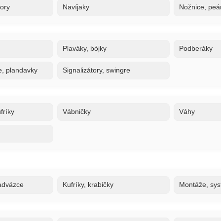
tory
Navíjaky
Nožnice, peán
Plaváky, bójky
Podberáky
e, plandavky
Signalizátory, swingre
fríky
Vábničky
Váhy
adväzce
Kufríky, krabičky
Montáže, sy