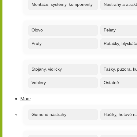
Montáže, systémy, komponenty
Nástrahy a atrak
Olovo
Pelety
Prúty
Rotačky, blyskáč
Stojany, vidličky
Tašky, púzdra, ku
Voblery
Ostatné
More
Gumené nástrahy
Háčiky, hotové n