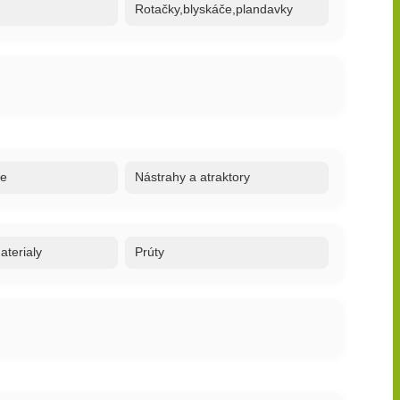
Rotačky,blyskáče,plandavky
re
Nástrahy a atraktory
terialy
Prúty