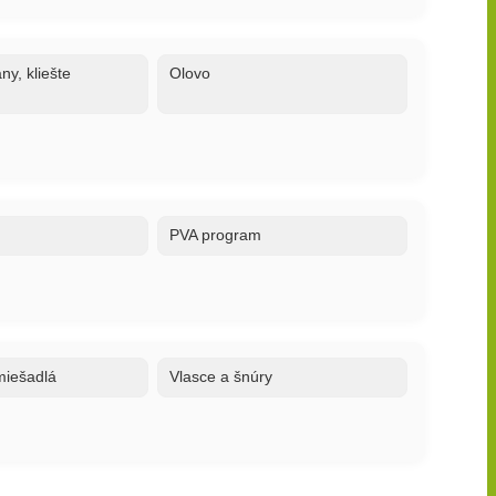
ny, kliešte
Olovo
PVA program
 miešadlá
Vlasce a šnúry