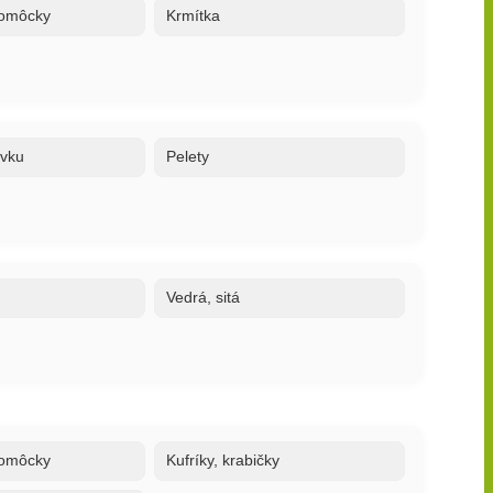
 pomôcky
Krmítka
ovku
Pelety
Vedrá, sitá
 pomôcky
Kufríky, krabičky