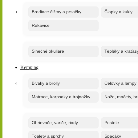
Brodiace čižmy a prsačky
Čiapky a kukly
Rukavice
Slnečné okuliare
Tepláky a kraťas
Kemping
Bivaky a brolly
Čelovky a lampy
Matrace, karpsaky a trojnožky
Nože, mačety, br
Ohrievače, variče, riady
Postele
Toalety a sprchy
Spacáky