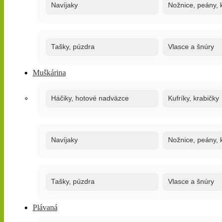
Navíjaky
Nožnice, peány, k
Tašky, púzdra
Vlasce a šnúry
Muškárina
Háčiky, hotové nadväzce
Kufríky, krabičky
Navíjaky
Nožnice, peány, k
Tašky, púzdra
Vlasce a šnúry
Plávaná