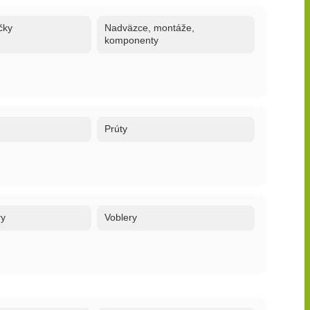
čky
Nadväzce, montáže,
komponenty
Prúty
ry
Voblery