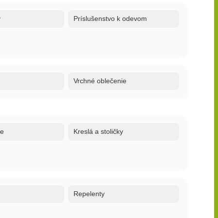
y
Príslušenstvo k odevom
Vrchné oblečenie
ne
Kreslá a stoličky
o
Repelenty