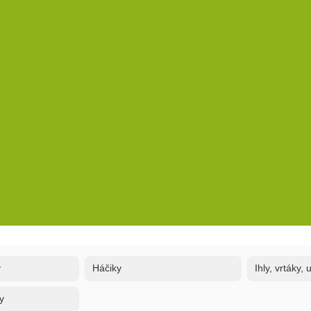
y
Háčiky
Ihly, vrtáky,
y