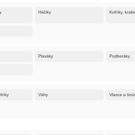
y
Háčiky
Kufríky, krabi
Plaváky
Podberáky
fríky
Váhy
Vlasce a šnú