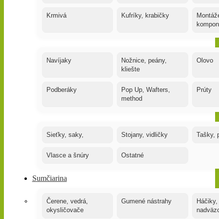
Krmivá
Kufríky, krabičky
Montáže
kompon
Navíjaky
Nožnice, peány,
Olovo
kliešte
Podberáky
Pop Up, Wafters,
Prúty
method
Sieťky, saky,
Stojany, vidličky
Tašky, 
Vlasce a šnúry
Ostatné
Sumčiarina
Čerene, vedrá,
Gumené nástrahy
Háčiky,
okysličovače
nadväz