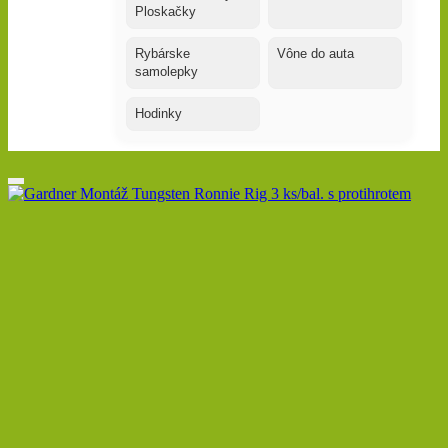
Ploskačky
Rybárske
Vône do auta
samolepky
Hodinky