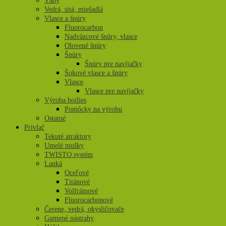
Váhy
Vedrá, sitá, miešadlá
Vlasce a šnúry
Fluorocarbon
Nadväzcové šnúry, vlasce
Olovené šnúry
Šnúry
Šnúry pre navíjačky
Šokové vlasce a šnúry
Vlasce
Vlasce pre navíjačky
Výroba boilies
Pomôcky na výrobu
Ostatné
Prívlač
Tekuté atraktory
Umelé mušky
TWISTO systém
Lanká
Oceľové
Titánové
Volfrámové
Fluorocarbonové
Čerene, vedrá, okysličovače
Gumené nástrahy