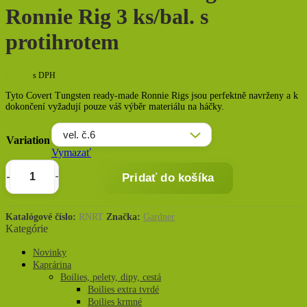
Ronnie Rig 3 ks/bal. s
protihrotem
8,30
€
s DPH
Tyto Covert Tungsten ready-made Ronnie Rigs jsou perfektně navrženy a k
dokončení vyžadují pouze váš výběr materiálu na háčky.
Variation
Vymazať
Pridať do košíka
množstvo
Gardner
Montáž
Katalógové číslo:
RNRT
Značka:
Gardner
Tungsten
Kategórie
Ronnie
Rig
Novinky
3
Kaprárina
ks/bal.
Boilies, pelety, dipy, cestá
s
Boilies extra tvrdé
protihrotem
Boilies krmné