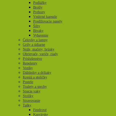
Podlážky
Brolly
Prehozy
Vnútrné kapsule
Predlžovacie panely
Šilty
Bivaky
Vybavenie
Čelovky a lampy
Grily a údiarne
Nože, mačety, brúsky
Ohrievače, variče, riady
Príslušenstvo
Repelenty
Vozíky
Dáždniky a držiaky
Kreslá a stoličky
Postele
Toalety a sprchy
Spacie vaky
Stolíky
Stravovanie
Tašky
Feedrové
Kaprárske