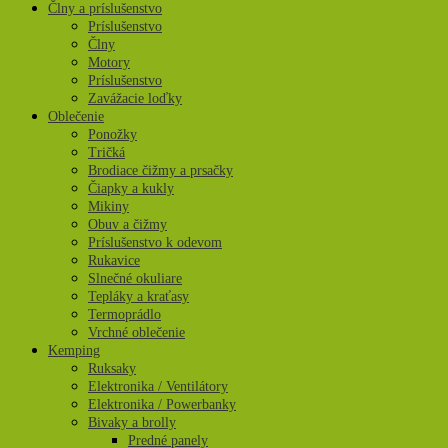
Člny a príslušenstvo
Príslušenstvo
Člny
Motory
Príslušenstvo
Zavážacie loďky
Oblečenie
Ponožky
Tričká
Brodiace čižmy a prsačky
Čiapky a kukly
Mikiny
Obuv a čižmy
Príslušenstvo k odevom
Rukavice
Slnečné okuliare
Tepláky a kraťasy
Termoprádlo
Vrchné oblečenie
Kemping
Ruksaky
Elektronika / Ventilátory
Elektronika / Powerbanky
Bivaky a brolly
Predné panely