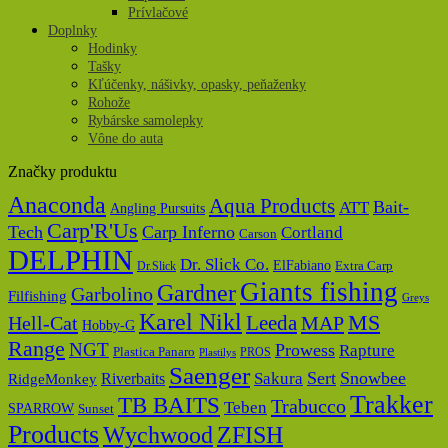
Prívlačové
Doplnky
Hodinky
Tašky
Kľúčenky, nášivky, opasky, peňaženky
Rohože
Rybárske samolepky
Vône do auta
Značky produktu
Anaconda
Aqua Products
Bait-
ATT
Angling Pursuits
Carp'R'Us
Tech
Carp Inferno
Cortland
Carson
DELPHIN
Dr. Slick Co.
ElFabiano
Dr.Slick
Extra Carp
Giants fishing
Gardner
Garbolino
Filfishing
Greys
Karel Nikl
MS
Hell-Cat
Leeda
MAP
Hobby-G
Range
NGT
Prowess
Rapture
Plastica Panaro
PROS
Plastilys
Saenger
Sert
Snowbee
Riverbaits
Sakura
RidgeMonkey
Trakker
TB BAITS
Trabucco
Teben
SPARROW
Sunset
Products
Wychwood
ZFISH