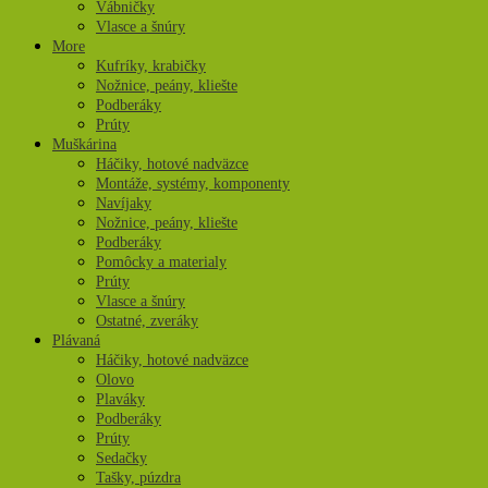
Vábničky
Vlasce a šnúry
More
Kufríky, krabičky
Nožnice, peány, kliešte
Podberáky
Prúty
Muškárina
Háčiky, hotové nadväzce
Montáže, systémy, komponenty
Navíjaky
Nožnice, peány, kliešte
Podberáky
Pomôcky a materialy
Prúty
Vlasce a šnúry
Ostatné, zveráky
Plávaná
Háčiky, hotové nadväzce
Olovo
Plaváky
Podberáky
Prúty
Sedačky
Tašky, púzdra