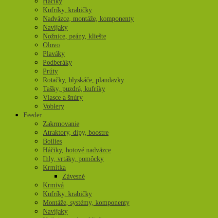
Háčiky
Kufríky, krabičky
Nadväzce, montáže, komponenty
Navíjaky
Nožnice, peány, kliešte
Olovo
Plaváky
Podberáky
Prúty
Rotačky, blyskáče, plandavky
Tašky, puzdrá, kufríky
Vlasce a šnúry
Voblery
Feeder
Zakrmovanie
Atraktory, dipy, boostre
Boilies
Háčiky, hotové nadväzce
Ihly, vrtáky, pomôcky
Krmítka
Závesné
Krmivá
Kufríky, krabičky
Montáže, systémy, komponenty
Navíjaky