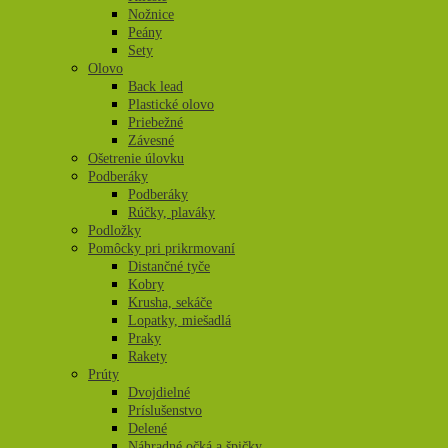
Nožnice
Peány
Sety
Olovo
Back lead
Plastické olovo
Priebežné
Závesné
Ošetrenie úlovku
Podberáky
Podberáky
Rúčky, plaváky
Podložky
Pomôcky pri prikrmovaní
Distančné tyče
Kobry
Krusha, sekáče
Lopatky, miešadlá
Praky
Rakety
Prúty
Dvojdielné
Príslušenstvo
Delené
Náhradné očká a špičky