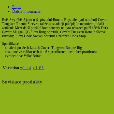
Popis
Ďalšie informácie
Ručně vyráběné jako naše původní Ronnie Rigs, ale nyní obsahují Covert
Tungsten Ronnie Sleeves, takže se snadněji potápějí a nepotřebují další
zatížení. Mezi další použité komponenty na tyto návazce patří háček Dark
Covert Mugga, QC Flexi Ring obratlík, Covert Tungsten Ronnie Sleeve
rukávky, Flexi Hook Swivel obratlík a zarážka Hook Stop.
Specifikace:
– v balení po třech kusech Covert Tungsten Ronnie Rig
– dostupné ve velikostech 4 a 6 s protihrotem nebo bez protihrotu
– vyrobeno ve Velké Británii
Variation
vel. č.4
,
vel. č.6
Súvisiace produkty