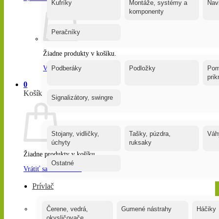
Kufríky
Montáže, systémy a
Nav
komponenty
Peračníky
Žiadne produkty v košíku.
Vrátiť sa do obchodu
Podberáky
Podložky
Pom
pri
0
Košík
Signalizátory, swingre
Stojany, vidličky,
Tašky, púzdra,
Váh
úchyty
ruksaky
Žiadne produkty v košíku.
Ostatné
Vrátiť sa do obchodu
Prívlač
Čerene, vedrá,
Gumené nástrahy
Háčiky
okysličovače