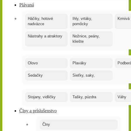
Plávaná
Háčiky, hotové
Ihly, vrtáky,
Krmivá
nadväzce
pomôcky
Nástrahy a atraktory
Nožnice, peány,
kliešte
Olovo
Plaváky
Podber
Sedačky
Sieťky, saky,
Stojany, vidličky
Tašky, púzdra
Váhy
Člny a príslušenstvo
Člny