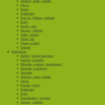
Nožnice, peány, kliešte
Olovo
Pelety
Podberáky
Pop Up, Wafters, method
Prúty
Sieťky, saky
Stojany, vidličky
Tašky, púzdra
Vedrá, sitá
Vlasce a šnúry
Ostatné
Sumčiarina
Háčiky, hotové nadväzce
Kufríky, krabičky
Montáže, systémy, komponenty
Nástrahy a atraktory
Navíjaky
Nožnice, peány, kliešte
Olovo
Plaváky, bójky
Podberáky
Prúty
Signalizátory, swingre
Stojany, vidličky