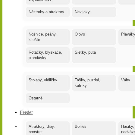
Nástrahy a atraktory
Navijaky
Nožnice, peány,
Olovo
Plavák
kliešte
Rotačky, blyskáče,
Sieťky, putá
plandavky
Stojany, vidličky
Tašky, puzdrá,
Váhy
kufríky
Ostatné
Feeder
Atraktory, dipy,
Boilies
Háčiky,
boostre
nadväz