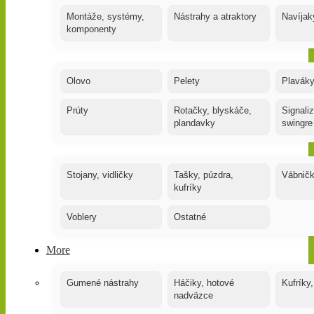
Montáže, systémy,
Nástrahy a atraktory
Navíjak
komponenty
Olovo
Pelety
Plaváky
Prúty
Rotačky, blyskáče,
Signaliz
plandavky
swingre
Stojany, vidličky
Tašky, púzdra,
Vábnič
kufríky
Voblery
Ostatné
More
Gumené nástrahy
Háčiky, hotové
Kufríky,
nadväzce