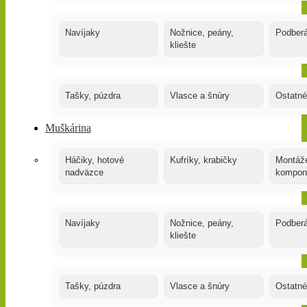
Navíjaky
Nožnice, peány,
Podber
kliešte
Tašky, púzdra
Vlasce a šnúry
Ostatné
Muškárina
Háčiky, hotové
Kufríky, krabičky
Montáže
nadväzce
kompon
Navíjaky
Nožnice, peány,
Podber
kliešte
Tašky, púzdra
Vlasce a šnúry
Ostatné