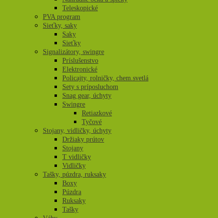
Teleskopické
PVA program
Sieťky, saky
Saky
Sieťky
Signalizátory, swingre
Príslušenstvo
Elektronické
Policajty, rolničky, chem.svetlá
Sety s príposluchom
Snag gear, úchyty
Swingre
Retiazkové
Tyčové
Stojany, vidličky, úchyty
Držiaky prútov
Stojany
T vidličky
Vidličky
Tašky, púzdra, ruksaky
Boxy
Púzdra
Ruksaky
Tašky