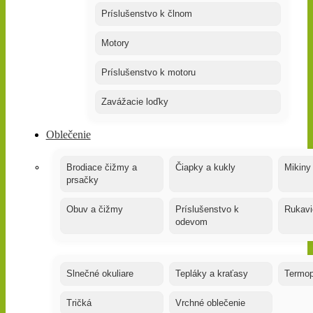
Príslušenstvo k člnom
Motory
Príslušenstvo k motoru
Zavážacie loďky
Oblečenie
Brodiace čižmy a
Čiapky a kukly
Mikiny
prsačky
Obuv a čižmy
Príslušenstvo k
Rukavi
odevom
Slnečné okuliare
Tepláky a kraťasy
Termop
Tričká
Vrchné oblečenie