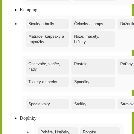
Kemping
Bivaky a brolly
Čelovky a lampy
Dáždnik
Matrace, karpsaky a
Nože, mačety,
trojnožky
brúsky
Ohrievače, variče,
Postele
Poťahy
riady
Toalety a sprchy
Spacáky
Spacie vaky
Stolíky
Stravov
Doplnky
Poháre, Hrnčeky,
Rohože