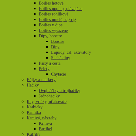
Boilies hotové
Boilies pop up, plávajúce
Boilies rohlíkové
Boilies umelé, zig rig
Boilies v dipe
Boilies vyvážené
Dipy, boostre
Boostre
Dipy
Liquidy, csl, aktivátory
Suché dipy
Pasty a cestá
Pelety
Chytacie
Bójky a markery
Háčiky
Dvojháčiky a trojháčiky
Jednoháčiky
Ihly, vrtáky, uťahovače
Krabičky
Krmítka
Krmivá, nástrahy
Krmivá
Partikel
Kufríky