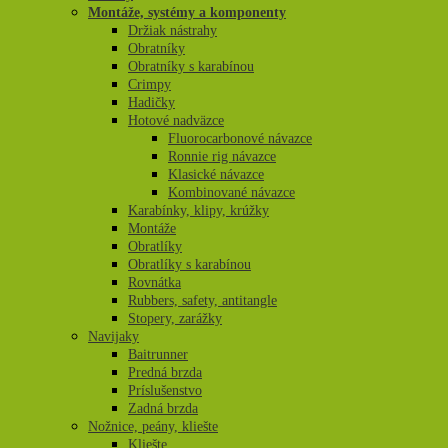
Montáže, systémy a komponenty
Držiak nástrahy
Obratníky
Obratníky s karabínou
Crimpy
Hadičky
Hotové nadväzce
Fluorocarbonové návazce
Ronnie rig návazce
Klasické návazce
Kombinované návazce
Karabínky, klipy, krúžky
Montáže
Obratlíky
Obratlíky s karabínou
Rovnátka
Rubbers, safety, antitangle
Stopery, zarážky
Navijaky
Baitrunner
Predná brzda
Príslušenstvo
Zadná brzda
Nožnice, peány, kliešte
Kliešte