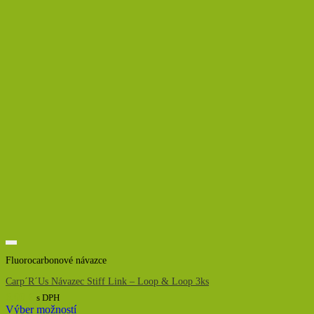
Fluorocarbonové návazce
Carp´R´Us Návazec Stiff Link – Loop & Loop 3ks
6,00
€
s DPH
Výber možností