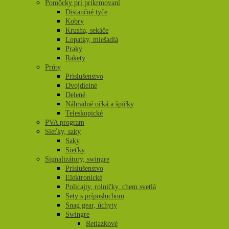
Pomôcky pri prikrmovaní
Distančné tyče
Kobry
Krusha, sekáče
Lopatky, miešadlá
Praky
Rakety
Prúty
Príslušenstvo
Dvojdielné
Delené
Náhradné očká a špičky
Teleskopické
PVA program
Sieťky, saky
Saky
Sieťky
Signalizátory, swingre
Príslušenstvo
Elektronické
Policajty, rolničky, chem.svetlá
Sety s príposluchom
Snag gear, úchyty
Swingre
Retiazkové