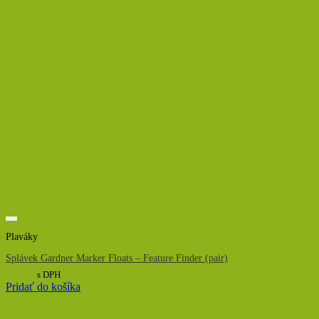
Plaváky
Splávek Gardner Marker Floats – Feature Finder (pair)
9,89
€
s DPH
Pridať do košíka