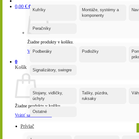
0,00
€
0
Kufríky
Montáže, systémy a
Nav
komponenty
Peračníky
Žiadne produkty v košíku.
Vrátiť sa do obchodu
Podberáky
Podložky
Pom
pri
0
Košík
Signalizátory, swingre
Stojany, vidličky,
Tašky, púzdra,
Váh
úchyty
ruksaky
Žiadne produkty v košíku.
Ostatné
Vrátiť sa do obchodu
Prívlač