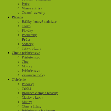
Prúty
Vlasce a šnúry
Ostatné, zveráky
Plávaná
Háčiky, hotové nadväzce
Olovo
Plaváky
Podberáky
Prúty
Sedačky
Tašky, púzdra
Člny a príslušenstvo
Príslušenstvo
Člny
Motory
Príslušenstvo
Zavážacie loďky
Oblečenie
Ponožky
Tričká
Brodiace čižmy a prsačky
Čiapky a kukly
Mikiny
Obuv a čižmy
Príslušenstvo k odevom