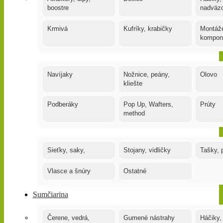
boostre
nadväz
Krmivá
Kufríky, krabičky
Montáže
kompon
Navíjaky
Nožnice, peány,
Olovo
kliešte
Podberáky
Pop Up, Wafters,
Prúty
method
Sieťky, saky,
Stojany, vidličky
Tašky, 
Vlasce a šnúry
Ostatné
Sumčiarina
Čerene, vedrá,
Gumené nástrahy
Háčiky,