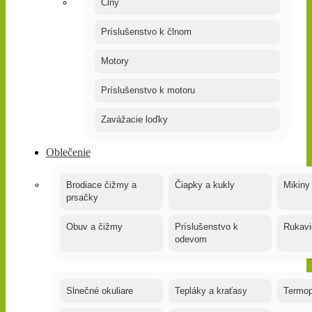
Člny
Príslušenstvo k člnom
Motory
Príslušenstvo k motoru
Zavážacie loďky
Oblečenie
Brodiace čižmy a
Čiapky a kukly
Mikiny
prsačky
Obuv a čižmy
Príslušenstvo k
Rukavi
odevom
Slnečné okuliare
Tepláky a kraťasy
Termop