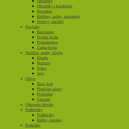
Obratlíky
Obratlíky s karabínou
Rovnátka
Rubbers, safety, antitangle
Stopery, zarážky
Navijaky
Baitrunner
Predná brzda
Príslušenstvo
Zadná brzda
Nožnice, peány, kliešte
Kliešte
Nožnice
Peány
Sety
Olovo
Back lead
Plastické olovo
Priebežné
Závesné
Ošetrenie úlovku
Podberáky
Podberáky
Rúčky, plaváky
Podložky