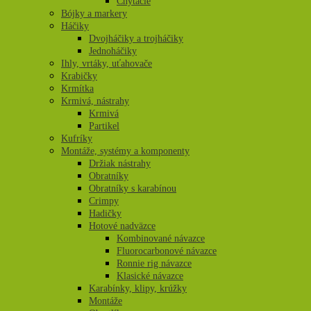
Chytacie
Bójky a markery
Háčiky
Dvojháčiky a trojháčiky
Jednoháčiky
Ihly, vrtáky, uťahovače
Krabičky
Krmítka
Krmivá, nástrahy
Krmivá
Partikel
Kufríky
Montáže, systémy a komponenty
Držiak nástrahy
Obratníky
Obratníky s karabínou
Crimpy
Hadičky
Hotové nadväzce
Kombinované návazce
Fluorocarbonové návazce
Ronnie rig návazce
Klasické návazce
Karabínky, klipy, krúžky
Montáže