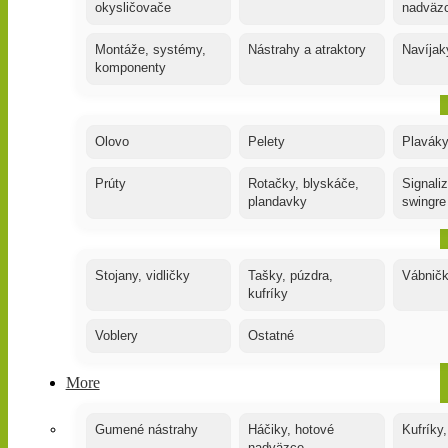
okysličovače
nadväz
Montáže, systémy,
Nástrahy a atraktory
Navíjak
komponenty
Olovo
Pelety
Plaváky
Prúty
Rotačky, blyskáče,
Signaliz
plandavky
swingre
Stojany, vidličky
Tašky, púzdra,
Vábnič
kufríky
Voblery
Ostatné
More
Gumené nástrahy
Háčiky, hotové
Kufríky,