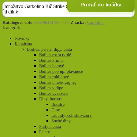
Pridať do košíka
množstvo Garbolino Bič Strike Classic Whip 6,00 m, 6-
ti dílný
Katalógové číslo:
GOMRH8156600-6
Značka:
Garbolino
Kategórie
Novinky
Kaprárina
Boilies, pelety, dipy, cestá
Boilies extra tvrdé
Boilies krmné
Boilies hotové
Boilies pop up, plávajúce
Boilies rohlíkové
Boilies umelé, zig rig
Boilies v dipe
Boilies vyvážené
Dipy, boostre
Boostre
Dipy
Liquidy, csl, aktivátory
Suché dipy
Pasty a cestá
Pelety