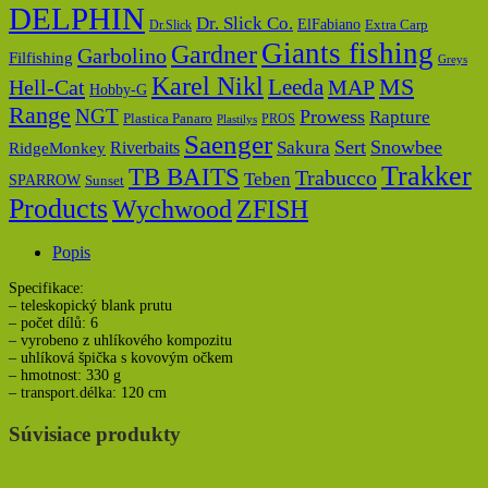
DELPHIN
Dr. Slick Co.
ElFabiano
Dr.Slick
Extra Carp
Giants fishing
Gardner
Garbolino
Filfishing
Greys
Karel Nikl
MS
Hell-Cat
Leeda
MAP
Hobby-G
Range
NGT
Prowess
Rapture
Plastica Panaro
PROS
Plastilys
Saenger
Sert
Snowbee
Riverbaits
Sakura
RidgeMonkey
Trakker
TB BAITS
Trabucco
Teben
SPARROW
Sunset
Products
Wychwood
ZFISH
Popis
Specifikace:
– teleskopický blank prutu
– počet dílů: 6
– vyrobeno z uhlíkového kompozitu
– uhlíková špička s kovovým očkem
– hmotnost: 330 g
– transport.délka: 120 cm
Súvisiace produkty