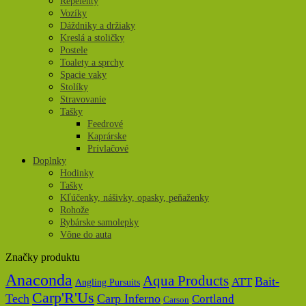
Repelenty
Vozíky
Dáždniky a držiaky
Kreslá a stoličky
Postele
Toalety a sprchy
Spacie vaky
Stolíky
Stravovanie
Tašky
Feedrové
Kaprárske
Prívlačové
Doplnky
Hodinky
Tašky
Kľúčenky, nášivky, opasky, peňaženky
Rohože
Rybárske samolepky
Vône do auta
Značky produktu
Anaconda
Aqua Products
Bait-
ATT
Angling Pursuits
Carp'R'Us
Tech
Carp Inferno
Cortland
Carson