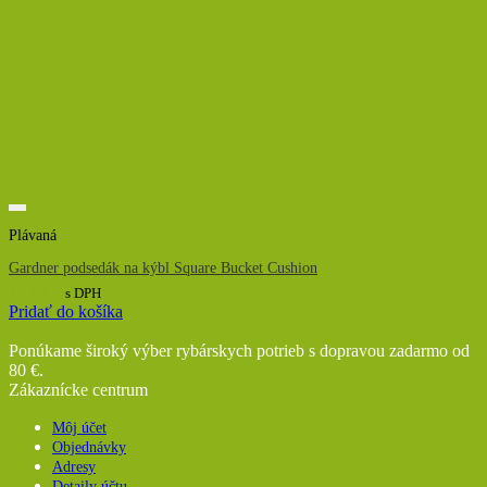
Plávaná
Gardner podsedák na kýbl Square Bucket Cushion
15,84
€
s DPH
Pridať do košíka
Ponúkame široký výber rybárskych potrieb s dopravou zadarmo od
80 €.
Zákaznícke centrum
Môj účet
Objednávky
Adresy
Detaily účtu