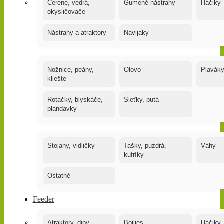
Čerene, vedrá,
Gumené nástrahy
Háčiky
okysličovače
Nástrahy a atraktory
Navijaky
Nožnice, peány,
Olovo
Plavák
kliešte
Rotačky, blyskáče,
Sieťky, putá
plandavky
Stojany, vidličky
Tašky, puzdrá,
Váhy
kufríky
Ostatné
Feeder
Atraktory, dipy,
Boilies
Háčiky,