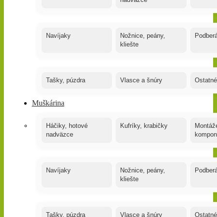
nadväzce
Navíjaky
Nožnice, peány,
Podber
kliešte
Tašky, púzdra
Vlasce a šnúry
Ostatné
Muškárina
Háčiky, hotové
Kufríky, krabičky
Montáže
nadväzce
kompon
Navíjaky
Nožnice, peány,
Podber
kliešte
Tašky, púzdra
Vlasce a šnúry
Ostatné