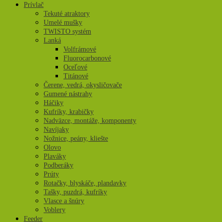
Prívlač
Tekuté atraktory
Umelé mušky
TWISTO systém
Lanká
Volfrámové
Fluorocarbonové
Oceľové
Titánové
Čerene, vedrá, okysličovače
Gumené nástrahy
Háčiky
Kufríky, krabičky
Nadväzce, montáže, komponenty
Navíjaky
Nožnice, peány, kliešte
Olovo
Plaváky
Podberáky
Prúty
Rotačky, blyskáče, plandavky
Tašky, puzdrá, kufríky
Vlasce a šnúry
Voblery
Feeder