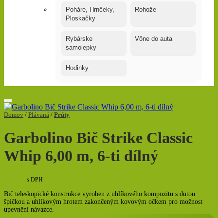
Poháre, Hrnčeky,
Rohože
Ploskačky
Rybárske
Vône do auta
samolepky
Hodinky
Domov
/
Plávaná
/
Prúty
Garbolino Bič Strike Classic
Whip 6,00 m, 6-ti dílný
37,68
€
s DPH
Bič teleskopické konstrukce vyroben z uhlíkového kompozitu s dutou
špičkou a uhlíkovým hrotem zakončeným kovovým očkem pro možnost
upevnění návazce.