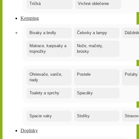
Tričká
Vrchné oblečenie
Kemping
Bivaky a brolly
Čelovky a lampy
Dáždnik
Matrace, karpsaky a
Nože, mačety,
trojnožky
brúsky
Ohrievače, variče,
Postele
Poťahy
riady
Toalety a sprchy
Spacáky
Spacie vaky
Stolíky
Stravov
Doplnky