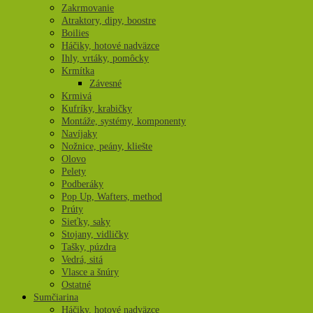
Zakrmovanie
Atraktory, dipy, boostre
Boilies
Háčiky, hotové nadväzce
Ihly, vrtáky, pomôcky
Krmítka
Závesné
Krmivá
Kufríky, krabičky
Montáže, systémy, komponenty
Navíjaky
Nožnice, peány, kliešte
Olovo
Pelety
Podberáky
Pop Up, Wafters, method
Prúty
Sieťky, saky
Stojany, vidličky
Tašky, púzdra
Vedrá, sitá
Vlasce a šnúry
Ostatné
Sumčiarina
Háčiky, hotové nadväzce