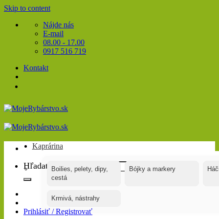
Skip to content
Nájde nás
E-mail
08.00 - 17.00
0917 516 719
Kontakt
Kaprárina
Hľadať:
Boilies, pelety, dipy,
Bójky a markery
Háč
cestá
Krmivá, nástrahy
Prihlásiť / Registrovať