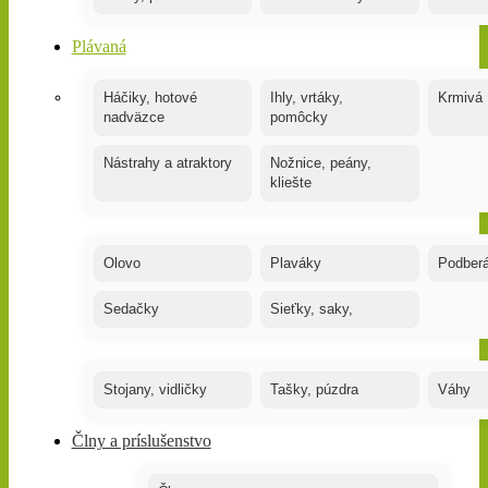
Plávaná
Háčiky, hotové
Ihly, vrtáky,
Krmivá
nadväzce
pomôcky
Nástrahy a atraktory
Nožnice, peány,
kliešte
Olovo
Plaváky
Podber
Sedačky
Sieťky, saky,
Stojany, vidličky
Tašky, púzdra
Váhy
Člny a príslušenstvo