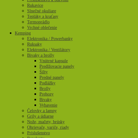
Rukavice
Slnečné okuliare
Tepláky a kraťasy
Termoprádlo
Vrchné oblečenie
Kemping
Elektronika / Powerbanky
Ruksaky
Elektronika / Ventilátory
Bivaky a brolly
Vnútrné kapsule
Predlžovacie panely
Šilty
Predné panely
Podlážky
Brolly
Prehozy
Bivaky
Vybavenie
Čelovky a lampy
Grily a údiarne
Nože, mačety, brúsky
Ohrievače, variče, riady
Príslušenstvo