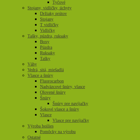
Tyčové
Stojany, vidličky, úchyty
Držiaky prútov
Stojany
T vidličky
Vidličky
Tašky, púzdra, ruksaky
Boxy
Púzdra
Ruksaky
Tašky
Váhy
Vedrá, sitá, miešadlá
Vlasce a šnúry
Fluorocarbon
Nadväzcové šnúry, vlasce
Olovené šnúry
Šnúry
Šnúry pre navíjačky
Šokové vlasce a šnúry
Vlasce
Vlasce pre navíjačky
Výroba boilies
Pomôcky na výrobu
Ostatné