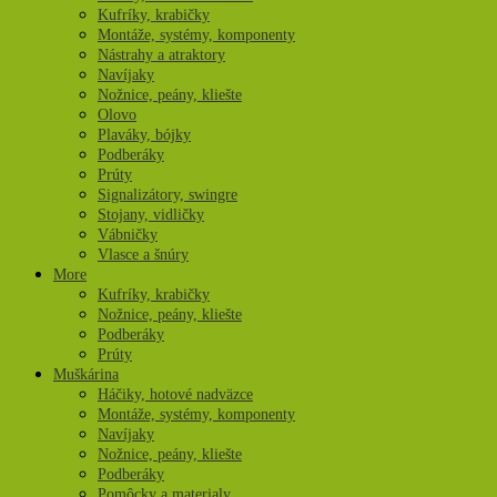
Kufríky, krabičky
Montáže, systémy, komponenty
Nástrahy a atraktory
Navíjaky
Nožnice, peány, kliešte
Olovo
Plaváky, bójky
Podberáky
Prúty
Signalizátory, swingre
Stojany, vidličky
Vábničky
Vlasce a šnúry
More
Kufríky, krabičky
Nožnice, peány, kliešte
Podberáky
Prúty
Muškárina
Háčiky, hotové nadväzce
Montáže, systémy, komponenty
Navíjaky
Nožnice, peány, kliešte
Podberáky
Pomôcky a materialy