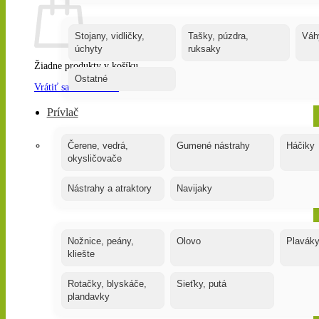
Stojany, vidličky,
Tašky, púzdra,
Váh
úchyty
ruksaky
Žiadne produkty v košíku.
Ostatné
Vrátiť sa do obchodu
Prívlač
Čerene, vedrá,
Gumené nástrahy
Háčiky
okysličovače
Nástrahy a atraktory
Navijaky
Nožnice, peány,
Olovo
Plavák
kliešte
Rotačky, blyskáče,
Sieťky, putá
plandavky