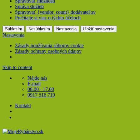
Spravovať možnosti
Správa služieb
Spravovať {vendor_count} dodávateľov
Prečítajte si viac o týchto účeloch
Súhlasím
Nesúhlasím
Nastavenia
Uložiť nastavenia
Nastavenia
Zásady používania súborov cookie
Zásady ochrany osobných údajov
Skip to content
Nájde nás
E-mail
08.00 - 17.00
0917 516 719
Kontakt