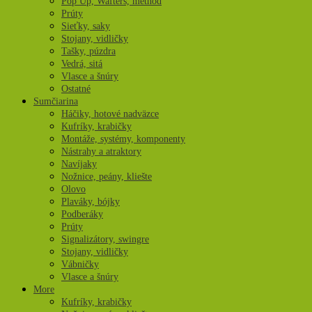
Pop Up, Wafters, method
Prúty
Sieťky, saky
Stojany, vidličky
Tašky, púzdra
Vedrá, sitá
Vlasce a šnúry
Ostatné
Sumčiarina
Háčiky, hotové nadväzce
Kufríky, krabičky
Montáže, systémy, komponenty
Nástrahy a atraktory
Navíjaky
Nožnice, peány, kliešte
Olovo
Plaváky, bójky
Podberáky
Prúty
Signalizátory, swingre
Stojany, vidličky
Vábničky
Vlasce a šnúry
More
Kufríky, krabičky