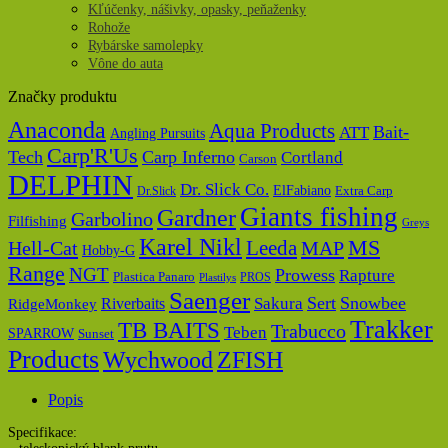
Kľúčenky, nášivky, opasky, peňaženky
Rohože
Rybárske samolepky
Vône do auta
Značky produktu
Anaconda
Aqua Products
Bait-
ATT
Angling Pursuits
Carp'R'Us
Tech
Carp Inferno
Cortland
Carson
DELPHIN
Dr. Slick Co.
ElFabiano
Dr.Slick
Extra Carp
Giants fishing
Gardner
Garbolino
Filfishing
Greys
Karel Nikl
MS
Hell-Cat
Leeda
MAP
Hobby-G
Range
NGT
Prowess
Rapture
Plastica Panaro
PROS
Plastilys
Saenger
Sert
Snowbee
Riverbaits
Sakura
RidgeMonkey
Trakker
TB BAITS
Trabucco
Teben
SPARROW
Sunset
Products
Wychwood
ZFISH
Popis
Specifikace: