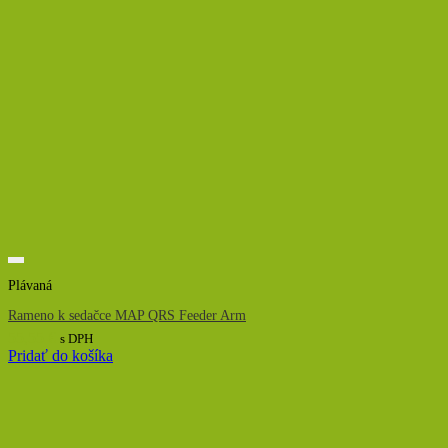
Plávaná
Rameno k sedačce MAP QRS Feeder Arm
55,55
€
s DPH
Pridať do košíka