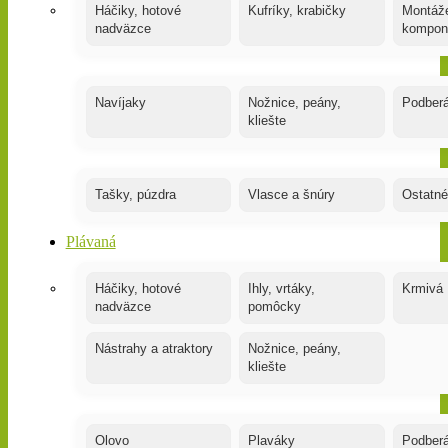
Háčiky, hotové
Kufríky, krabičky
Montáže
nadväzce
kompon
Navíjaky
Nožnice, peány,
Podber
kliešte
Tašky, púzdra
Vlasce a šnúry
Ostatné
Plávaná
Háčiky, hotové
Ihly, vrtáky,
Krmivá
nadväzce
pomôcky
Nástrahy a atraktory
Nožnice, peány,
kliešte
Olovo
Plaváky
Podber