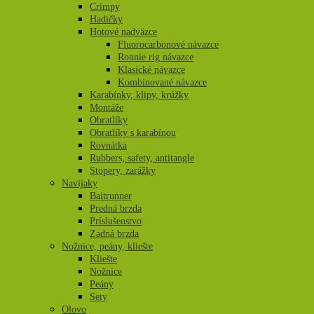
Crimpy
Hadičky
Hotové nadväzce
Fluorocarbonové návazce
Ronnie rig návazce
Klasické návazce
Kombinované návazce
Karabínky, klipy, krúžky
Montáže
Obratlíky
Obratlíky s karabínou
Rovnátka
Rubbers, safety, antitangle
Stopery, zarážky
Navijaky
Baitrunner
Predná brzda
Príslušenstvo
Zadná brzda
Nožnice, peány, kliešte
Kliešte
Nožnice
Peány
Sety
Olovo