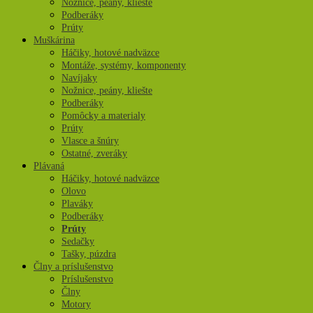
Nožnice, peány, kliešte
Podberáky
Prúty
Muškárina
Háčiky, hotové nadväzce
Montáže, systémy, komponenty
Navíjaky
Nožnice, peány, kliešte
Podberáky
Pomôcky a materialy
Prúty
Vlasce a šnúry
Ostatné, zveráky
Plávaná
Háčiky, hotové nadväzce
Olovo
Plaváky
Podberáky
Prúty
Sedačky
Tašky, púzdra
Člny a príslušenstvo
Príslušenstvo
Člny
Motory