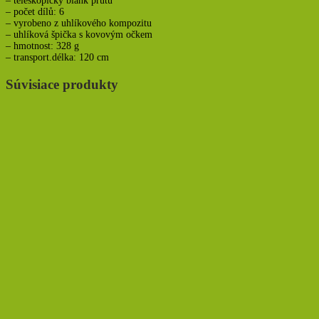
– teleskopický blank prutu
– počet dílů: 6
– vyrobeno z uhlíkového kompozitu
– uhlíková špička s kovovým očkem
– hmotnost: 328 g
– transport.délka: 120 cm
Súvisiace produkty