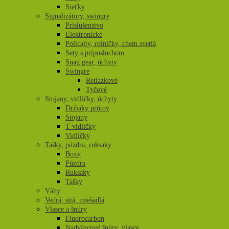
Sieťky
Signalizátory, swingre
Príslušenstvo
Elektronické
Policajty, rolničky, chem.svetlá
Sety s príposluchom
Snag gear, úchyty
Swingre
Retiazkové
Tyčové
Stojany, vidličky, úchyty
Držiaky prútov
Stojany
T vidličky
Vidličky
Tašky, púzdra, ruksaky
Boxy
Púzdra
Ruksaky
Tašky
Váhy
Vedrá, sitá, miešadlá
Vlasce a šnúry
Fluorocarbon
Nadväzcové šnúry, vlasce