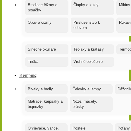
Brodiace čižmy a
Čiapky a kukly
Mikiny
prsačky
Obuv a čižmy
Príslušenstvo k
Rukavi
odevom
Slnečné okuliare
Tepláky a kraťasy
Termop
Tričká
Vrchné oblečenie
Kemping
Bivaky a brolly
Čelovky a lampy
Dáždnik
Matrace, karpsaky a
Nože, mačety,
trojnožky
brúsky
Ohrievače, variče,
Postele
Poťahy