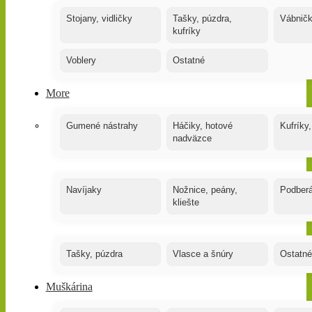
Stojany, vidličky
Tašky, púzdra,
Vábnič
kufríky
Voblery
Ostatné
More
Gumené nástrahy
Háčiky, hotové
Kufríky,
nadväzce
Navíjaky
Nožnice, peány,
Podber
kliešte
Tašky, púzdra
Vlasce a šnúry
Ostatné
Muškárina