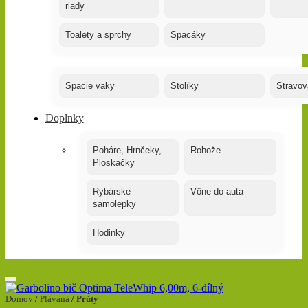
riady
Toalety a sprchy
Spacáky
Spacie vaky
Stolíky
Stravov
Doplnky
Poháre, Hrnčeky,
Rohože
Ploskačky
Rybárske
Vône do auta
samolepky
Hodinky
Domov
/
Plávaná
/
Prúty