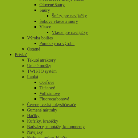
Olovené šnúry
Šnúry
Šnúry pre navíjačky
Šokové vlasce a šnúry
Vlasce
Vlasce pre navíjačky
Výroba boilies
Pomôcky na výrobu
Ostatné
Prívlač
Tekuté atraktory
Umelé mušky
TWISTO systém
Lanká
Oceľové
Titánové
Volfrámové
Fluorocarbonové
Čerene, vedrá, okysličovače
Gumené nástrahy
Háčiky
Kufríky, krabičky
Nadväzce, montáže, komponenty
Navíjaky
Nožnice, peány, kliešte