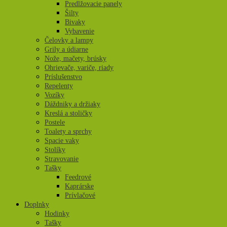
Predlžovacie panely
Šilty
Bivaky
Vybavenie
Čelovky a lampy
Grily a údiarne
Nože, mačety, brúsky
Ohrievače, variče, riady
Príslušenstvo
Repelenty
Vozíky
Dáždniky a držiaky
Kreslá a stoličky
Postele
Toalety a sprchy
Spacie vaky
Stolíky
Stravovanie
Tašky
Feedrové
Kaprárske
Prívlačové
Doplnky
Hodinky
Tašky