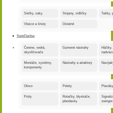
Sieťky, saky,
Stojany, vidličky
Tašky, 
Vlasce a šnúry
Ostatné
Sumčiarina
Čerene, vedrá,
Gumené nástrahy
Háčiky,
okysličovače
nadväz
Montáže, systémy,
Nástrahy a atraktory
Navíjak
komponenty
Olovo
Pelety
Plaváky
Prúty
Rotačky, blyskáče,
Signaliz
plandavky
swingre