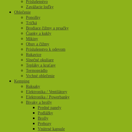
Príslušenstvo
Zavážacie loďky
Oblečenie
Ponožky
Tričká
Brodiace čižmy a prsačky
Čiapky a kukly
Mikiny
Obuv a čižmy
Príslušenstvo k odevom
Rukavice
Slnečné okuliare
Tepláky a kraťasy
Termoprádlo
Vrchné oblečenie
Kemping
Ruksaky
Elektronika / Ventilátory
Elektronika / Powerbanky
Bivaky a brolly
Predné panely
Podlážky
Brolly
Prehozy
Vnútrné kapsule