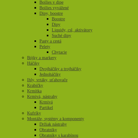
Boilies v dipe
Boilies vyvážené
Dipy, boostre
Boostre
Dipy
Liquidy, csl, aktivátory
Suché dipy
Pasty a cestá
Pelety
Chytacie
Bójky a markery
Háčiky
Dvojháčiky a trojháčiky
Jednoháčiky
Ihly, vrtáky, uťahovače
Krabičky
Krmítka
Krmivá, nástrahy
Krmivá
Partikel
Kufríky
Montáže, systémy a komponenty
Držiak nástrahy
Obratníky
Obratníky s karabínou