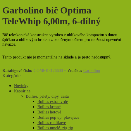
Garbolino bič Optima
TeleWhip 6,00m, 6-dílný
Bič teleskopické konstrukce vyroben z uhlíkového kompozitu s dutou
špičkou a uhlíkovým hrotem zakončeným očkem pro možnost upevnění
návazce.
Tento produkt nie je momentálne na sklade a je preto nedostupný.
Katalógové číslo:
GOMRK8176600-6
Značka:
Garbolino
Kategórie
Novinky
Kaprárina
Boilies, pelety, dipy, cestá
Boilies extra tvrdé
Boilies krmné
Boilies hotové
Boilies pop up, plávajúce
Boilies rohlíkové
Boilies umelé, zig rig