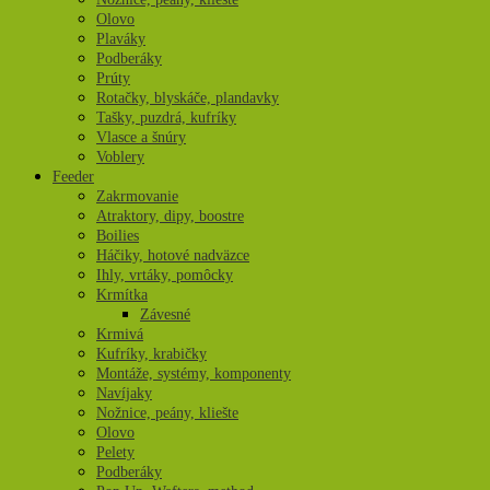
Olovo
Plaváky
Podberáky
Prúty
Rotačky, blyskáče, plandavky
Tašky, puzdrá, kufríky
Vlasce a šnúry
Voblery
Feeder
Zakrmovanie
Atraktory, dipy, boostre
Boilies
Háčiky, hotové nadväzce
Ihly, vrtáky, pomôcky
Krmítka
Závesné
Krmivá
Kufríky, krabičky
Montáže, systémy, komponenty
Navíjaky
Nožnice, peány, kliešte
Olovo
Pelety
Podberáky