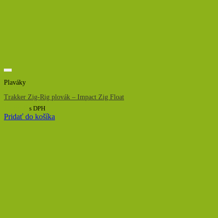
Plaváky
Trakker Zig-Rig plovák – Impact Zig Float
15,00
€
s DPH
Pridať do košíka