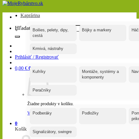
Kaprárina
Hľadať:
Boilies, pelety, dipy,
Bójky a markery
Háč
cestá
Krmivá, nástrahy
Prihlásiť / Registrovať
0,00
€
0
Kufríky
Montáže, systémy a
Nav
komponenty
Peračníky
Žiadne produkty v košíku.
Vrátiť sa do obchodu
Podberáky
Podložky
Pom
pri
0
Košík
Signalizátory, swingre