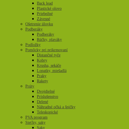
Back lead
Plastické olovo
Priebežné
Závesné
Ošetrenie úlovku
Podberáky
Podberáky
Rúčky, plaváky
Podložky
Pomôcky pri prikrmovaní
Distančné tyče
Kobry
Krusha, sekáče
Lopatky, miešadlá
Praky
Rakety
Prúty
Dvojdielné
Príslušenstvo
Delené
Náhradné očká a špičky
Teleskopické
PVA program
Sieťky, saky
Saky