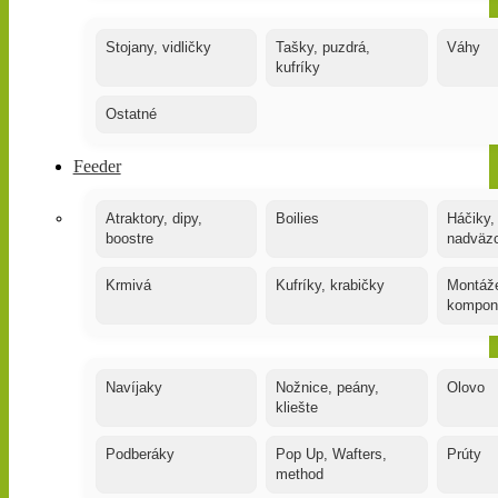
Stojany, vidličky
Tašky, puzdrá,
Váhy
kufríky
Ostatné
Feeder
Atraktory, dipy,
Boilies
Háčiky,
boostre
nadväz
Krmivá
Kufríky, krabičky
Montáže
kompon
Navíjaky
Nožnice, peány,
Olovo
kliešte
Podberáky
Pop Up, Wafters,
Prúty
method