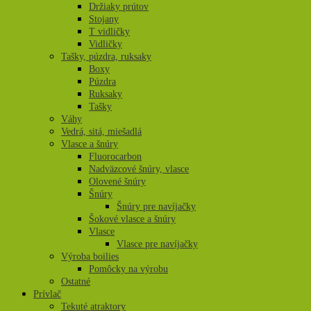
Držiaky prútov
Stojany
T vidličky
Vidličky
Tašky, púzdra, ruksaky
Boxy
Púzdra
Ruksaky
Tašky
Váhy
Vedrá, sitá, miešadlá
Vlasce a šnúry
Fluorocarbon
Nadväzcové šnúry, vlasce
Olovené šnúry
Šnúry
Šnúry pre navíjačky
Šokové vlasce a šnúry
Vlasce
Vlasce pre navíjačky
Výroba boilies
Pomôcky na výrobu
Ostatné
Prívlač
Tekuté atraktory