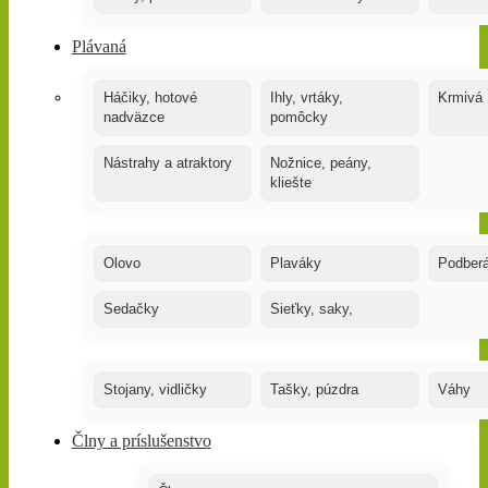
Plávaná
Háčiky, hotové
Ihly, vrtáky,
Krmivá
nadväzce
pomôcky
Nástrahy a atraktory
Nožnice, peány,
kliešte
Olovo
Plaváky
Podber
Sedačky
Sieťky, saky,
Stojany, vidličky
Tašky, púzdra
Váhy
Člny a príslušenstvo