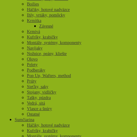
Boilies
Háčiky, hotové nadväzce
Ihly, vrtáky, pomôcky
Krmítka
Závesné
Krmivá
Kufríky, krabičky
Montáže, systémy, komponenty
Navíjaky
Nožnice, peány, kliešte
Olovo
Pelety
Podberáky
Pop Up, Wafters, method
Prúty
Sieťky, saky
Stojany, vidličky
Tašky, púzdra
Vedrá, sitá
Vlasce a šnúry
Ostatné
Sumčiarina
Háčiky, hotové nadväzce
Kufríky, krabičky
Montáže, systémy, komponenty