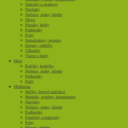
Nástrahy a atraktory
Navíjaky
Nožnice, peány, kliešte
Olovo
Plaváky, bójky
Podberáky
Prúty
Signalizátory, swingre
Stojany, vidličky
Vábničky
Vlasce a šnúry
More
Kufríky, krabičky
Nožnice, peány, kliešte
Podberáky
Prúty
Muškárina
Háčiky, hotové nadväzce
Montáže, systémy, komponenty
Navíjaky
Nožnice, peány, kliešte
Podberáky
Pomôcky a materialy
Prúty
Vlasce a šnúry