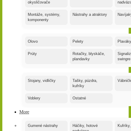
okysličovače
nadväz
Montáže, systémy,
Nástrahy a atraktory
Navíjak
komponenty
Olovo
Pelety
Plaváky
Prúty
Rotačky, blyskáče,
Signaliz
plandavky
swingre
Stojany, vidličky
Tašky, púzdra,
Vábnič
kufríky
Voblery
Ostatné
More
Gumené nástrahy
Háčiky, hotové
Kufríky,