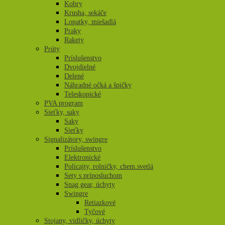
Kobry
Krusha, sekáče
Lopatky, miešadlá
Praky
Rakety
Prúty
Príslušenstvo
Dvojdielné
Delené
Náhradné očká a špičky
Teleskopické
PVA program
Sieťky, saky
Saky
Sieťky
Signalizátory, swingre
Príslušenstvo
Elektronické
Policajty, rolničky, chem.svetlá
Sety s príposluchom
Snag gear, úchyty
Swingre
Retiazkové
Tyčové
Stojany, vidličky, úchyty