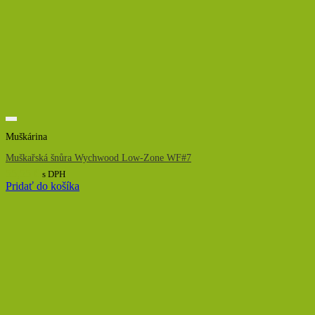
Muškárina
Muškařská šnůra Wychwood Low-Zone WF#7
55,55
€
s DPH
Pridať do košíka