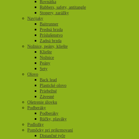
Rovnátka
Rubbers, safety, antitangle
Stopery, zarážky
Navijaky
Baitrunner
Predná brzda
Príslušenstvo
Zadná brzda
Nožnice, peány, kliešte
Kliešte
Nožnice
Peány
Sety
Olovo
Back lead
Plastické olovo
Priebežné
Závesné
Ošetrenie úlovku
Podberáky
Podberáky
Rúčky, plaváky
Podložky
Pomôcky pri prikrmovaní
Distančné tyče