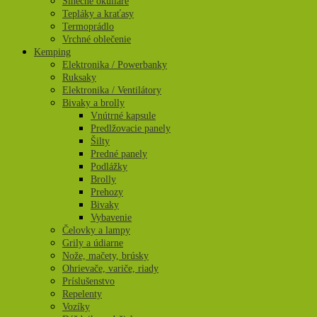
Slnečné okuliare
Tepláky a kraťasy
Termoprádlo
Vrchné oblečenie
Kemping
Elektronika / Powerbanky
Ruksaky
Elektronika / Ventilátory
Bivaky a brolly
Vnútrné kapsule
Predlžovacie panely
Šilty
Predné panely
Podlážky
Brolly
Prehozy
Bivaky
Vybavenie
Čelovky a lampy
Grily a údiarne
Nože, mačety, brúsky
Ohrievače, variče, riady
Príslušenstvo
Repelenty
Vozíky