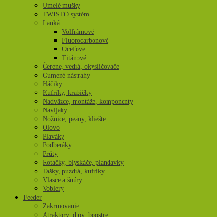
Umelé mušky
TWISTO systém
Lanká
Volfrámové
Fluorocarbonové
Oceľové
Titánové
Čerene, vedrá, okysličovače
Gumené nástrahy
Háčiky
Kufríky, krabičky
Nadväzce, montáže, komponenty
Navíjaky
Nožnice, peány, kliešte
Olovo
Plaváky
Podberáky
Prúty
Rotačky, blyskáče, plandavky
Tašky, puzdrá, kufríky
Vlasce a šnúry
Voblery
Feeder
Zakrmovanie
Atraktory, dipy, boostre