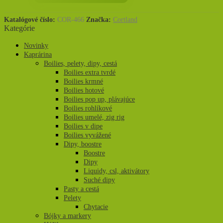
Katalógové číslo:
COR-466
Značka:
Cortland
Kategórie
Novinky
Kaprárina
Boilies, pelety, dipy, cestá
Boilies extra tvrdé
Boilies krmné
Boilies hotové
Boilies pop up, plávajúce
Boilies rohlíkové
Boilies umelé, zig rig
Boilies v dipe
Boilies vyvážené
Dipy, boostre
Boostre
Dipy
Liquidy, csl, aktivátory
Suché dipy
Pasty a cestá
Pelety
Chytacie
Bójky a markery