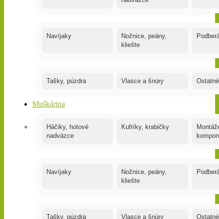
nadväzce
Navíjaky
Nožnice, peány,
Podber
kliešte
Tašky, púzdra
Vlasce a šnúry
Ostatné
Muškárina
Háčiky, hotové
Kufríky, krabičky
Montáže
nadväzce
kompon
Navíjaky
Nožnice, peány,
Podber
kliešte
Tašky, púzdra
Vlasce a šnúry
Ostatné