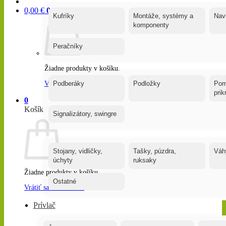
0,00
€
0
Kufríky
Montáže, systémy a
Nav
komponenty
Peračníky
Žiadne produkty v košíku.
Vrátiť sa do obchodu
Podberáky
Podložky
Pom
pri
0
Košík
Signalizátory, swingre
Stojany, vidličky,
Tašky, púzdra,
Váh
úchyty
ruksaky
Žiadne produkty v košíku.
Ostatné
Vrátiť sa do obchodu
Prívlač