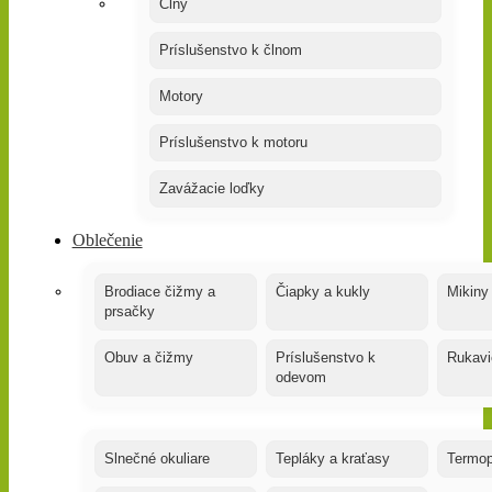
Člny
Príslušenstvo k člnom
Motory
Príslušenstvo k motoru
Zavážacie loďky
Oblečenie
Brodiace čižmy a
Čiapky a kukly
Mikiny
prsačky
Obuv a čižmy
Príslušenstvo k
Rukavi
odevom
Slnečné okuliare
Tepláky a kraťasy
Termop