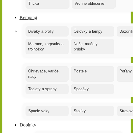
Tričká
Vrchné oblečenie
Kemping
Bivaky a brolly
Čelovky a lampy
Dáždnik
Matrace, karpsaky a
Nože, mačety,
trojnožky
brúsky
Ohrievače, variče,
Postele
Poťahy
riady
Toalety a sprchy
Spacáky
Spacie vaky
Stolíky
Stravov
Doplnky