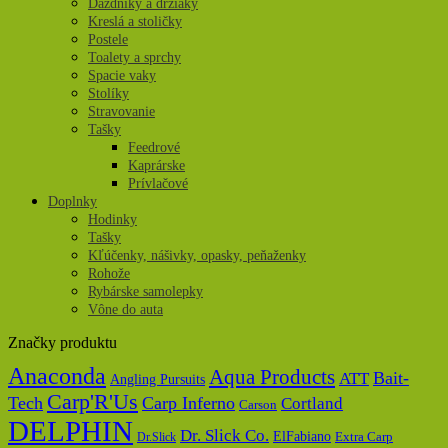
Dáždniky a držiaky
Kreslá a stoličky
Postele
Toalety a sprchy
Spacie vaky
Stolíky
Stravovanie
Tašky
Feedrové
Kaprárske
Prívlačové
Doplnky
Hodinky
Tašky
Kľúčenky, nášivky, opasky, peňaženky
Rohože
Rybárske samolepky
Vône do auta
Značky produktu
Anaconda
Aqua Products
Bait-
ATT
Angling Pursuits
Carp'R'Us
Tech
Carp Inferno
Cortland
Carson
DELPHIN
Dr. Slick Co.
ElFabiano
Dr.Slick
Extra Carp