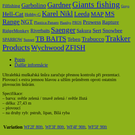
Giants fishing
Gardner
Garbolino
Filfishing
Greys
Karel Nikl
MS
Hell-Cat
Leeda
MAP
Hobby-G
Range
NGT
Prowess
Rapture
Plastica Panaro
PROS
Plastilys
Saenger
Sert
Snowbee
Riverbaits
Sakura
RidgeMonkey
Trakker
TB BAITS
Trabucco
Teben
SPARROW
Sunset
Products
Wychwood
ZFISH
Popis
Ďalšie informácie
Ultralehká muškařská šnůra zaručuje přesnou kontrolu při prezentaci.
Plovoucí s extra jemnou hlavou a užším průměrem oproti ostatním
plovoucím šnůrám.
Specifikace:
– barva: světle zelená / tmavě zelená / světle žlutá
– délka: 27,43 m
– plovoucí
– na druhy ryb: pstruh, lipan, Bílá ryba
Variation
WF2F 80ft
,
WF3F 80ft
,
WF4F 90ft
,
WF5F 90ft