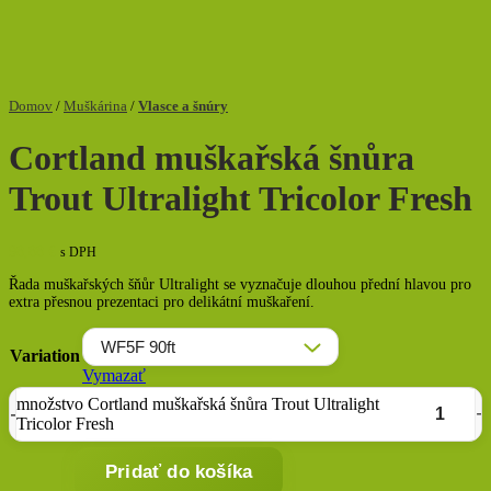
Domov
/
Muškárina
/
Vlasce a šnúry
Cortland muškařská šnůra
Trout Ultralight Tricolor Fresh
98,88
€
s DPH
Řada muškařských šňůr Ultralight se vyznačuje dlouhou přední hlavou pro
extra přesnou prezentaci pro delikátní muškaření.
Variation
Vymazať
množstvo Cortland muškařská šnůra Trout Ultralight
Tricolor Fresh
Pridať do košíka