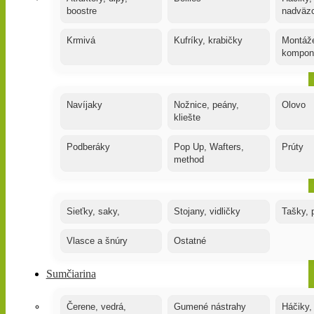
boostre
nadväz
Krmivá
Kufríky, krabičky
Montáže
kompon
Navíjaky
Nožnice, peány,
Olovo
kliešte
Podberáky
Pop Up, Wafters,
Prúty
method
Sieťky, saky,
Stojany, vidličky
Tašky, 
Vlasce a šnúry
Ostatné
Sumčiarina
Čerene, vedrá,
Gumené nástrahy
Háčiky,