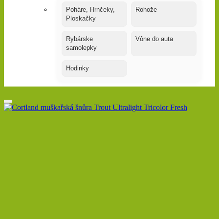
Poháre, Hrnčeky,
Rohože
Ploskačky
Rybárske
Vône do auta
samolepky
Hodinky