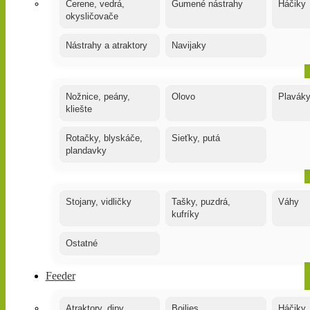
Čerene, vedrá,
Gumené nástrahy
Háčiky
okysličovače
Nástrahy a atraktory
Navijaky
Nožnice, peány,
Olovo
Plavák
kliešte
Rotačky, blyskáče,
Sieťky, putá
plandavky
Stojany, vidličky
Tašky, puzdrá,
Váhy
kufríky
Ostatné
Feeder
Atraktory, dipy,
Boilies
Háčiky,