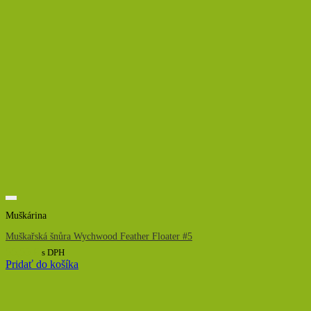
Muškárina
Muškařská šnůra Wychwood Feather Floater #5
55,55
€
s DPH
Pridať do košíka