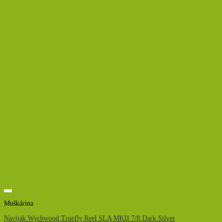
Muškárina
Naviják Wychwood Truefly Reel SLA MKII 7/8 Dark Silver