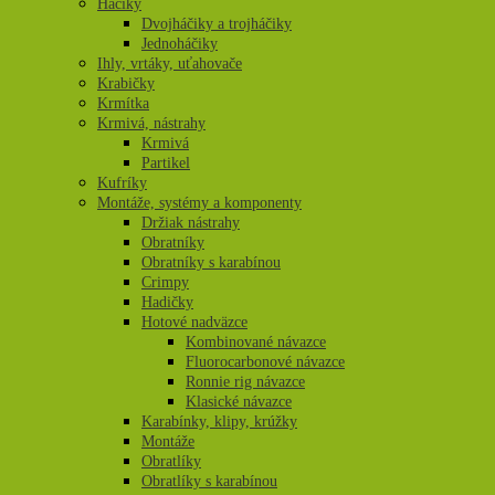
Háčiky
Dvojháčiky a trojháčiky
Jednoháčiky
Ihly, vrtáky, uťahovače
Krabičky
Krmítka
Krmivá, nástrahy
Krmivá
Partikel
Kufríky
Montáže, systémy a komponenty
Držiak nástrahy
Obratníky
Obratníky s karabínou
Crimpy
Hadičky
Hotové nadväzce
Kombinované návazce
Fluorocarbonové návazce
Ronnie rig návazce
Klasické návazce
Karabínky, klipy, krúžky
Montáže
Obratlíky
Obratlíky s karabínou