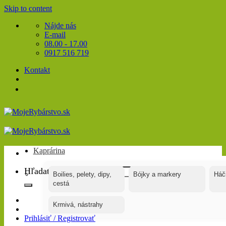
Skip to content
Nájde nás
E-mail
08.00 - 17.00
0917 516 719
Kontakt
Kaprárina
Hľadať:
Boilies, pelety, dipy,
Bójky a markery
Háč
cestá
Krmivá, nástrahy
Prihlásiť / Registrovať