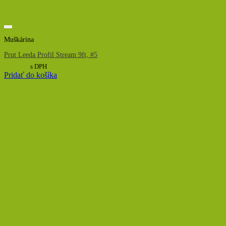
Muškárina
Prut Leeda Profil Stream 9ft, #5
63,50
€
s DPH
Pridať do košíka