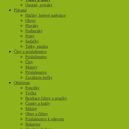
Ostatné, zveráky
Plávaná
Háčiky, hotové nadväzce
Olovo
Plaváky
Podberáky
Prúty
Sedačky
Tašky, púzdra
Člny a príslušenstvo
Príslušenstvo
Člny
Motory
Príslušenstvo
Zavážacie loďky
Oblečenie
Ponožky
Tričká
Brodiace čižmy a prsačky
Čiapky a kukly
Mikiny
Obuv a čižmy
Príslušenstvo k odevom
Rukavice