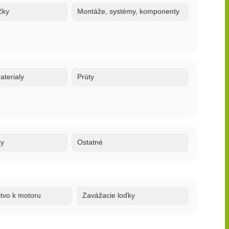
čky
Montáže, systémy, komponenty
terialy
Prúty
ry
Ostatné
stvo k motoru
Zavážacie loďky