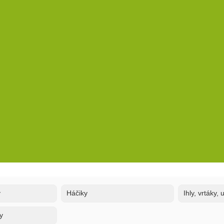
y
Háčiky
Ihly, vrtáky,
y