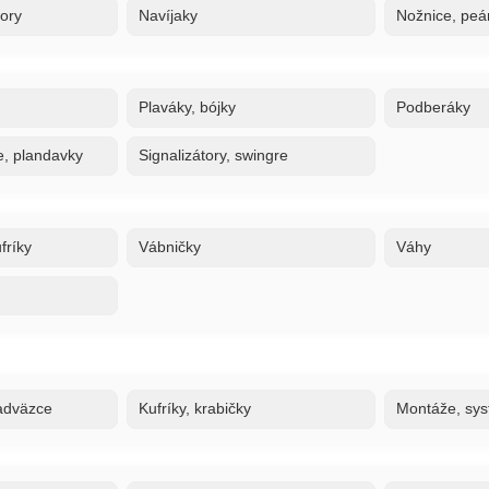
tory
Navíjaky
Nožnice, peán
Plaváky, bójky
Podberáky
e, plandavky
Signalizátory, swingre
fríky
Vábničky
Váhy
adväzce
Kufríky, krabičky
Montáže, sy