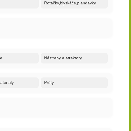
Rotačky,blyskáče,plandavky
re
Nástrahy a atraktory
terialy
Prúty