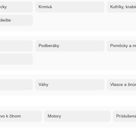
ôcky
Krmivá
Kufríky, krabi
liešte
Podberáky
Pomôcky a ma
Váhy
Vlasce a šnú
tvo k člnom
Motory
Príslušen