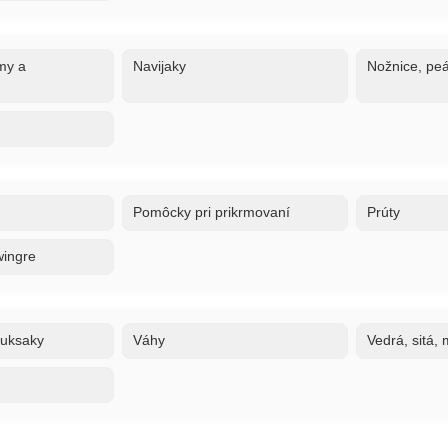
my a
Navijaky
Nožnice, peá
Pomôcky pri prikrmovaní
Prúty
wingre
ruksaky
Váhy
Vedrá, sitá,