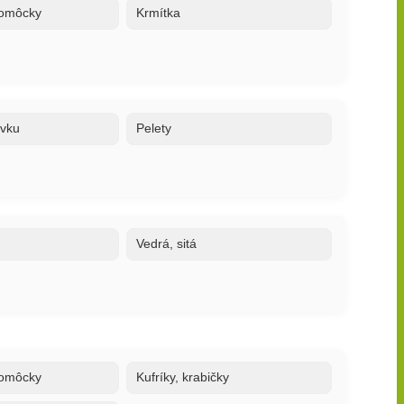
 pomôcky
Krmítka
ovku
Pelety
Vedrá, sitá
 pomôcky
Kufríky, krabičky