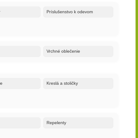
y
Príslušenstvo k odevom
Vrchné oblečenie
ne
Kreslá a stoličky
o
Repelenty