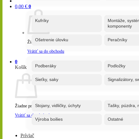
0,00
€
0
Kufríky
Montáže, systé
komponenty
Ošetrenie úlovku
Peračníky
Žiadne produkty v košíku.
Vrátiť sa do obchodu
0
Podberáky
Podložky
Košík
Sieťky, saky
Signalizátory, s
Stojany, vidličky, úchyty
Tašky, púzdra, 
Žiadne produkty v košíku.
Vrátiť sa do obchodu
Výroba boilies
Ostatné
Prívlač