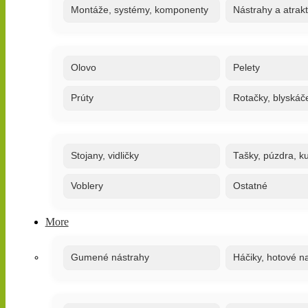
Montáže, systémy, komponenty
Nástrahy a atrak
Olovo
Pelety
Prúty
Rotačky, blyskáč
Stojany, vidličky
Tašky, púzdra, ku
Voblery
Ostatné
More
Gumené nástrahy
Háčiky, hotové n