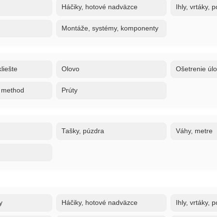
Háčiky, hotové nadväzce
Ihly, vrtáky,
Montáže, systémy, komponenty
liešte
Olovo
Ošetrenie úl
, method
Prúty
Tašky, púzdra
Váhy, metre
y
Háčiky, hotové nadväzce
Ihly, vrtáky,