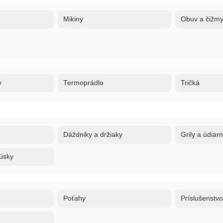
Mikiny
Obuv a čižm
y
Termoprádlo
Tričká
Dáždniky a držiaky
Grily a údiar
úsky
Poťahy
Príslušenstv