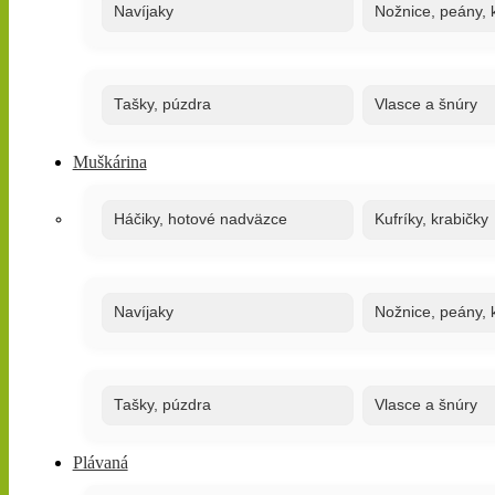
Navíjaky
Nožnice, peány, k
Tašky, púzdra
Vlasce a šnúry
Muškárina
Háčiky, hotové nadväzce
Kufríky, krabičky
Navíjaky
Nožnice, peány, k
Tašky, púzdra
Vlasce a šnúry
Plávaná