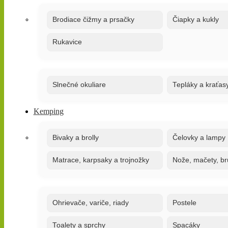
Brodiace čižmy a prsačky
Čiapky a kukly
Rukavice
Slnečné okuliare
Tepláky a kraťas
Kemping
Bivaky a brolly
Čelovky a lampy
Matrace, karpsaky a trojnožky
Nože, mačety, br
Ohrievače, variče, riady
Postele
Toalety a sprchy
Spacáky