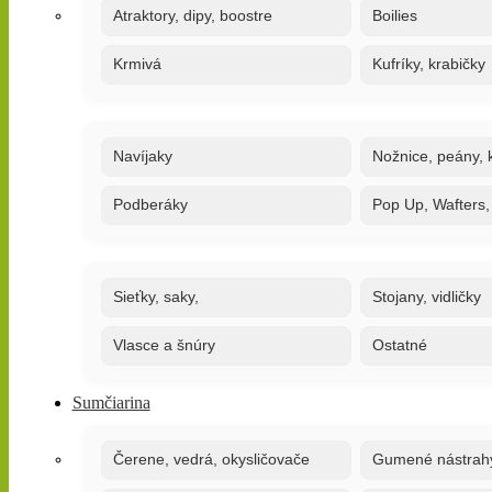
Atraktory, dipy, boostre
Boilies
Krmivá
Kufríky, krabičky
Navíjaky
Nožnice, peány, k
Podberáky
Pop Up, Wafters
Sieťky, saky,
Stojany, vidličky
Vlasce a šnúry
Ostatné
Sumčiarina
Čerene, vedrá, okysličovače
Gumené nástrah