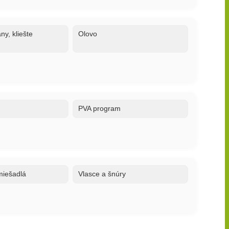
ny, kliešte
Olovo
PVA program
 miešadlá
Vlasce a šnúry