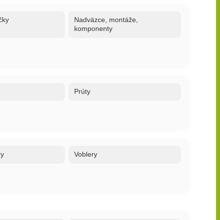
čky
Nadväzce, montáže,
komponenty
Prúty
ry
Voblery