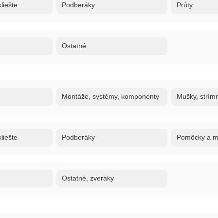
liešte
Podberáky
Prúty
Ostatné
Montáže, systémy, komponenty
Mušky, strím
liešte
Podberáky
Pomôcky a ma
Ostatné, zveráky