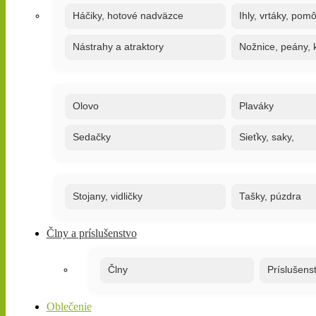
Háčiky, hotové nadväzce
Ihly, vrtáky, pom
Nástrahy a atraktory
Nožnice, peány, k
Olovo
Plaváky
Sedačky
Sieťky, saky,
Stojany, vidličky
Tašky, púzdra
Člny a príslušenstvo
Člny
Príslušens
Oblečenie