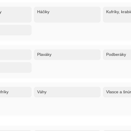
y
Háčiky
Kufríky, krabi
Plaváky
Podberáky
fríky
Váhy
Vlasce a šnú