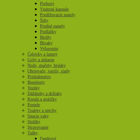
Prehozy
Vnútrné kapsule
Predlžovacie panely
Šilty
Predné panely
Podlážky
Brolly
Bivaky
Vybavenie
Čelovky a lampy
Grily a údiarne
Nože, mačety, brúsky
Ohrievače, variče, riady
Príslušenstvo
Repelenty
Vozíky
Dáždniky a držiaky
Kreslá a stoličky
Postele
Toalety a sprchy
Spacie vaky
Stolíky
Stravovanie
Tašky
Feedrové