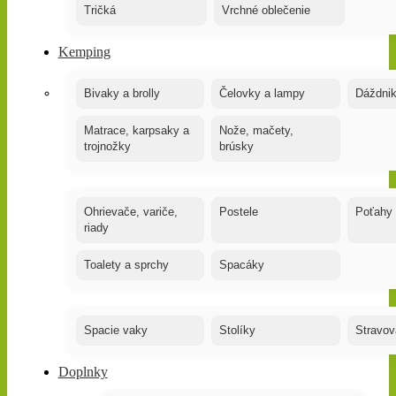
Tričká
Vrchné oblečenie
Kemping
Bivaky a brolly
Čelovky a lampy
Dáždnik
Matrace, karpsaky a
Nože, mačety,
trojnožky
brúsky
Ohrievače, variče,
Postele
Poťahy
riady
Toalety a sprchy
Spacáky
Spacie vaky
Stolíky
Stravov
Doplnky