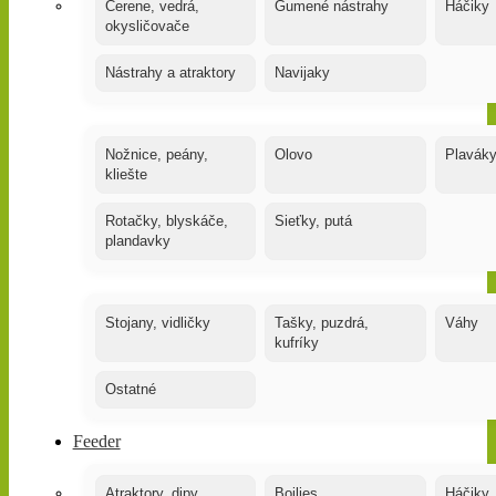
Čerene, vedrá,
Gumené nástrahy
Háčiky
okysličovače
Nástrahy a atraktory
Navijaky
Nožnice, peány,
Olovo
Plavák
kliešte
Rotačky, blyskáče,
Sieťky, putá
plandavky
Stojany, vidličky
Tašky, puzdrá,
Váhy
kufríky
Ostatné
Feeder
Atraktory, dipy,
Boilies
Háčiky,