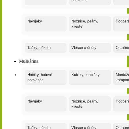
nadväzce
Navíjaky
Nožnice, peány,
Podber
kliešte
Tašky, púzdra
Vlasce a šnúry
Ostatné
Muškárina
Háčiky, hotové
Kufríky, krabičky
Montáže
nadväzce
kompon
Navíjaky
Nožnice, peány,
Podber
kliešte
Tašky, púzdra
Vlasce a šnúry
Ostatné