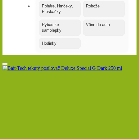
Poháre, Hrnčeky,
Rohože
Ploskačky
Rybárske
Vône do auta
samolepky
Hodinky