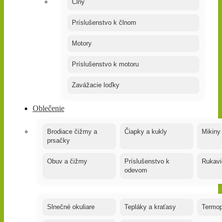
Člny
Príslušenstvo k člnom
Motory
Príslušenstvo k motoru
Zavážacie loďky
Oblečenie
Brodiace čižmy a
Čiapky a kukly
Mikiny
prsačky
Obuv a čižmy
Príslušenstvo k
Rukavi
odevom
Slnečné okuliare
Tepláky a kraťasy
Termop