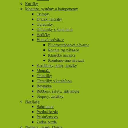
Kufríky
Montáže, systémy a komponenty
Crimpy
Držiak nástrahy
Obratníky
Obratníky s karabínou
Hadičky
Hotové nadväzce
Fluorocarbonové návazce
Ronnie rig návazce
Klasické návazce
Kombinované návazce
Karabínky, klipy, krúžky
Montáže
Obratlíky
Obratlíky s karabínou
Rovnátka
Rubbers, safety, antitangle
Stopery, zarážky
Navijaky
Baitrunner
Predná brzda
Príslušenstvo
Zadná brzda
Nožnice, peány, kliešte