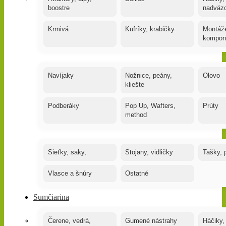
boostre
nadväz
Krmivá
Kufríky, krabičky
Montáže
kompon
Navíjaky
Nožnice, peány,
Olovo
kliešte
Podberáky
Pop Up, Wafters,
Prúty
method
Sieťky, saky,
Stojany, vidličky
Tašky, 
Vlasce a šnúry
Ostatné
Sumčiarina
Čerene, vedrá,
Gumené nástrahy
Háčiky,