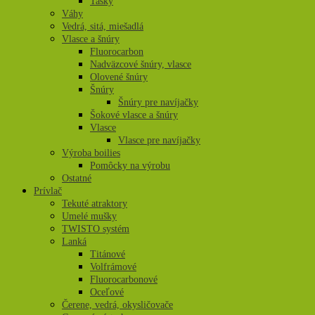
Tašky
Váhy
Vedrá, sitá, miešadlá
Vlasce a šnúry
Fluorocarbon
Nadväzcové šnúry, vlasce
Olovené šnúry
Šnúry
Šnúry pre navíjačky
Šokové vlasce a šnúry
Vlasce
Vlasce pre navíjačky
Výroba boilies
Pomôcky na výrobu
Ostatné
Prívlač
Tekuté atraktory
Umelé mušky
TWISTO systém
Lanká
Titánové
Volfrámové
Fluorocarbonové
Oceľové
Čerene, vedrá, okysličovače