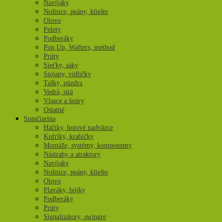
Navíjaky
Nožnice, peány, kliešte
Olovo
Pelety
Podberáky
Pop Up, Wafters, method
Prúty
Sieťky, saky
Stojany, vidličky
Tašky, púzdra
Vedrá, sitá
Vlasce a šnúry
Ostatné
Sumčiarina
Háčiky, hotové nadväzce
Kufríky, krabičky
Montáže, systémy, komponenty
Nástrahy a atraktory
Navíjaky
Nožnice, peány, kliešte
Olovo
Plaváky, bójky
Podberáky
Prúty
Signalizátory, swingre