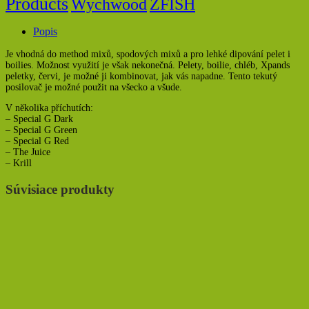
Products
Wychwood
ZFISH
Popis
Je vhodná do method mixů, spodových mixů a pro lehké dipování pelet i
boilies. Možnost využití je však nekonečná. Pelety, boilie, chléb, Xpands
peletky, červi, je možné ji kombinovat, jak vás napadne. Tento tekutý
posilovač je možné použit na všecko a všude.
V několika příchutích:
– Special G Dark
– Special G Green
– Special G Red
– The Juice
– Krill
Súvisiace produkty