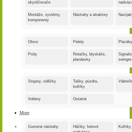
okysličovače
nadväz
Montáže, systémy,
Nástrahy a atraktory
Navíjak
komponenty
Olovo
Pelety
Plaváky
Prúty
Rotačky, blyskáče,
Signaliz
plandavky
swingre
Stojany, vidličky
Tašky, púzdra,
Vábnič
kufríky
Voblery
Ostatné
More
Gumené nástrahy
Háčiky, hotové
Kufríky,