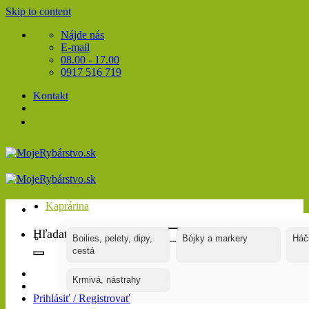
Skip to content
Nájde nás
E-mail
08.00 - 17.00
0917 516 719
Kontakt
Kaprárina
Hľadať:
Boilies, pelety, dipy,
Bójky a markery
Háč
cestá
Krmivá, nástrahy
Prihlásiť / Registrovať