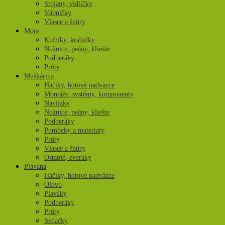
Stojany, vidličky
Vábničky
Vlasce a šnúry
More
Kufríky, krabičky
Nožnice, peány, kliešte
Podberáky
Prúty
Muškárina
Háčiky, hotové nadväzce
Montáže, systémy, komponenty
Navíjaky
Nožnice, peány, kliešte
Podberáky
Pomôcky a materialy
Prúty
Vlasce a šnúry
Ostatné, zveráky
Plávaná
Háčiky, hotové nadväzce
Olovo
Plaváky
Podberáky
Prúty
Sedačky