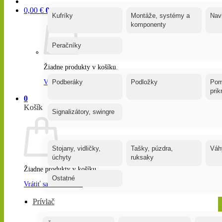
0,00
€
0
Kufríky
Montáže, systémy a
Nav
komponenty
Peračníky
Žiadne produkty v košíku.
Vrátiť sa do obchodu
Podberáky
Podložky
Pom
pri
0
Košík
Signalizátory, swingre
Stojany, vidličky,
Tašky, púzdra,
Váh
úchyty
ruksaky
Žiadne produkty v košíku.
Ostatné
Vrátiť sa do obchodu
Prívlač