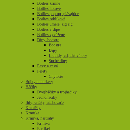
Boilies krmné
Boilies hotové
Boilies pop up, plávajúce
Boilies rohlíkové
Boilies umelé, zig rig
Boilies v dipe
Boilies vyvážené
Dipy, boostre
Boostre
Dipy
Liquidy, csl, aktivátory
Suché dipy
Pasty a cestá
Pelety
Chytacie
Bójky a markery
Háčiky
Dvojháčiky a trojháčiky
Jednoháčiky
Ihly, vrtáky, uťahovače
Krabičky
Krmítka
Krmivá, nástrahy
Krmivá
Partikel