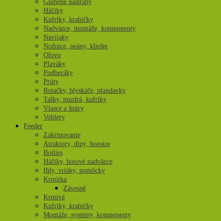
Gumené nástrahy
Háčiky
Kufríky, krabičky
Nadväzce, montáže, komponenty
Navíjaky
Nožnice, peány, kliešte
Olovo
Plaváky
Podberáky
Prúty
Rotačky, blyskáče, plandavky
Tašky, puzdrá, kufríky
Vlasce a šnúry
Voblery
Feeder
Zakrmovanie
Atraktory, dipy, boostre
Boilies
Háčiky, hotové nadväzce
Ihly, vrtáky, pomôcky
Krmítka
Závesné
Krmivá
Kufríky, krabičky
Montáže, systémy, komponenty