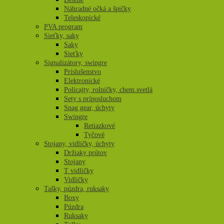
Náhradné očká a špičky
Teleskopické
PVA program
Sieťky, saky
Saky
Sieťky
Signalizátory, swingre
Príslušenstvo
Elektronické
Policajty, rolničky, chem.svetlá
Sety s príposluchom
Snag gear, úchyty
Swingre
Retiazkové
Tyčové
Stojany, vidličky, úchyty
Držiaky prútov
Stojany
T vidličky
Vidličky
Tašky, púzdra, ruksaky
Boxy
Púzdra
Ruksaky