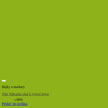
Bójky a markery
Nikl Náhradní obal k tyčové bójce
20,00
€
s DPH
Pridať do košíka