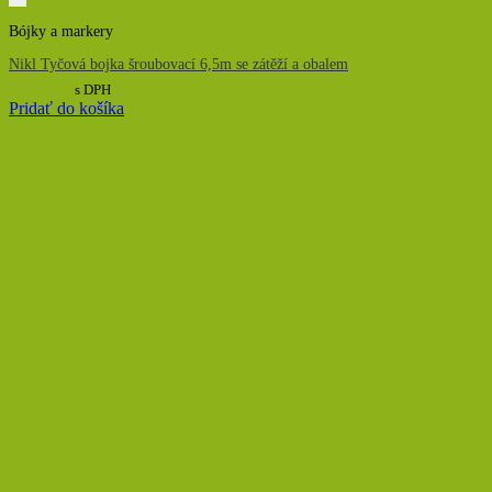
Bójky a markery
Nikl Tyčová bojka šroubovací 6,5m se zátěží a obalem
104,00
€
s DPH
Pridať do košíka