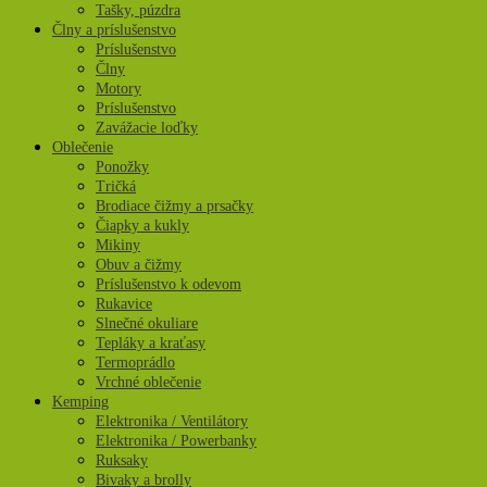
Tašky, púzdra
Člny a príslušenstvo
Príslušenstvo
Člny
Motory
Príslušenstvo
Zavážacie loďky
Oblečenie
Ponožky
Tričká
Brodiace čižmy a prsačky
Čiapky a kukly
Mikiny
Obuv a čižmy
Príslušenstvo k odevom
Rukavice
Slnečné okuliare
Tepláky a kraťasy
Termoprádlo
Vrchné oblečenie
Kemping
Elektronika / Ventilátory
Elektronika / Powerbanky
Ruksaky
Bivaky a brolly