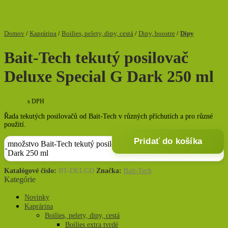
Domov
/
Kaprárina
/
Boilies, pelety, dipy, cestá
/
Dipy, boostre
/
Dipy
Bait-Tech tekutý posilovač
Deluxe Special G Dark 250 ml
11,08
€
s DPH
Řada tekutých posilovačů od Bait-Tech v různých příchutích a pro různé
použití.
Pridať do košíka
množstvo Bait-Tech tekutý posilovač Deluxe Special G
Dark 250 ml
Katalógové číslo:
BT-DELGD
Značka:
Bait-Tech
Kategórie
Novinky
Kaprárina
Boilies, pelety, dipy, cestá
Boilies extra tvrdé