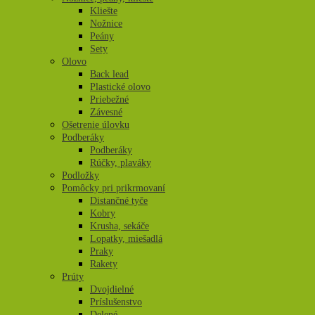
Kliešte
Nožnice
Peány
Sety
Olovo
Back lead
Plastické olovo
Priebežné
Závesné
Ošetrenie úlovku
Podberáky
Podberáky
Rúčky, plaváky
Podložky
Pomôcky pri prikrmovaní
Distančné tyče
Kobry
Krusha, sekáče
Lopatky, miešadlá
Praky
Rakety
Prúty
Dvojdielné
Príslušenstvo
Delené