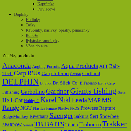
Kaprárske
Prívlačové
Doplnky
Hodinky
Tašky
Kľúčenky, nášivky, opasky, peňaženky
Rohože
Rybárske samolepky
Vône do auta
Značky produktu
Anaconda
Aqua Products
Bait-
ATT
Angling Pursuits
Carp'R'Us
Tech
Carp Inferno
Cortland
Carson
DELPHIN
Dr. Slick Co.
ElFabiano
Dr.Slick
Extra Carp
Giants fishing
Gardner
Garbolino
Filfishing
Greys
Karel Nikl
MS
Hell-Cat
Leeda
MAP
Hobby-G
Range
NGT
Prowess
Rapture
Plastica Panaro
PROS
Plastilys
Saenger
Sert
Snowbee
Riverbaits
Sakura
RidgeMonkey
Trakker
TB BAITS
Trabucco
Teben
SPARROW
Sunset