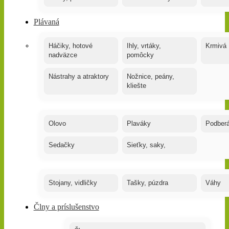
Plávaná
Háčiky, hotové
Ihly, vrtáky,
Krmivá
nadväzce
pomôcky
Nástrahy a atraktory
Nožnice, peány,
kliešte
Olovo
Plaváky
Podber
Sedačky
Sieťky, saky,
Stojany, vidličky
Tašky, púzdra
Váhy
Člny a príslušenstvo