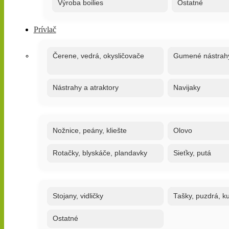
Výroba boilies
Ostatné
Prívlač
Čerene, vedrá, okysličovače
Gumené nástrah
Nástrahy a atraktory
Navijaky
Nožnice, peány, kliešte
Olovo
Rotačky, blyskáče, plandavky
Sieťky, putá
Stojany, vidličky
Tašky, puzdrá, ku
Ostatné