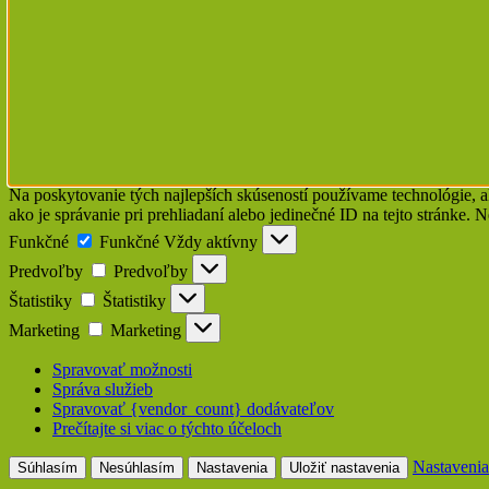
Na poskytovanie tých najlepších skúseností používame technológie, a
ako je správanie pri prehliadaní alebo jedinečné ID na tejto stránke. 
Funkčné
Funkčné
Vždy aktívny
Predvoľby
Predvoľby
Štatistiky
Štatistiky
Marketing
Marketing
Spravovať možnosti
Správa služieb
Spravovať {vendor_count} dodávateľov
Prečítajte si viac o týchto účeloch
Nastavenia
Súhlasím
Nesúhlasím
Nastavenia
Uložiť nastavenia