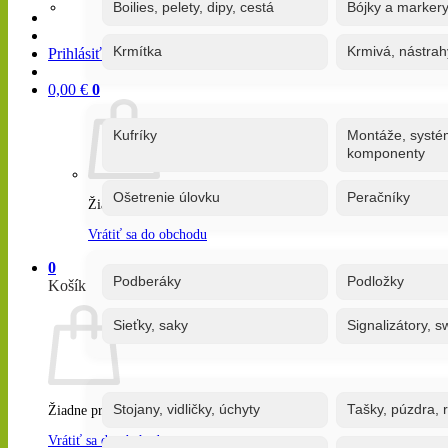
Boilies, pelety, dipy, cestá
Bójky a marker
Krmítka
Krmivá, nástrah
Prihlásiť / Registrovať
0,00
€
0
Kufríky
Montáže, systé
komponenty
Ošetrenie úlovku
Peračníky
Žiadne produkty v košíku.
Vrátiť sa do obchodu
0
Podberáky
Podložky
Košík
Sieťky, saky
Signalizátory, s
Stojany, vidličky, úchyty
Tašky, púzdra, 
Žiadne produkty v košíku.
Vrátiť sa do obchodu