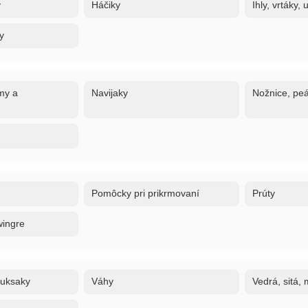
y
Háčiky
Ihly, vrtáky,
y
my a
Navijaky
Nožnice, peá
Pomôcky pri prikrmovaní
Prúty
wingre
ruksaky
Váhy
Vedrá, sitá,