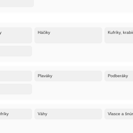
y
Háčiky
Kufríky, krabi
Plaváky
Podberáky
fríky
Váhy
Vlasce a šnú