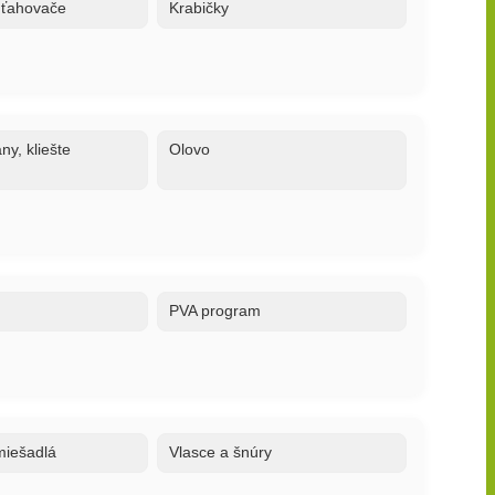
 uťahovače
Krabičky
ny, kliešte
Olovo
PVA program
 miešadlá
Vlasce a šnúry