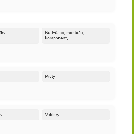
čky
Nadväzce, montáže,
komponenty
Prúty
ry
Voblery