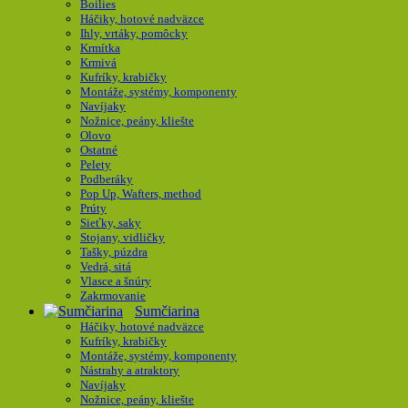
Boilies
Háčiky, hotové nadväzce
Ihly, vrtáky, pomôcky
Krmítka
Krmivá
Kufríky, krabičky
Montáže, systémy, komponenty
Navíjaky
Nožnice, peány, kliešte
Olovo
Ostatné
Pelety
Podberáky
Pop Up, Wafters, method
Prúty
Sieťky, saky
Stojany, vidličky
Tašky, púzdra
Vedrá, sitá
Vlasce a šnúry
Zakrmovanie
Sumčiarina
Háčiky, hotové nadväzce
Kufríky, krabičky
Montáže, systémy, komponenty
Nástrahy a atraktory
Navíjaky
Nožnice, peány, kliešte