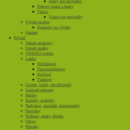
Šnúry pre navíjačky
Šokové vlasce a šnúry
Vlasce
Vlasce pre navíjačky
Výroba boilies
Pomôcky na výrobu
Ostatné
Prívlač
Tekuté atraktory
Umelé mušky
TWISTO systém
Lanká
Volfrámové
Fluorocarbonové
Oceľové
Titánové
Čerene, vedrá, okysličovače
Gumené nástrahy
Háčiky
Kufríky, krabičky
Nadväzce, montáže, komponenty
Navíjaky
Nožnice, peány, kliešte
Olovo
Plaváky