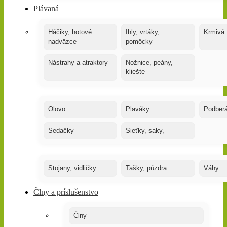
Plávaná
Háčiky, hotové
Ihly, vrtáky,
Krmivá
nadväzce
pomôcky
Nástrahy a atraktory
Nožnice, peány,
kliešte
Olovo
Plaváky
Podber
Sedačky
Sieťky, saky,
Stojany, vidličky
Tašky, púzdra
Váhy
Člny a príslušenstvo
Člny