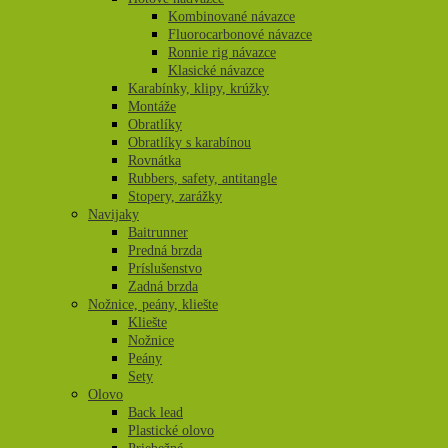
Kombinované návazce
Fluorocarbonové návazce
Ronnie rig návazce
Klasické návazce
Karabínky, klipy, krúžky
Montáže
Obratlíky
Obratlíky s karabínou
Rovnátka
Rubbers, safety, antitangle
Stopery, zarážky
Navijaky
Baitrunner
Predná brzda
Príslušenstvo
Zadná brzda
Nožnice, peány, kliešte
Kliešte
Nožnice
Peány
Sety
Olovo
Back lead
Plastické olovo