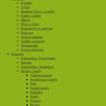
Ponožky
Tričká
Brodiace čižmy a prsačky
Čiapky a kukly
Mikiny
Obuv a čižmy
Príslušenstvo k odevom
Rukavice
Slnečné okuliare
Tepláky a kraťasy
Termoprádlo
Vrchné oblečenie
Kemping
Elektronika / Powerbanky
Ruksaky
Elektronika / Ventilátory
Bivaky a brolly
Vnútrné kapsule
Predlžovacie panely
Šilty
Predné panely
Podlážky
Brolly
Prehozy
Bivaky