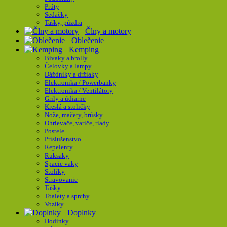
Prúty
Sedačky
Tašky, púzdra
Člny a motory
Oblečenie
Kemping
Bivaky a brolly
Čelovky a lampy
Dáždniky a držiaky
Elektronika / Powerbanky
Elektronika / Ventilátory
Grily a údiarne
Kreslá a stoličky
Nože, mačety, brúsky
Ohrievače, variče, riady
Postele
Príslušenstvo
Repelenty
Ruksaky
Spacie vaky
Stolíky
Stravovanie
Tašky
Toalety a sprchy
Vozíky
Doplnky
Hodinky