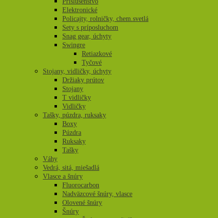
Príslušenstvo
Elektronické
Policajty, rolničky, chem.svetlá
Sety s príposluchom
Snag gear, úchyty
Swingre
Retiazkové
Tyčové
Stojany, vidličky, úchyty
Držiaky prútov
Stojany
T vidličky
Vidličky
Tašky, púzdra, ruksaky
Boxy
Púzdra
Ruksaky
Tašky
Váhy
Vedrá, sitá, miešadlá
Vlasce a šnúry
Fluorocarbon
Nadväzcové šnúry, vlasce
Olovené šnúry
Šnúry