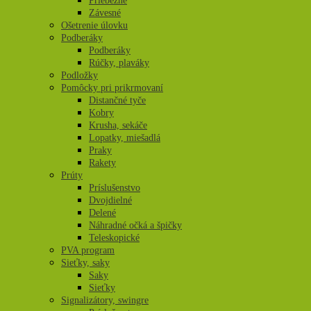
Priebežné
Závesné
Ošetrenie úlovku
Podberáky
Podberáky
Rúčky, plaváky
Podložky
Pomôcky pri prikrmovaní
Distančné tyče
Kobry
Krusha, sekáče
Lopatky, miešadlá
Praky
Rakety
Prúty
Príslušenstvo
Dvojdielné
Delené
Náhradné očká a špičky
Teleskopické
PVA program
Sieťky, saky
Saky
Sieťky
Signalizátory, swingre