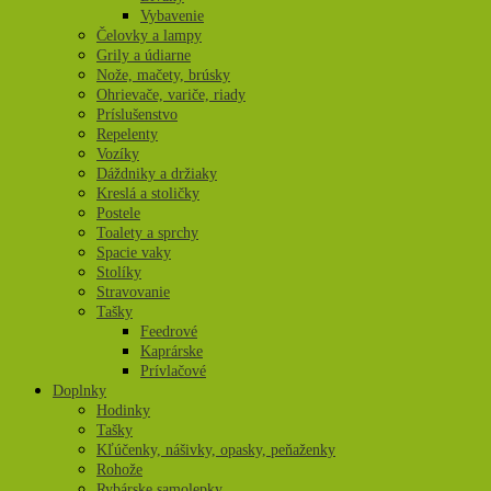
Vybavenie
Čelovky a lampy
Grily a údiarne
Nože, mačety, brúsky
Ohrievače, variče, riady
Príslušenstvo
Repelenty
Vozíky
Dáždniky a držiaky
Kreslá a stoličky
Postele
Toalety a sprchy
Spacie vaky
Stolíky
Stravovanie
Tašky
Feedrové
Kaprárske
Prívlačové
Doplnky
Hodinky
Tašky
Kľúčenky, nášivky, opasky, peňaženky
Rohože
Rybárske samolepky