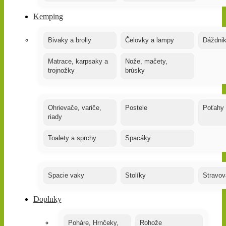
Kemping
Bivaky a brolly
Čelovky a lampy
Dáždnik
Matrace, karpsaky a
Nože, mačety,
trojnožky
brúsky
Ohrievače, variče,
Postele
Poťahy
riady
Toalety a sprchy
Spacáky
Spacie vaky
Stolíky
Stravov
Doplnky
Poháre, Hrnčeky,
Rohože