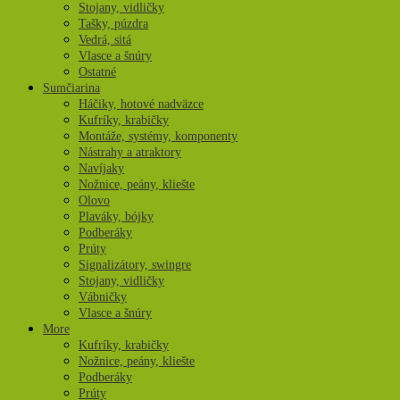
Stojany, vidličky
Tašky, púzdra
Vedrá, sitá
Vlasce a šnúry
Ostatné
Sumčiarina
Háčiky, hotové nadväzce
Kufríky, krabičky
Montáže, systémy, komponenty
Nástrahy a atraktory
Navíjaky
Nožnice, peány, kliešte
Olovo
Plaváky, bójky
Podberáky
Prúty
Signalizátory, swingre
Stojany, vidličky
Vábničky
Vlasce a šnúry
More
Kufríky, krabičky
Nožnice, peány, kliešte
Podberáky
Prúty