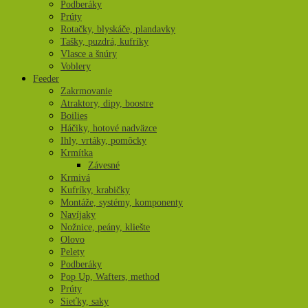
Podberáky
Prúty
Rotačky, blyskáče, plandavky
Tašky, puzdrá, kufríky
Vlasce a šnúry
Voblery
Feeder
Zakrmovanie
Atraktory, dipy, boostre
Boilies
Háčiky, hotové nadväzce
Ihly, vrtáky, pomôcky
Krmítka
Závesné
Krmivá
Kufríky, krabičky
Montáže, systémy, komponenty
Navíjaky
Nožnice, peány, kliešte
Olovo
Pelety
Podberáky
Pop Up, Wafters, method
Prúty
Sieťky, saky