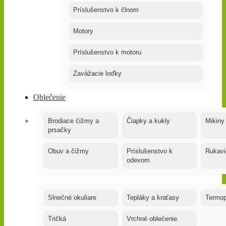
Príslušenstvo k člnom
Motory
Príslušenstvo k motoru
Zavážacie loďky
Oblečenie
Brodiace čižmy a
Čiapky a kukly
Mikiny
prsačky
Obuv a čižmy
Príslušenstvo k
Rukavi
odevom
Slnečné okuliare
Tepláky a kraťasy
Termop
Tričká
Vrchné oblečenie