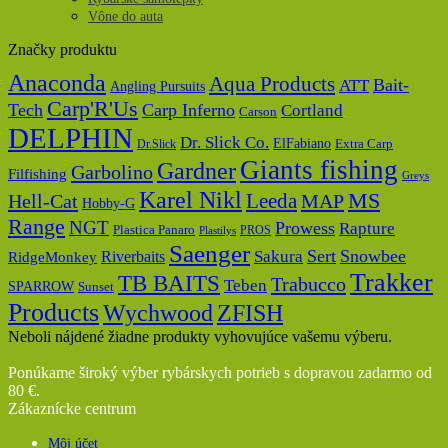
Vône do auta
Značky produktu
Anaconda
Aqua Products
Bait-
ATT
Angling Pursuits
Carp'R'Us
Tech
Carp Inferno
Cortland
Carson
DELPHIN
Dr. Slick Co.
ElFabiano
Dr.Slick
Extra Carp
Giants fishing
Gardner
Garbolino
Filfishing
Greys
Karel Nikl
MS
Hell-Cat
Leeda
MAP
Hobby-G
Range
NGT
Prowess
Rapture
Plastica Panaro
PROS
Plastilys
Saenger
Sert
Snowbee
Riverbaits
Sakura
RidgeMonkey
Trakker
TB BAITS
Trabucco
Teben
SPARROW
Sunset
Products
Wychwood
ZFISH
Neboli nájdené žiadne produkty vyhovujúce vašemu výberu.
Ponúkame široký výber rybárskych potrieb s dopravou zadarmo od
80 €.
Zákaznícke centrum
Môj účet