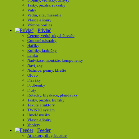
Stojany, vidličky, úchyty
Tašky, púzdra, ruksaky
Váhy
Vedrá, sitá, miešadlá
Vlasce a šnúry
Výroba boilies
Prívlač
Čerene, vedrá, okysličovače
Gumené nástrahy
Háčiky
Kufríky, krabičky
Lanká
Nadväzce, montáže, komponenty
Navíjaky
Nožnice, peány, kliešte
Olovo
Plaváky
Podberáky
Prúty
Rotačky, blyskáče, plandavky
Tašky, puzdrá, kufríky
Tekuté atraktory
TWISTO systém
Umelé mušky
Vlasce a šnúry
Voblery
Feeder
Atraktory, dipy, boostre