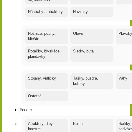
Nástrahy a atraktory
Navijaky
Nožnice, peány,
Olovo
Plavák
kliešte
Rotačky, blyskáče,
Sieťky, putá
plandavky
Stojany, vidličky
Tašky, puzdrá,
Váhy
kufríky
Ostatné
Feeder
Atraktory, dipy,
Boilies
Háčiky,
boostre
nadväz