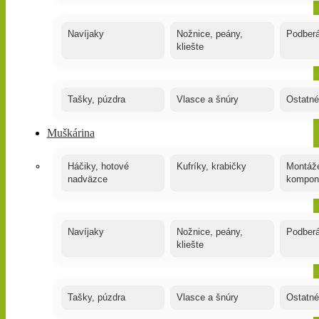
Navíjaky
Nožnice, peány,
Podber
kliešte
Tašky, púzdra
Vlasce a šnúry
Ostatné
Muškárina
Háčiky, hotové
Kufríky, krabičky
Montáže
nadväzce
kompon
Navíjaky
Nožnice, peány,
Podber
kliešte
Tašky, púzdra
Vlasce a šnúry
Ostatné