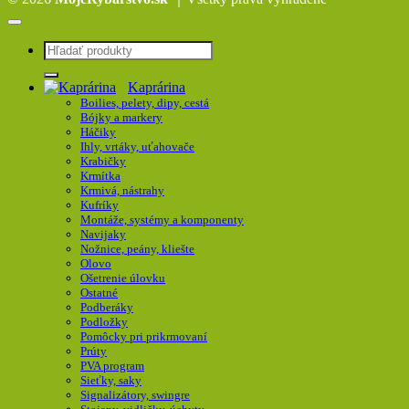
Hľadať:
Kaprárina
Boilies, pelety, dipy, cestá
Bójky a markery
Háčiky
Ihly, vrtáky, uťahovače
Krabičky
Krmítka
Krmivá, nástrahy
Kufríky
Montáže, systémy a komponenty
Navijaky
Nožnice, peány, kliešte
Olovo
Ošetrenie úlovku
Ostatné
Podberáky
Podložky
Pomôcky pri prikrmovaní
Prúty
PVA program
Sieťky, saky
Signalizátory, swingre