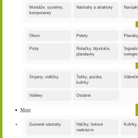
Montáže, systémy,
Nástrahy a atraktory
Navíjak
komponenty
Olovo
Pelety
Plaváky
Prúty
Rotačky, blyskáče,
Signaliz
plandavky
swingre
Stojany, vidličky
Tašky, púzdra,
Vábnič
kufríky
Voblery
Ostatné
More
Gumené nástrahy
Háčiky, hotové
Kufríky,
nadväzce