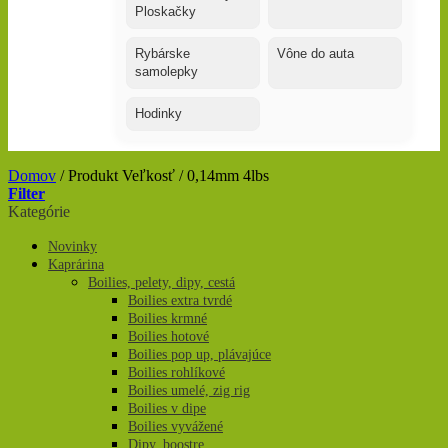
Ploskačky
Rybárske
Vône do auta
samolepky
Hodinky
Domov
/
Produkt Veľkosť
/
0,14mm 4lbs
Filter
Kategórie
Novinky
Kaprárina
Boilies, pelety, dipy, cestá
Boilies extra tvrdé
Boilies krmné
Boilies hotové
Boilies pop up, plávajúce
Boilies rohlíkové
Boilies umelé, zig rig
Boilies v dipe
Boilies vyvážené
Dipy, boostre