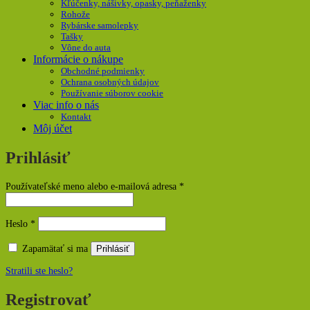
Kľúčenky, nášivky, opasky, peňaženky
Rohože
Rybárske samolepky
Tašky
Vône do auta
Informácie o nákupe
Obchodné podmienky
Ochrana osobných údajov
Používanie súborov cookie
Viac info o nás
Kontakt
Môj účet
Prihlásiť
Povinné
Používateľské meno alebo e-mailová adresa
*
Povinné
Heslo
*
Zapamätať si ma
Prihlásiť
Stratili ste heslo?
Registrovať