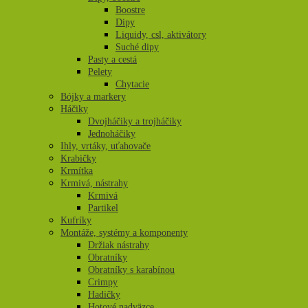
Boostre
Dipy
Liquidy, csl, aktivátory
Suché dipy
Pasty a cestá
Pelety
Chytacie
Bójky a markery
Háčiky
Dvojháčiky a trojháčiky
Jednoháčiky
Ihly, vrtáky, uťahovače
Krabičky
Krmítka
Krmivá, nástrahy
Krmivá
Partikel
Kufríky
Montáže, systémy a komponenty
Držiak nástrahy
Obratníky
Obratníky s karabínou
Crimpy
Hadičky
Hotové nadväzce