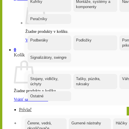
Kufríky
Montáže, systémy a
Nav
komponenty
Peračníky
Žiadne produkty v košíku.
Vrátiť sa do obchodu
Podberáky
Podložky
Pom
pri
0
Košík
Signalizátory, swingre
Stojany, vidličky,
Tašky, púzdra,
Váh
úchyty
ruksaky
Žiadne produkty v košíku.
Ostatné
Vrátiť sa do obchodu
Prívlač
Čerene, vedrá,
Gumené nástrahy
Háčiky
okysličovače