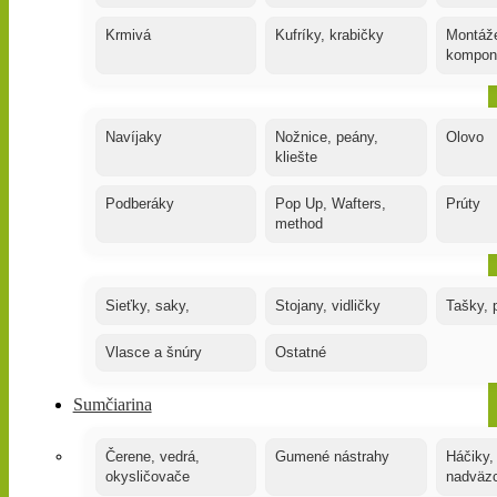
Krmivá
Kufríky, krabičky
Montáže
kompon
Navíjaky
Nožnice, peány,
Olovo
kliešte
Podberáky
Pop Up, Wafters,
Prúty
method
Sieťky, saky,
Stojany, vidličky
Tašky, 
Vlasce a šnúry
Ostatné
Sumčiarina
Čerene, vedrá,
Gumené nástrahy
Háčiky,
okysličovače
nadväz