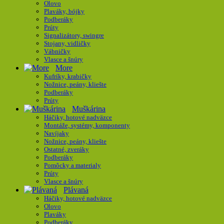
Olovo
Plaváky, bójky
Podberáky
Prúty
Signalizátory, swingre
Stojany, vidličky
Vábničky
Vlasce a šnúry
More
Kufríky, krabičky
Nožnice, peány, kliešte
Podberáky
Prúty
Muškárina
Háčiky, hotové nadväzce
Montáže, systémy, komponenty
Navíjaky
Nožnice, peány, kliešte
Ostatné, zveráky
Podberáky
Pomôcky a materialy
Prúty
Vlasce a šnúry
Plávaná
Háčiky, hotové nadväzce
Olovo
Plaváky
Podberáky