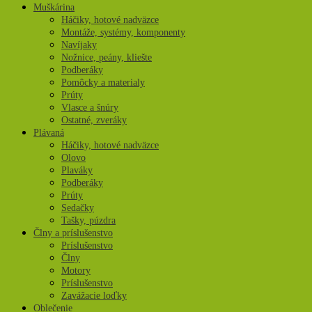
Muškárina
Háčiky, hotové nadväzce
Montáže, systémy, komponenty
Navíjaky
Nožnice, peány, kliešte
Podberáky
Pomôcky a materialy
Prúty
Vlasce a šnúry
Ostatné, zveráky
Plávaná
Háčiky, hotové nadväzce
Olovo
Plaváky
Podberáky
Prúty
Sedačky
Tašky, púzdra
Člny a príslušenstvo
Príslušenstvo
Člny
Motory
Príslušenstvo
Zavážacie loďky
Oblečenie