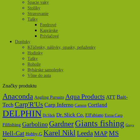
Spacie vaky
Stolíky
Stravovanie
Tašky
Feedrové
Kaprárske
Prívlačové
Doplnky
Kľúčenky, nášivky, opasky, peňaženky
Hodinky
Tašky
Rohože
Rybárske samolepky
Vône do auta
Značky produktu
Anaconda
Aqua Products
Bait-
ATT
Angling Pursuits
Carp'R'Us
Tech
Carp Inferno
Cortland
Carson
DELPHIN
Dr. Slick Co.
ElFabiano
Dr.Slick
Extra Carp
Giants fishing
Gardner
Garbolino
Filfishing
Greys
Karel Nikl
MS
Hell-Cat
Leeda
MAP
Hobby-G