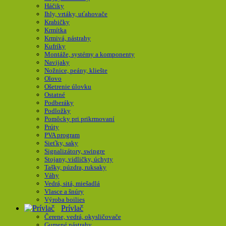
Háčiky
Ihly, vrtáky, uťahovače
Krabičky
Krmítka
Krmivá, nástrahy
Kufríky
Montáže, systémy a komponenty
Navijaky
Nožnice, peány, kliešte
Olovo
Ošetrenie úlovku
Ostatné
Podberáky
Podložky
Pomôcky pri prikrmovaní
Prúty
PVA program
Sieťky, saky
Signalizátory, swingre
Stojany, vidličky, úchyty
Tašky, púzdra, ruksaky
Váhy
Vedrá, sitá, miešadlá
Vlasce a šnúry
Výroba boilies
Prívlač
Čerene, vedrá, okysličovače
Gumené nástrahy