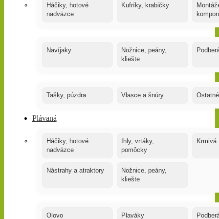
Háčiky, hotové
Kufríky, krabičky
Montáže
nadväzce
kompon
Navíjaky
Nožnice, peány,
Podber
kliešte
Tašky, púzdra
Vlasce a šnúry
Ostatné
Plávaná
Háčiky, hotové
Ihly, vrtáky,
Krmivá
nadväzce
pomôcky
Nástrahy a atraktory
Nožnice, peány,
kliešte
Olovo
Plaváky
Podber