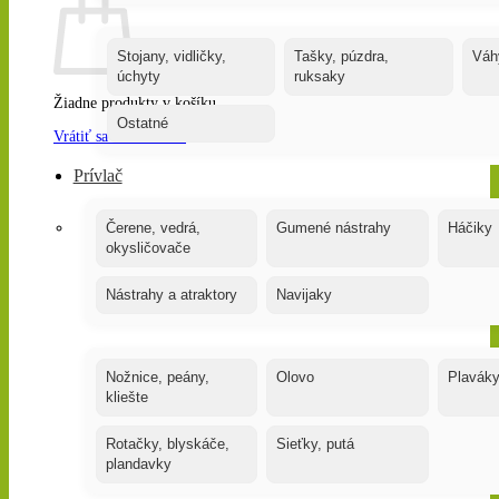
Stojany, vidličky,
Tašky, púzdra,
Váh
úchyty
ruksaky
Žiadne produkty v košíku.
Ostatné
Vrátiť sa do obchodu
Prívlač
Čerene, vedrá,
Gumené nástrahy
Háčiky
okysličovače
Nástrahy a atraktory
Navijaky
Nožnice, peány,
Olovo
Plavák
kliešte
Rotačky, blyskáče,
Sieťky, putá
plandavky