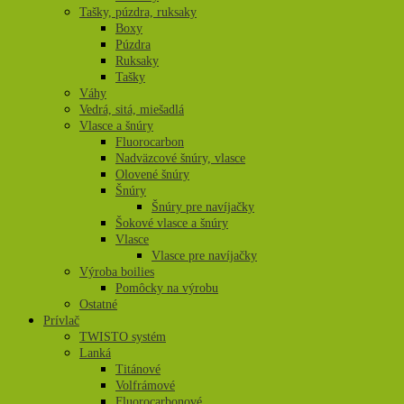
Tašky, púzdra, ruksaky
Boxy
Púzdra
Ruksaky
Tašky
Váhy
Vedrá, sitá, miešadlá
Vlasce a šnúry
Fluorocarbon
Nadväzcové šnúry, vlasce
Olovené šnúry
Šnúry
Šnúry pre navíjačky
Šokové vlasce a šnúry
Vlasce
Vlasce pre navíjačky
Výroba boilies
Pomôcky na výrobu
Ostatné
Prívlač
TWISTO systém
Lanká
Titánové
Volfrámové
Fluorocarbonové