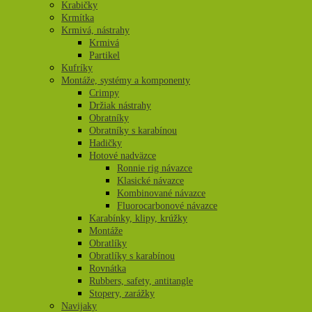
Krabičky
Krmítka
Krmivá, nástrahy
Krmivá
Partikel
Kufríky
Montáže, systémy a komponenty
Crimpy
Držiak nástrahy
Obratníky
Obratníky s karabínou
Hadičky
Hotové nadväzce
Ronnie rig návazce
Klasické návazce
Kombinované návazce
Fluorocarbonové návazce
Karabínky, klipy, krúžky
Montáže
Obratlíky
Obratlíky s karabínou
Rovnátka
Rubbers, safety, antitangle
Stopery, zarážky
Navijaky