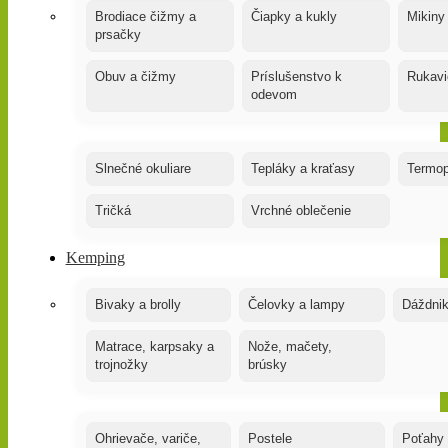
Brodiace čižmy a
Čiapky a kukly
Mikiny
prsačky
Obuv a čižmy
Príslušenstvo k
Rukavi
odevom
Slnečné okuliare
Tepláky a kraťasy
Termop
Tričká
Vrchné oblečenie
Kemping
Bivaky a brolly
Čelovky a lampy
Dáždnik
Matrace, karpsaky a
Nože, mačety,
trojnožky
brúsky
Ohrievače, variče,
Postele
Poťahy