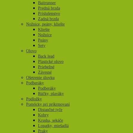
Baitrunner
Predná brzda
Príslušenstvo
Zadná brzda
Nožnice, peány, kliešte
Kliešte
Nožnice
Peány
Sety
Olovo
Back lead
Plastické olovo
Priebežné
Závesné
Ošetrenie úlovku
Podberáky
Podberáky
Rúčky, plaváky
Podložky
Pomôcky pri prikrmovaní
Distančné tyče
Kobry
Krusha, sekáče
Lopatky, miešadlá
Praky