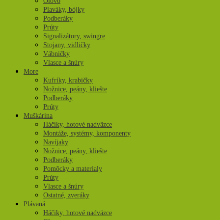
Olovo
Plaváky, bójky
Podberáky
Prúty
Signalizátory, swingre
Stojany, vidličky
Vábničky
Vlasce a šnúry
More
Kufríky, krabičky
Nožnice, peány, kliešte
Podberáky
Prúty
Muškárina
Háčiky, hotové nadväzce
Montáže, systémy, komponenty
Navíjaky
Nožnice, peány, kliešte
Podberáky
Pomôcky a materialy
Prúty
Vlasce a šnúry
Ostatné, zveráky
Plávaná
Háčiky, hotové nadväzce