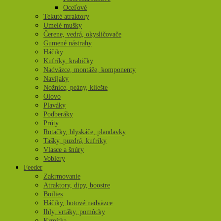
Oceľové
Tekuté atraktory
Umelé mušky
Čerene, vedrá, okysličovače
Gumené nástrahy
Háčiky
Kufríky, krabičky
Nadväzce, montáže, komponenty
Navíjaky
Nožnice, peány, kliešte
Olovo
Plaváky
Podberáky
Prúty
Rotačky, blyskáče, plandavky
Tašky, puzdrá, kufríky
Vlasce a šnúry
Voblery
Feeder
Zakrmovanie
Atraktory, dipy, boostre
Boilies
Háčiky, hotové nadväzce
Ihly, vrtáky, pomôcky
Krmítka