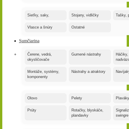
Sieťky, saky,
Stojany, vidličky
Tašky, 
Vlasce a šnúry
Ostatné
Sumčiarina
Čerene, vedrá,
Gumené nástrahy
Háčiky,
okysličovače
nadväz
Montáže, systémy,
Nástrahy a atraktory
Navíjak
komponenty
Olovo
Pelety
Plaváky
Prúty
Rotačky, blyskáče,
Signaliz
plandavky
swingre