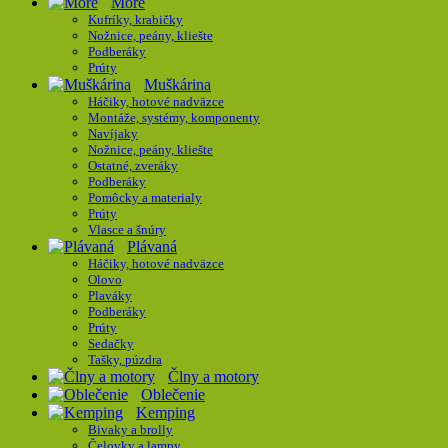
More
Kufríky, krabičky
Nožnice, peány, kliešte
Podberáky
Prúty
Muškárina
Háčiky, hotové nadväzce
Montáže, systémy, komponenty
Navíjaky
Nožnice, peány, kliešte
Ostatné, zveráky
Podberáky
Pomôcky a materialy
Prúty
Vlasce a šnúry
Plávaná
Háčiky, hotové nadväzce
Olovo
Plaváky
Podberáky
Prúty
Sedačky
Tašky, púzdra
Člny a motory
Oblečenie
Kemping
Bivaky a brolly
Čelovky a lampy