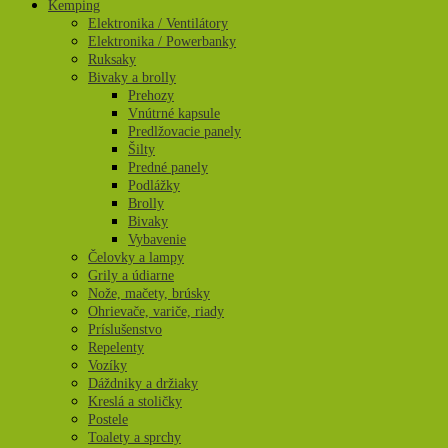
Kemping
Elektronika / Ventilátory
Elektronika / Powerbanky
Ruksaky
Bivaky a brolly
Prehozy
Vnútrné kapsule
Predlžovacie panely
Šilty
Predné panely
Podlážky
Brolly
Bivaky
Vybavenie
Čelovky a lampy
Grily a údiarne
Nože, mačety, brúsky
Ohrievače, variče, riady
Príslušenstvo
Repelenty
Vozíky
Dáždniky a držiaky
Kreslá a stoličky
Postele
Toalety a sprchy