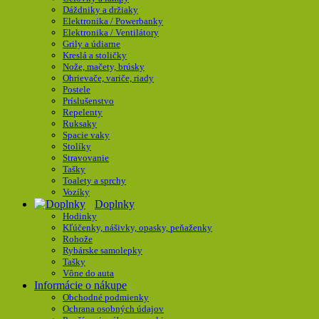
Dáždniky a držiaky
Elektronika / Powerbanky
Elektronika / Ventilátory
Grily a údiarne
Kreslá a stoličky
Nože, mačety, brúsky
Ohrievače, variče, riady
Postele
Príslušenstvo
Repelenty
Ruksaky
Spacie vaky
Stolíky
Stravovanie
Tašky
Toalety a sprchy
Vozíky
Doplnky
Hodinky
Kľúčenky, nášivky, opasky, peňaženky
Rohože
Rybárske samolepky
Tašky
Vône do auta
Informácie o nákupe
Obchodné podmienky
Ochrana osobných údajov