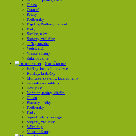
Olovo
Ostatné
Pelety
Podberáky
Pop Up, Wafters, method
Prúty
Sieťky, saky
Stojany, vidličky
Tašky, púzdra
Vedrá, sitá
Vlasce a šnúry
Zakrmovanie
Sumčiarina
Háčiky, hotové nadväzce
Kufríky, krabičky
Montáže, systémy, komponenty
Nástrahy a atraktory
Navíjaky
Nožnice, peány, kliešte
Olovo
Plaváky, bójky
Podberáky
Prúty
Signalizátory, swingre
Stojany, vidličky
Vábničky
Vlasce a šnúry