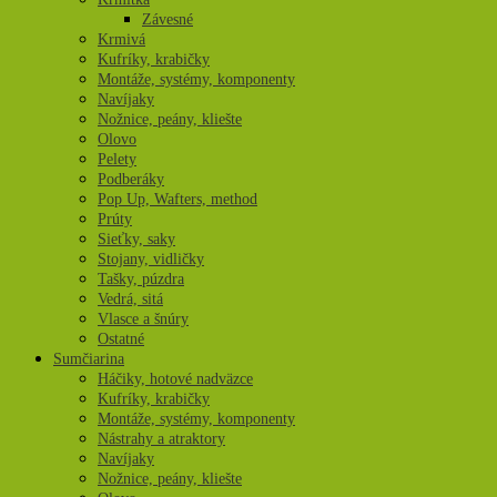
Závesné
Krmivá
Kufríky, krabičky
Montáže, systémy, komponenty
Navíjaky
Nožnice, peány, kliešte
Olovo
Pelety
Podberáky
Pop Up, Wafters, method
Prúty
Sieťky, saky
Stojany, vidličky
Tašky, púzdra
Vedrá, sitá
Vlasce a šnúry
Ostatné
Sumčiarina
Háčiky, hotové nadväzce
Kufríky, krabičky
Montáže, systémy, komponenty
Nástrahy a atraktory
Navíjaky
Nožnice, peány, kliešte