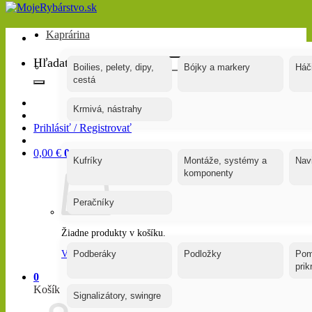
Kaprárina
Hľadať:
Boilies, pelety, dipy,
Bójky a markery
Háč
cestá
Krmivá, nástrahy
Prihlásiť / Registrovať
0,00
€
0
Kufríky
Montáže, systémy a
Nav
komponenty
Peračníky
Žiadne produkty v košíku.
Vrátiť sa do obchodu
Podberáky
Podložky
Pom
pri
0
Košík
Signalizátory, swingre