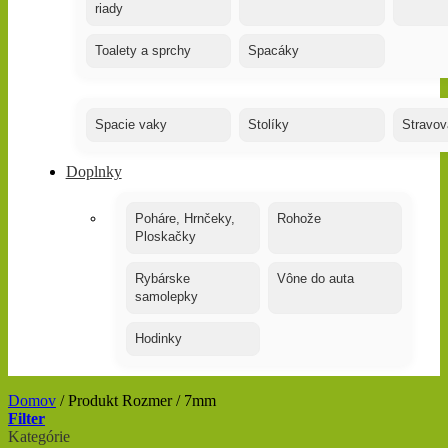
riady
Toalety a sprchy
Spacáky
Spacie vaky
Stolíky
Stravov
Doplnky
Poháre, Hrnčeky,
Rohože
Ploskačky
Rybárske
Vône do auta
samolepky
Hodinky
Domov
/
Produkt Rozmer
/
7mm
Filter
Kategórie