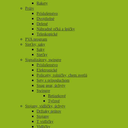
Rakety
Prúty
Príslušenstvo
Dvojdielné
Delené
Náhradné očká a špičky
Teleskopické
PVA program
Sieťky, saky
Saky
Sieťky
Signalizátory, swingre
Príslušenstvo
Elektronické
Policajty, rolničky, chem.svetlá
Sety s príposluchom
Snag gear, úchyty
Swingre
Retiazkové
Tyčové
Stojany, vidličky, úchyty
Držiaky prútov
Stojany
T vidličky
Vidličky