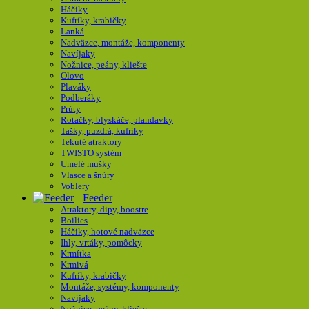
Háčiky
Kufríky, krabičky
Lanká
Nadväzce, montáže, komponenty
Navíjaky
Nožnice, peány, kliešte
Olovo
Plaváky
Podberáky
Prúty
Rotačky, blyskáče, plandavky
Tašky, puzdrá, kufríky
Tekuté atraktory
TWISTO systém
Umelé mušky
Vlasce a šnúry
Voblery
Feeder
Atraktory, dipy, boostre
Boilies
Háčiky, hotové nadväzce
Ihly, vrtáky, pomôcky
Krmítka
Krmivá
Kufríky, krabičky
Montáže, systémy, komponenty
Navíjaky
Nožnice, peány, kliešte