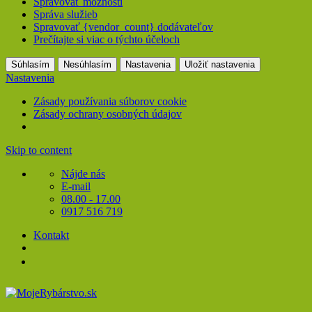
Spravovať možnosti
Správa služieb
Spravovať {vendor_count} dodávateľov
Prečítajte si viac o týchto účeloch
Súhlasím
Nesúhlasím
Nastavenia
Uložiť nastavenia
Nastavenia
Zásady používania súborov cookie
Zásady ochrany osobných údajov
Skip to content
Nájde nás
E-mail
08.00 - 17.00
0917 516 719
Kontakt