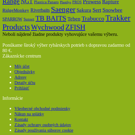
Range
NGT
Prowess
Rapture
Plastica Panaro
PROS
Plastilys
Saenger
Sert
Snowbee
Riverbaits
Sakura
RidgeMonkey
Trakker
TB BAITS
Trabucco
Teben
SPARROW
Sunset
Products
Wychwood
ZFISH
Neboli nájdené žiadne produkty vyhovujúce vašemu výberu.
Ponúkame široký výber rybárskych potrieb s dopravou zadarmo od
80 €.
Zákaznícke centrum
Môj účet
Objednávky
Adresy
Detaily účtu
Prihlásiť
Informácie
Všeobecné obchodné podmienky
Nákup na splátky
Kontakt
Zásady ochrany osobných údajov
Zásady používania súborov cookie