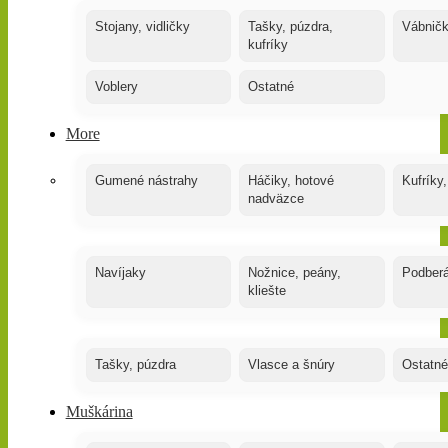
Stojany, vidličky
Tašky, púzdra,
Vábnič
kufríky
Voblery
Ostatné
More
Gumené nástrahy
Háčiky, hotové
Kufríky,
nadväzce
Navíjaky
Nožnice, peány,
Podber
kliešte
Tašky, púzdra
Vlasce a šnúry
Ostatné
Muškárina