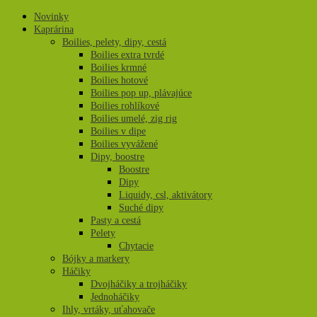
Novinky
Kaprárina
Boilies, pelety, dipy, cestá
Boilies extra tvrdé
Boilies krmné
Boilies hotové
Boilies pop up, plávajúce
Boilies rohlíkové
Boilies umelé, zig rig
Boilies v dipe
Boilies vyvážené
Dipy, boostre
Boostre
Dipy
Liquidy, csl, aktivátory
Suché dipy
Pasty a cestá
Pelety
Chytacie
Bójky a markery
Háčiky
Dvojháčiky a trojháčiky
Jednoháčiky
Ihly, vrtáky, uťahovače