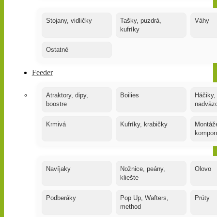
Stojany, vidličky
Tašky, puzdrá,
Váhy
kufríky
Ostatné
Feeder
Atraktory, dipy,
Boilies
Háčiky,
boostre
nadväz
Krmivá
Kufríky, krabičky
Montáže
kompon
Navíjaky
Nožnice, peány,
Olovo
kliešte
Podberáky
Pop Up, Wafters,
Prúty
method