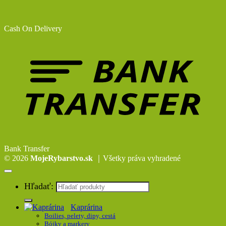
Cash On Delivery
Bank Transfer
© 2026
MojeRybarstvo.sk
｜Všetky práva vyhradené
Hľadať:
Kaprárina
Boilies, pelety, dipy, cestá
Bójky a markery