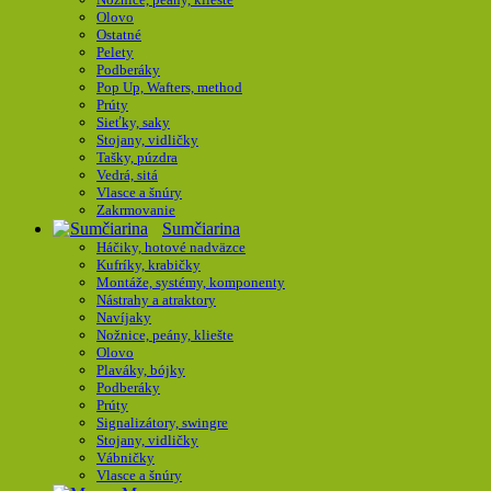
Olovo
Ostatné
Pelety
Podberáky
Pop Up, Wafters, method
Prúty
Sieťky, saky
Stojany, vidličky
Tašky, púzdra
Vedrá, sitá
Vlasce a šnúry
Zakrmovanie
Sumčiarina
Háčiky, hotové nadväzce
Kufríky, krabičky
Montáže, systémy, komponenty
Nástrahy a atraktory
Navíjaky
Nožnice, peány, kliešte
Olovo
Plaváky, bójky
Podberáky
Prúty
Signalizátory, swingre
Stojany, vidličky
Vábničky
Vlasce a šnúry