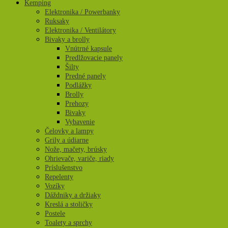
Kemping
Elektronika / Powerbanky
Ruksaky
Elektronika / Ventilátory
Bivaky a brolly
Vnútrné kapsule
Predlžovacie panely
Šilty
Predné panely
Podlážky
Brolly
Prehozy
Bivaky
Vybavenie
Čelovky a lampy
Grily a údiarne
Nože, mačety, brúsky
Ohrievače, variče, riady
Príslušenstvo
Repelenty
Vozíky
Dáždniky a držiaky
Kreslá a stoličky
Postele
Toalety a sprchy