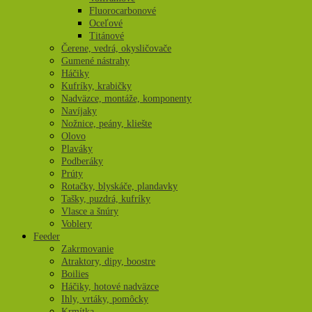
Fluorocarbonové
Oceľové
Titánové
Čerene, vedrá, okysličovače
Gumené nástrahy
Háčiky
Kufríky, krabičky
Nadväzce, montáže, komponenty
Navíjaky
Nožnice, peány, kliešte
Olovo
Plaváky
Podberáky
Prúty
Rotačky, blyskáče, plandavky
Tašky, puzdrá, kufríky
Vlasce a šnúry
Voblery
Feeder
Zakrmovanie
Atraktory, dipy, boostre
Boilies
Háčiky, hotové nadväzce
Ihly, vrtáky, pomôcky
Krmítka