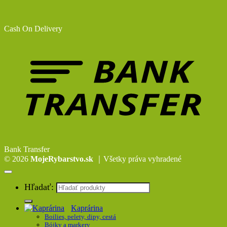
Cash On Delivery
Bank Transfer
© 2026
MojeRybarstvo.sk
｜Všetky práva vyhradené
Hľadať:
Kaprárina
Boilies, pelety, dipy, cestá
Bójky a markery