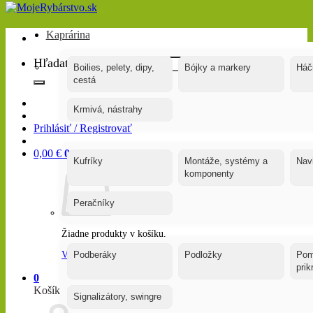
Kaprárina
Hľadať:
Boilies, pelety, dipy,
Bójky a markery
Háč
cestá
Krmivá, nástrahy
Prihlásiť / Registrovať
0,00
€
0
Kufríky
Montáže, systémy a
Nav
komponenty
Peračníky
Žiadne produkty v košíku.
Vrátiť sa do obchodu
Podberáky
Podložky
Pom
pri
0
Košík
Signalizátory, swingre