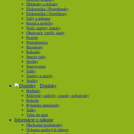
Dáždniky a držiaky
Elektronika / Powerbanky
Elektronika / Ventilátory
Grily a údiarne
Kreslá a stoličky
Nože, mačety, brúsky
Ohrievače, variče, riady
Postele
Príslušenstvo
Repelenty
Ruksaky
Spacie vaky
Stolíky
Stravovanie
Tašky
Toalety a sprchy
Vozíky
Doplnky
Hodinky
Kľúčenky, nášivky, opasky, peňaženky
Rohože
Rybárske samolepky
Tašky
Vône do auta
Informácie o nákupe
Obchodné podmienky
Ochrana osobných údajov