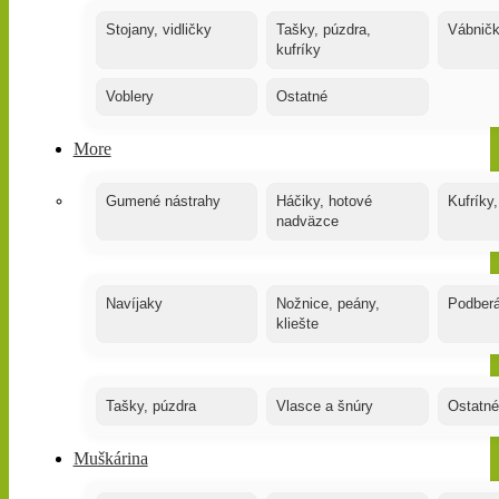
Stojany, vidličky
Tašky, púzdra,
Vábnič
kufríky
Voblery
Ostatné
More
Gumené nástrahy
Háčiky, hotové
Kufríky,
nadväzce
Navíjaky
Nožnice, peány,
Podber
kliešte
Tašky, púzdra
Vlasce a šnúry
Ostatné
Muškárina