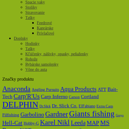
Spacie vaky
Stolíky
Stravovanie
Tašky
Feedrové
Kaprárske
Prívlačové
Doplnky
Hodinky
Tašky
Kľúčenky, nášivky, opasky, peňaženky
Rohože
Rybárske samolepky
Vône do auta
Značky produktu
Anaconda
Aqua Products
Bait-
ATT
Angling Pursuits
Carp'R'Us
Tech
Carp Inferno
Cortland
Carson
DELPHIN
Dr. Slick Co.
ElFabiano
Dr.Slick
Extra Carp
Giants fishing
Gardner
Garbolino
Filfishing
Greys
Karel Nikl
MS
Hell-Cat
Leeda
MAP
Hobby-G