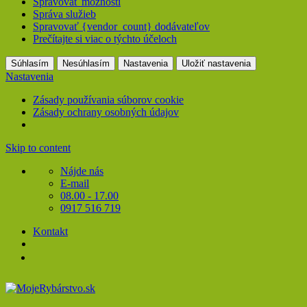
Spravovať možnosti
Správa služieb
Spravovať {vendor_count} dodávateľov
Prečítajte si viac o týchto účeloch
Súhlasím
Nesúhlasím
Nastavenia
Uložiť nastavenia
Nastavenia
Zásady používania súborov cookie
Zásady ochrany osobných údajov
Skip to content
Nájde nás
E-mail
08.00 - 17.00
0917 516 719
Kontakt