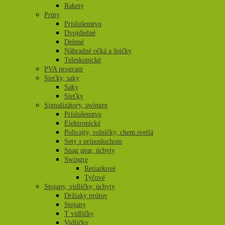
Rakety
Prúty
Príslušenstvo
Dvojdielné
Delené
Náhradné očká a špičky
Teleskopické
PVA program
Sieťky, saky
Saky
Sieťky
Signalizátory, swingre
Príslušenstvo
Elektronické
Policajty, rolničky, chem.svetlá
Sety s príposluchom
Snag gear, úchyty
Swingre
Retiazkové
Tyčové
Stojany, vidličky, úchyty
Držiaky prútov
Stojany
T vidličky
Vidličky