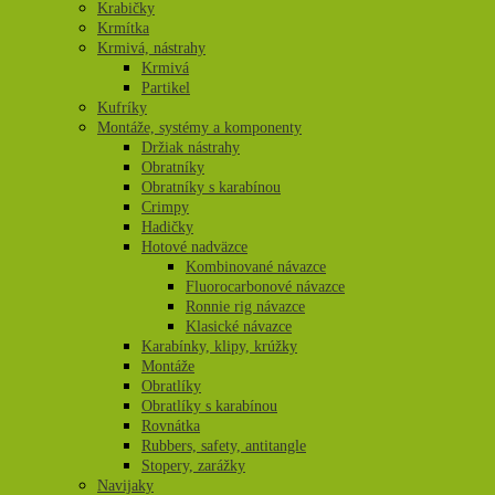
Krabičky
Krmítka
Krmivá, nástrahy
Krmivá
Partikel
Kufríky
Montáže, systémy a komponenty
Držiak nástrahy
Obratníky
Obratníky s karabínou
Crimpy
Hadičky
Hotové nadväzce
Kombinované návazce
Fluorocarbonové návazce
Ronnie rig návazce
Klasické návazce
Karabínky, klipy, krúžky
Montáže
Obratlíky
Obratlíky s karabínou
Rovnátka
Rubbers, safety, antitangle
Stopery, zarážky
Navijaky