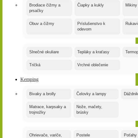
Brodiace čižmy a
Čiapky a kukly
Mikiny
prsačky
Obuv a čižmy
Príslušenstvo k
Rukavi
odevom
Slnečné okuliare
Tepláky a kraťasy
Termop
Tričká
Vrchné oblečenie
Kemping
Bivaky a brolly
Čelovky a lampy
Dáždnik
Matrace, karpsaky a
Nože, mačety,
trojnožky
brúsky
Ohrievače, variče,
Postele
Poťahy