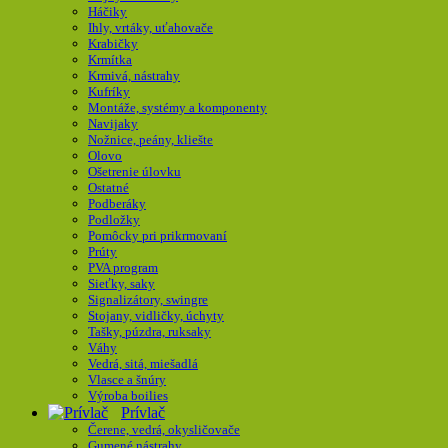
Háčiky
Ihly, vrtáky, uťahovače
Krabičky
Krmítka
Krmivá, nástrahy
Kufríky
Montáže, systémy a komponenty
Navijaky
Nožnice, peány, kliešte
Olovo
Ošetrenie úlovku
Ostatné
Podberáky
Podložky
Pomôcky pri prikrmovaní
Prúty
PVA program
Sieťky, saky
Signalizátory, swingre
Stojany, vidličky, úchyty
Tašky, púzdra, ruksaky
Váhy
Vedrá, sitá, miešadlá
Vlasce a šnúry
Výroba boilies
Prívlač
Čerene, vedrá, okysličovače
Gumené nástrahy