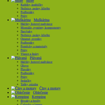
More
Kufríky, krabičky
Nožnice, peány, kliešte
Podberáky
Prúty
Muškárina
Háčiky, hotové nadväzce
Montáže, systémy, komponenty
Navíjaky
Nožnice, peány, kliešte
Ostatné, zveráky
Podberáky
Pomôcky a materialy
Prúty
Vlasce a šnúry
Plávaná
Háčiky, hotové nadväzce
Olovo
Plaváky
Podberáky
Prúty
Sedačky
Tašky, púzdra
Člny a motory
Oblečenie
Kemping
Bivaky a brolly
Čelovky a lampy