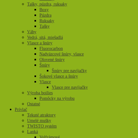
Tašky, púzdra, ruksaky
Boxy
Púzdra
Ruksaky
Tašky
Váhy
Vedrá, sitá, miešadlá
Vlasce a šnúry
Fluorocarbon
Nadväzcové šnúry, vlasce
Olovené šnúry
Šnúry
Šnúry pre navíjačky
Šokové vlasce a šnúry
Vlasce
Vlasce pre navíjačky
Výroba boilies
Pomôcky na výrobu
Ostatné
Prívlač
Tekuté atraktory
Umelé mušky
TWISTO systém
Lanká
Volfrámové