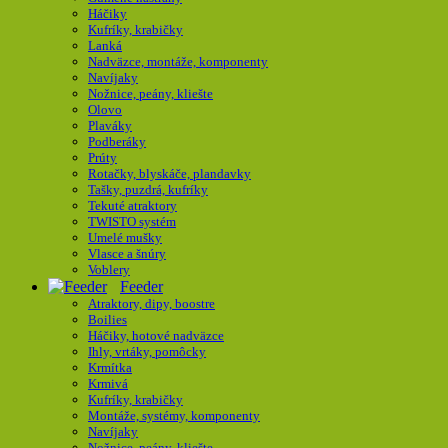
Háčiky
Kufríky, krabičky
Lanká
Nadväzce, montáže, komponenty
Navíjaky
Nožnice, peány, kliešte
Olovo
Plaváky
Podberáky
Prúty
Rotačky, blyskáče, plandavky
Tašky, puzdrá, kufríky
Tekuté atraktory
TWISTO systém
Umelé mušky
Vlasce a šnúry
Voblery
Feeder
Atraktory, dipy, boostre
Boilies
Háčiky, hotové nadväzce
Ihly, vrtáky, pomôcky
Krmítka
Krmivá
Kufríky, krabičky
Montáže, systémy, komponenty
Navíjaky
Nožnice, peány, kliešte