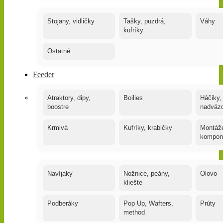
Stojany, vidličky
Tašky, puzdrá,
Váhy
kufríky
Ostatné
Feeder
Atraktory, dipy,
Boilies
Háčiky,
boostre
nadväz
Krmivá
Kufríky, krabičky
Montáže
kompon
Navíjaky
Nožnice, peány,
Olovo
kliešte
Podberáky
Pop Up, Wafters,
Prúty
method