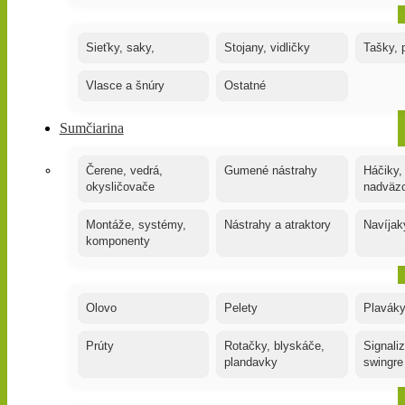
Sieťky, saky,
Stojany, vidličky
Tašky, 
Vlasce a šnúry
Ostatné
Sumčiarina
Čerene, vedrá,
Gumené nástrahy
Háčiky,
okysličovače
nadväz
Montáže, systémy,
Nástrahy a atraktory
Navíjak
komponenty
Olovo
Pelety
Plaváky
Prúty
Rotačky, blyskáče,
Signaliz
plandavky
swingre