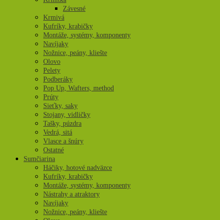
Závesné
Krmivá
Kufríky, krabičky
Montáže, systémy, komponenty
Navíjaky
Nožnice, peány, kliešte
Olovo
Pelety
Podberáky
Pop Up, Wafters, method
Prúty
Sieťky, saky
Stojany, vidličky
Tašky, púzdra
Vedrá, sitá
Vlasce a šnúry
Ostatné
Sumčiarina
Háčiky, hotové nadväzce
Kufríky, krabičky
Montáže, systémy, komponenty
Nástrahy a atraktory
Navíjaky
Nožnice, peány, kliešte