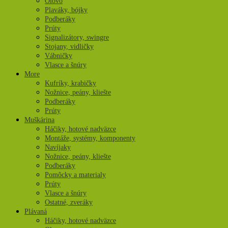
Olovo
Plaváky, bójky
Podberáky
Prúty
Signalizátory, swingre
Stojany, vidličky
Vábničky
Vlasce a šnúry
More
Kufríky, krabičky
Nožnice, peány, kliešte
Podberáky
Prúty
Muškárina
Háčiky, hotové nadväzce
Montáže, systémy, komponenty
Navíjaky
Nožnice, peány, kliešte
Podberáky
Pomôcky a materialy
Prúty
Vlasce a šnúry
Ostatné, zveráky
Plávaná
Háčiky, hotové nadväzce