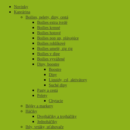
Novinky
Kaprárina
Boilies, pelety, dipy, cestá
Boilies extra tvrdé
Boilies krmné
Boilies hotové
Boilies pop up, plávajúce
Boilies rohlíkové
Boilies umelé, zig rig
Boilies v dipe
Boilies vyvážené
Dipy, boostre
Boostre
Dipy
Liquidy, csl, aktivátory
Suché dipy
Pasty a cestá
Pelety
Chytacie
Bójky a markery
Háčiky
Dvojháčiky a trojháčiky
Jednoháčiky
Ihly, vrtáky, uťahovače