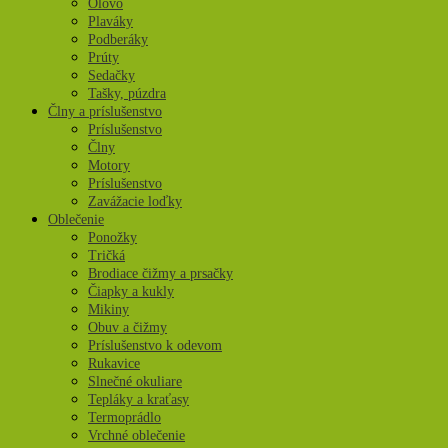
Olovo
Plaváky
Podberáky
Prúty
Sedačky
Tašky, púzdra
Člny a príslušenstvo
Príslušenstvo
Člny
Motory
Príslušenstvo
Zavážacie loďky
Oblečenie
Ponožky
Tričká
Brodiace čižmy a prsačky
Čiapky a kukly
Mikiny
Obuv a čižmy
Príslušenstvo k odevom
Rukavice
Slnečné okuliare
Tepláky a kraťasy
Termoprádlo
Vrchné oblečenie