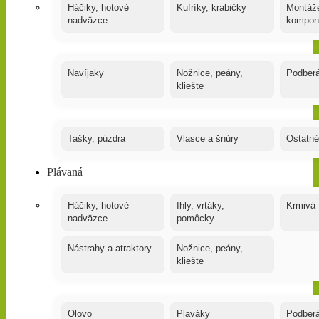
Háčiky, hotové
Kufríky, krabičky
Montáže
nadväzce
kompon
Navíjaky
Nožnice, peány,
Podber
kliešte
Tašky, púzdra
Vlasce a šnúry
Ostatné
Plávaná
Háčiky, hotové
Ihly, vrtáky,
Krmivá
nadväzce
pomôcky
Nástrahy a atraktory
Nožnice, peány,
kliešte
Olovo
Plaváky
Podber