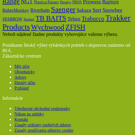
Range
NGT
Prowess
Rapture
Plastica Panaro
PROS
Plastilys
Saenger
Sert
Snowbee
Riverbaits
Sakura
RidgeMonkey
Trakker
TB BAITS
Trabucco
Teben
SPARROW
Sunset
Products
Wychwood
ZFISH
Neboli nájdené žiadne produkty vyhovujúce vašemu výberu.
Ponúkame široký výber rybárskych potrieb s dopravou zadarmo od
80 €.
Zákaznícke centrum
Môj účet
Objednávky
Adresy
Detaily účtu
Prihlásiť
Informácie
Všeobecné obchodné podmienky
Nákup na splátky
Kontakt
Zásady ochrany osobných údajov
Zásady používania súborov cookie