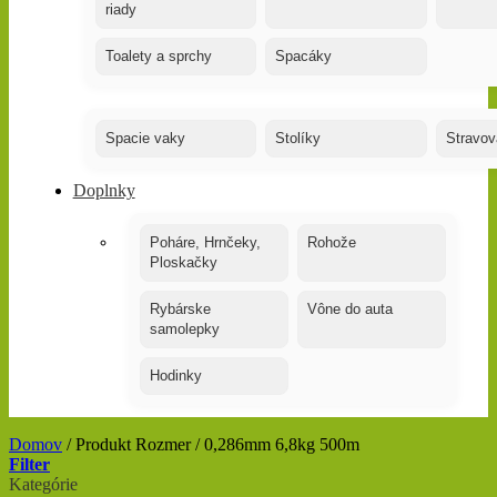
riady
Toalety a sprchy
Spacáky
Spacie vaky
Stolíky
Stravov
Doplnky
Poháre, Hrnčeky,
Rohože
Ploskačky
Rybárske
Vône do auta
samolepky
Hodinky
Domov
/
Produkt Rozmer
/
0,286mm 6,8kg 500m
Filter
Kategórie