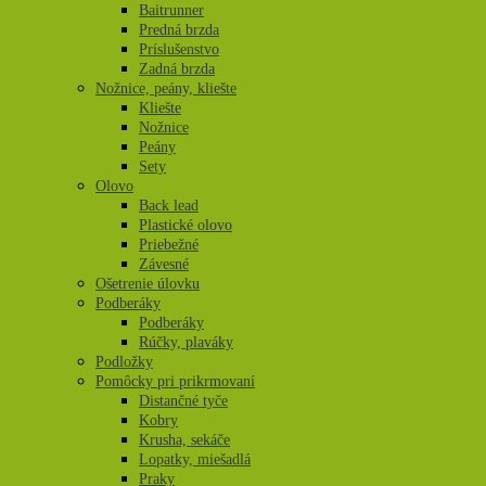
Baitrunner
Predná brzda
Príslušenstvo
Zadná brzda
Nožnice, peány, kliešte
Kliešte
Nožnice
Peány
Sety
Olovo
Back lead
Plastické olovo
Priebežné
Závesné
Ošetrenie úlovku
Podberáky
Podberáky
Rúčky, plaváky
Podložky
Pomôcky pri prikrmovaní
Distančné tyče
Kobry
Krusha, sekáče
Lopatky, miešadlá
Praky