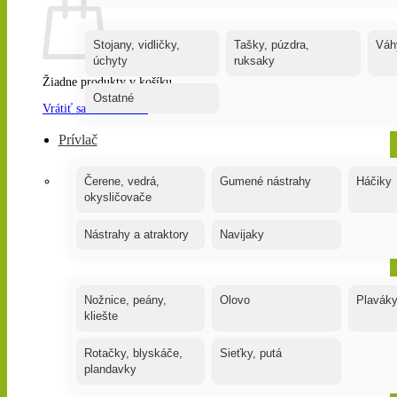
Stojany, vidličky,
Tašky, púzdra,
Váh
úchyty
ruksaky
Žiadne produkty v košíku.
Ostatné
Vrátiť sa do obchodu
Prívlač
Čerene, vedrá,
Gumené nástrahy
Háčiky
okysličovače
Nástrahy a atraktory
Navijaky
Nožnice, peány,
Olovo
Plavák
kliešte
Rotačky, blyskáče,
Sieťky, putá
plandavky