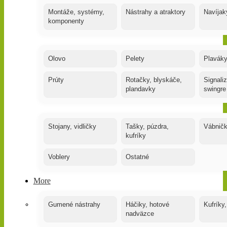
Montáže, systémy,
Nástrahy a atraktory
Navíjak
komponenty
Olovo
Pelety
Plaváky
Prúty
Rotačky, blyskáče,
Signaliz
plandavky
swingre
Stojany, vidličky
Tašky, púzdra,
Vábnič
kufríky
Voblery
Ostatné
More
Gumené nástrahy
Háčiky, hotové
Kufríky,
nadväzce