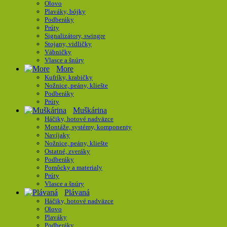
Olovo
Plaváky, bójky
Podberáky
Prúty
Signalizátory, swingre
Stojany, vidličky
Vábničky
Vlasce a šnúry
More
Kufríky, krabičky
Nožnice, peány, kliešte
Podberáky
Prúty
Muškárina
Háčiky, hotové nadväzce
Montáže, systémy, komponenty
Navíjaky
Nožnice, peány, kliešte
Ostatné, zveráky
Podberáky
Pomôcky a materialy
Prúty
Vlasce a šnúry
Plávaná
Háčiky, hotové nadväzce
Olovo
Plaváky
Podberáky