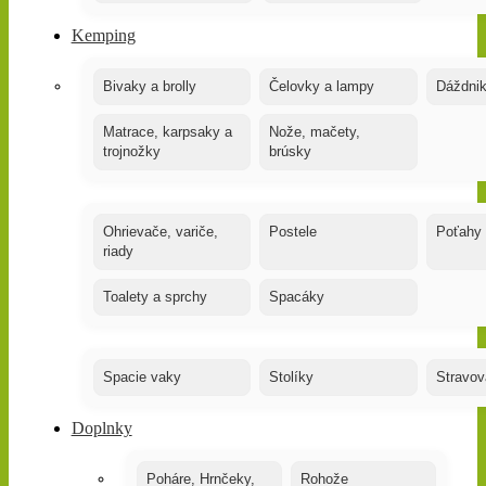
Kemping
Bivaky a brolly
Čelovky a lampy
Dáždnik
Matrace, karpsaky a
Nože, mačety,
trojnožky
brúsky
Ohrievače, variče,
Postele
Poťahy
riady
Toalety a sprchy
Spacáky
Spacie vaky
Stolíky
Stravov
Doplnky
Poháre, Hrnčeky,
Rohože