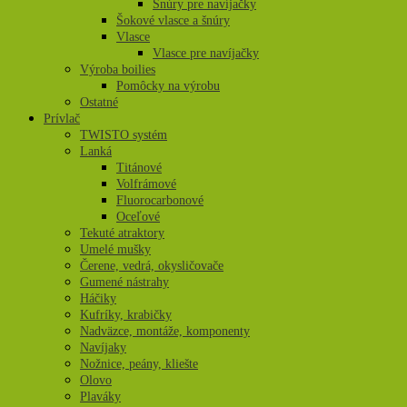
Šnúry pre navíjačky
Šokové vlasce a šnúry
Vlasce
Vlasce pre navíjačky
Výroba boilies
Pomôcky na výrobu
Ostatné
Prívlač
TWISTO systém
Lanká
Titánové
Volfrámové
Fluorocarbonové
Oceľové
Tekuté atraktory
Umelé mušky
Čerene, vedrá, okysličovače
Gumené nástrahy
Háčiky
Kufríky, krabičky
Nadväzce, montáže, komponenty
Navíjaky
Nožnice, peány, kliešte
Olovo
Plaváky