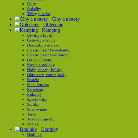
Prúty
Sedačky
Tašky, púzdra
Člny a motory
Oblečenie
Kemping
Bivaky a brolly
Čelovky a lampy
Dáždniky a držiaky
Elektronika / Powerbanky
Elektronika / Ventilátory
Grily a údiarne
Kreslá a stoličky
Nože, mačety, brúsky
Ohrievače, variče, riady
Postele
Príslušenstvo
Repelenty
Ruksaky
Spacie vaky
Stolíky
Stravovanie
Tašky
Toalety a sprchy
Vozíky
Doplnky
Hodinky