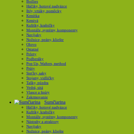
Boilies
Háčiky, hotové nadväzce
Ihly, vrtáky, pomôcky
Krmítka
Krmivá
Kufríky, krabičky
Montáže, systémy, komponenty
Navíjaky
Nožnice, peány, kliešte
Olovo
Ostatné
Pelety
Podberáky
Pop Up, Wafters, method
Prúty
Sieťky, saky
Stojany, vidličky
Tašky, púzdra
Vedrá, sitá
Vlasce a šnúry
Zakrmovanie
Sumčiarina
Háčiky, hotové nadväzce
Kufríky, krabičky
Montáže, systémy, komponenty
Nástrahy a atraktory
Navíjaky
Nožnice, peány, kliešte