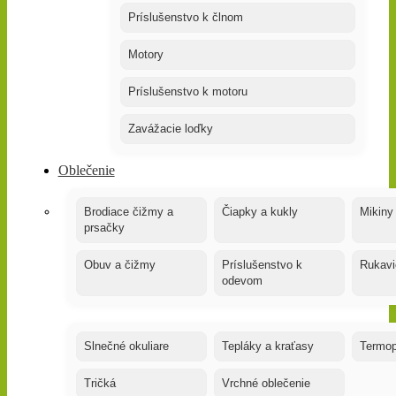
Príslušenstvo k člnom
Motory
Príslušenstvo k motoru
Zavážacie loďky
Oblečenie
Brodiace čižmy a
Čiapky a kukly
Mikiny
prsačky
Obuv a čižmy
Príslušenstvo k
Rukavi
odevom
Slnečné okuliare
Tepláky a kraťasy
Termop
Tričká
Vrchné oblečenie