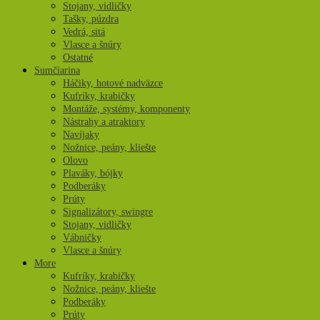
Stojany, vidličky
Tašky, púzdra
Vedrá, sitá
Vlasce a šnúry
Ostatné
Sumčiarina
Háčiky, hotové nadväzce
Kufríky, krabičky
Montáže, systémy, komponenty
Nástrahy a atraktory
Navíjaky
Nožnice, peány, kliešte
Olovo
Plaváky, bójky
Podberáky
Prúty
Signalizátory, swingre
Stojany, vidličky
Vábničky
Vlasce a šnúry
More
Kufríky, krabičky
Nožnice, peány, kliešte
Podberáky
Prúty