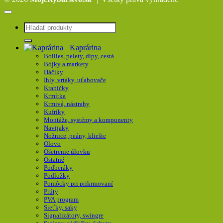
Hľadať:
Kaprárina
Boilies, pelety, dipy, cestá
Bójky a markery
Háčiky
Ihly, vrtáky, uťahovače
Krabičky
Krmítka
Krmivá, nástrahy
Kufríky
Montáže, systémy a komponenty
Navijaky
Nožnice, peány, kliešte
Olovo
Ošetrenie úlovku
Ostatné
Podberáky
Podložky
Pomôcky pri prikrmovaní
Prúty
PVA program
Sieťky, saky
Signalizátory, swingre