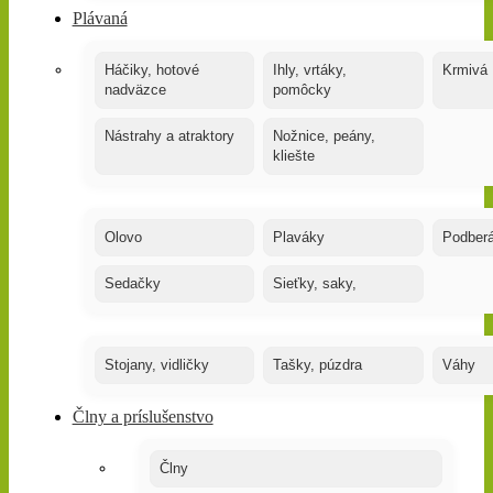
Plávaná
Háčiky, hotové
Ihly, vrtáky,
Krmivá
nadväzce
pomôcky
Nástrahy a atraktory
Nožnice, peány,
kliešte
Olovo
Plaváky
Podber
Sedačky
Sieťky, saky,
Stojany, vidličky
Tašky, púzdra
Váhy
Člny a príslušenstvo
Člny