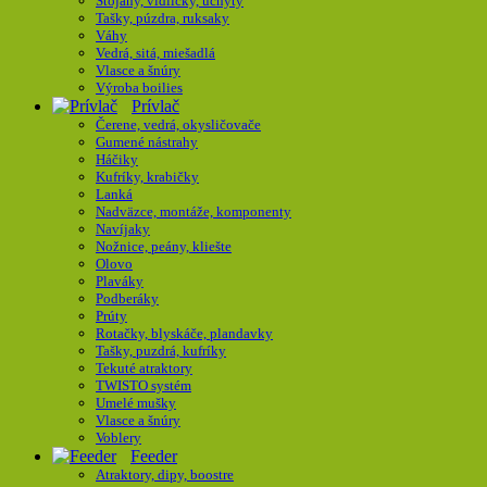
Stojany, vidličky, úchyty
Tašky, púzdra, ruksaky
Váhy
Vedrá, sitá, miešadlá
Vlasce a šnúry
Výroba boilies
Prívlač
Čerene, vedrá, okysličovače
Gumené nástrahy
Háčiky
Kufríky, krabičky
Lanká
Nadväzce, montáže, komponenty
Navíjaky
Nožnice, peány, kliešte
Olovo
Plaváky
Podberáky
Prúty
Rotačky, blyskáče, plandavky
Tašky, puzdrá, kufríky
Tekuté atraktory
TWISTO systém
Umelé mušky
Vlasce a šnúry
Voblery
Feeder
Atraktory, dipy, boostre