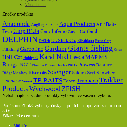
Vône do auta
Značky produktu
Anaconda
Aqua Products
Bait-
ATT
Angling Pursuits
Carp'R'Us
Tech
Carp Inferno
Cortland
Carson
DELPHIN
Dr. Slick Co.
ElFabiano
Dr.Slick
Extra Carp
Giants fishing
Gardner
Garbolino
Filfishing
Greys
Karel Nikl
MS
Hell-Cat
Leeda
MAP
Hobby-G
Range
NGT
Prowess
Rapture
Plastica Panaro
PROS
Plastilys
Saenger
Sert
Snowbee
Riverbaits
Sakura
RidgeMonkey
Trakker
TB BAITS
Trabucco
Teben
SPARROW
Sunset
Products
Wychwood
ZFISH
Neboli nájdené žiadne produkty vyhovujúce vašemu výberu.
Ponúkame široký výber rybárskych potrieb s dopravou zadarmo od
80 €.
Zákaznícke centrum
Môj účet