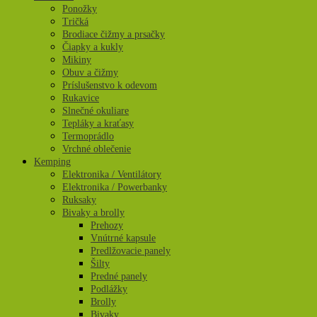
Ponožky
Tričká
Brodiace čižmy a prsačky
Čiapky a kukly
Mikiny
Obuv a čižmy
Príslušenstvo k odevom
Rukavice
Slnečné okuliare
Tepláky a kraťasy
Termoprádlo
Vrchné oblečenie
Kemping
Elektronika / Ventilátory
Elektronika / Powerbanky
Ruksaky
Bivaky a brolly
Prehozy
Vnútrné kapsule
Predlžovacie panely
Šilty
Predné panely
Podlážky
Brolly
Bivaky