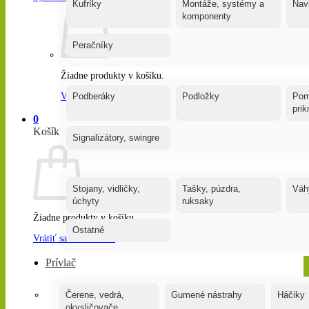
Kufríky
Montáže, systémy a
Nav
komponenty
Peračníky
Žiadne produkty v košíku.
Vrátiť sa do obchodu
Podberáky
Podložky
Pom
pri
0
Košík
Signalizátory, swingre
Stojany, vidličky,
Tašky, púzdra,
Váh
úchyty
ruksaky
Žiadne produkty v košíku.
Ostatné
Vrátiť sa do obchodu
Prívlač
Čerene, vedrá,
Gumené nástrahy
Háčiky
okysličovače