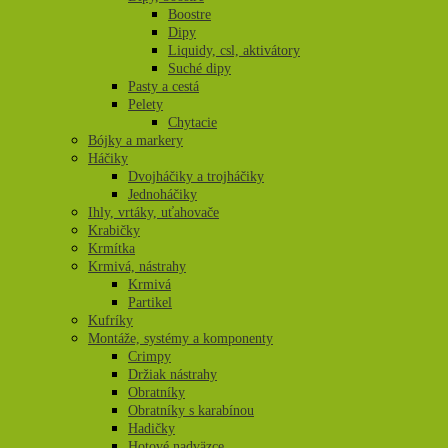
Boostre
Dipy
Liquidy, csl, aktivátory
Suché dipy
Pasty a cestá
Pelety
Chytacie
Bójky a markery
Háčiky
Dvojháčiky a trojháčiky
Jednoháčiky
Ihly, vrtáky, uťahovače
Krabičky
Krmítka
Krmivá, nástrahy
Krmivá
Partikel
Kufríky
Montáže, systémy a komponenty
Crimpy
Držiak nástrahy
Obratníky
Obratníky s karabínou
Hadičky
Hotové nadväzce