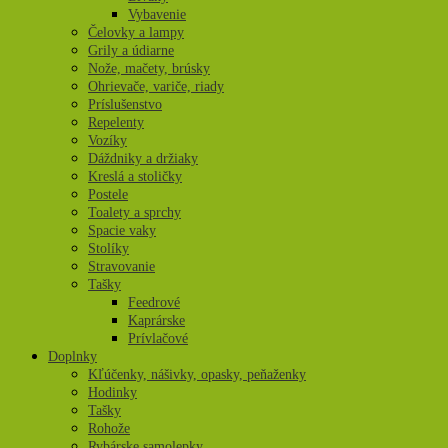
Vybavenie
Čelovky a lampy
Grily a údiarne
Nože, mačety, brúsky
Ohrievače, variče, riady
Príslušenstvo
Repelenty
Vozíky
Dáždniky a držiaky
Kreslá a stoličky
Postele
Toalety a sprchy
Spacie vaky
Stolíky
Stravovanie
Tašky
Feedrové
Kaprárske
Prívlačové
Doplnky
Kľúčenky, nášivky, opasky, peňaženky
Hodinky
Tašky
Rohože
Rybárske samolepky