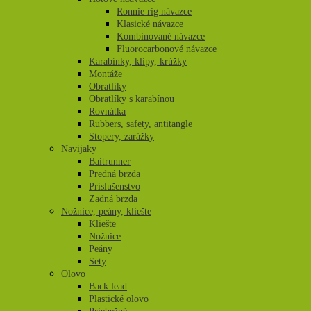
Ronnie rig návazce
Klasické návazce
Kombinované návazce
Fluorocarbonové návazce
Karabínky, klipy, krúžky
Montáže
Obratlíky
Obratlíky s karabínou
Rovnátka
Rubbers, safety, antitangle
Stopery, zarážky
Navijaky
Baitrunner
Predná brzda
Príslušenstvo
Zadná brzda
Nožnice, peány, kliešte
Kliešte
Nožnice
Peány
Sety
Olovo
Back lead
Plastické olovo