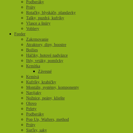
Podberáky
Prúty
Rotačky, blyskáče, plandavky
Tašky, puzdrá, kufríky
Vlasce a šnúry
Voblery
Feeder
Zakrmovanie
Atraktory, dipy, boostre
Boilies
Háčiky, hotové nadväzce
Ihly, vrtáky, pomôcky
Krmítka
Závesné
Krmivá
Kufríky, krabičky
Montáže, systémy, komponenty
Navíjaky
Nožnice, peány, kliešte
Olovo
Pelety
Podberáky
Pop Up, Wafters, method
Prúty
Sieťky, saky