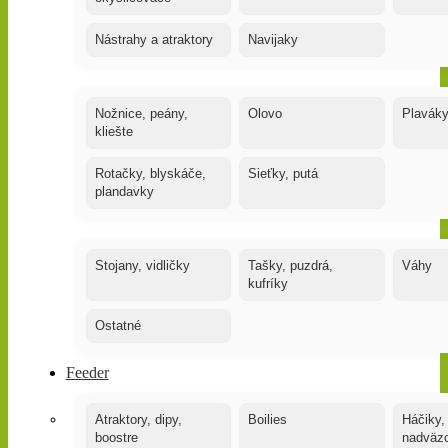
Nástrahy a atraktory
Navijaky
Nožnice, peány,
Olovo
Plavák
kliešte
Rotačky, blyskáče,
Sieťky, putá
plandavky
Stojany, vidličky
Tašky, puzdrá,
Váhy
kufríky
Ostatné
Feeder
Atraktory, dipy,
Boilies
Háčiky,
boostre
nadväz