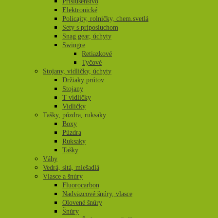
Príslušenstvo
Elektronické
Policajty, rolničky, chem.svetlá
Sety s príposluchom
Snag gear, úchyty
Swingre
Retiazkové
Tyčové
Stojany, vidličky, úchyty
Držiaky prútov
Stojany
T vidličky
Vidličky
Tašky, púzdra, ruksaky
Boxy
Púzdra
Ruksaky
Tašky
Váhy
Vedrá, sitá, miešadlá
Vlasce a šnúry
Fluorocarbon
Nadväzcové šnúry, vlasce
Olovené šnúry
Šnúry