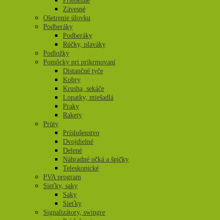
Priebežné
Závesné
Ošetrenie úlovku
Podberáky
Podberáky
Rúčky, plaváky
Podložky
Pomôcky pri prikrmovaní
Distančné tyče
Kobry
Krusha, sekáče
Lopatky, miešadlá
Praky
Rakety
Prúty
Príslušenstvo
Dvojdielné
Delené
Náhradné očká a špičky
Teleskopické
PVA program
Sieťky, saky
Saky
Sieťky
Signalizátory, swingre