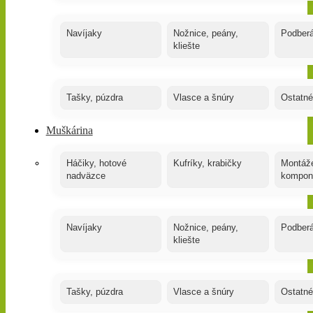
Navíjaky
Nožnice, peány,
Podber
kliešte
Tašky, púzdra
Vlasce a šnúry
Ostatné
Muškárina
Háčiky, hotové
Kufríky, krabičky
Montáže
nadväzce
kompon
Navíjaky
Nožnice, peány,
Podber
kliešte
Tašky, púzdra
Vlasce a šnúry
Ostatné