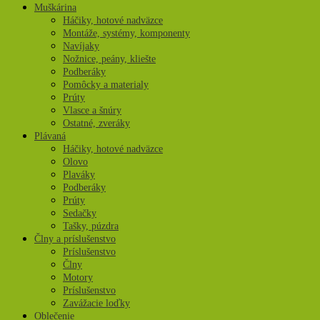
Muškárina
Háčiky, hotové nadväzce
Montáže, systémy, komponenty
Navíjaky
Nožnice, peány, kliešte
Podberáky
Pomôcky a materialy
Prúty
Vlasce a šnúry
Ostatné, zveráky
Plávaná
Háčiky, hotové nadväzce
Olovo
Plaváky
Podberáky
Prúty
Sedačky
Tašky, púzdra
Člny a príslušenstvo
Príslušenstvo
Člny
Motory
Príslušenstvo
Zavážacie loďky
Oblečenie