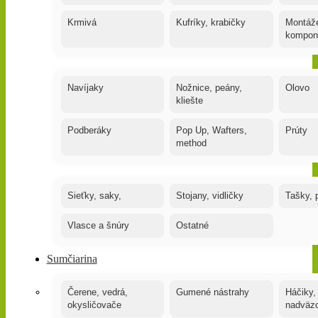
Krmivá
Kufríky, krabičky
Montáže
kompon
Navíjaky
Nožnice, peány,
Olovo
kliešte
Podberáky
Pop Up, Wafters,
Prúty
method
Sieťky, saky,
Stojany, vidličky
Tašky, 
Vlasce a šnúry
Ostatné
Sumčiarina
Čerene, vedrá,
Gumené nástrahy
Háčiky,
okysličovače
nadväz