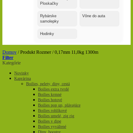
Ploskačky
Rybárske
Vône do auta
samolepky
Hodinky
Domov
/
Produkt Rozmer
/
0,17mm 11,0kg 1300m
Filter
Kategórie
Novinky
Kaprárina
Boilies, pelety, dipy, cestá
Boilies extra tvrdé
Boilies krmné
Boilies hotové
Boilies pop up, plávajúce
Boilies rohlíkové
Boilies umelé, zig rig
Boilies v dipe
Boilies vyvážené
Dipy, boostre