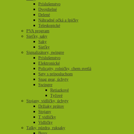
Príslušenstvo
Dvojdielné
Delené
Náhradné očká a špičky
Teleskopické
PVA program
Sieťky, saky
Saky
Sieťky
Signalizátory, swingre
Príslušenstvo
Elektronické
Policajty, rolničky, chem.svetlá
Sety s príposluchom
Snag gear, úchyty
Swingre
Retiazkové
Tyčové
Stojany, vidličky, úchyty
Držiaky prútov
Stojany
T vidličky
Vidličky
Tašky, púzdra, ruksaky
Boxy