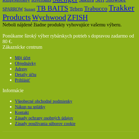
RidgeMonkey
Trakker
TB BAITS
Trabucco
Teben
SPARROW
Sunset
Products
Wychwood
ZFISH
Neboli nájdené žiadne produkty vyhovujúce vašemu výberu.
Ponúkame široký výber rybárskych potrieb s dopravou zadarmo od
80 €.
Zákaznícke centrum
Môj účet
Objednávky
Adresy
Detaily účtu
Prihlásiť
Informácie
Všeobecné obchodné podmienky
Nákup na splátky
Kontakt
Zásady ochrany osobných údajov
Zásady používania súborov cookie
V