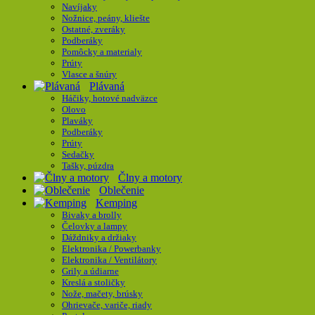
Navíjaky
Nožnice, peány, kliešte
Ostatné, zveráky
Podberáky
Pomôcky a materialy
Prúty
Vlasce a šnúry
Plávaná
Háčiky, hotové nadväzce
Olovo
Plaváky
Podberáky
Prúty
Sedačky
Tašky, púzdra
Člny a motory
Oblečenie
Kemping
Bivaky a brolly
Čelovky a lampy
Dáždniky a držiaky
Elektronika / Powerbanky
Elektronika / Ventilátory
Grily a údiarne
Kreslá a stoličky
Nože, mačety, brúsky
Ohrievače, variče, riady