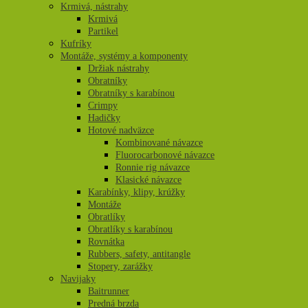
Krmivá, nástrahy
Krmivá
Partikel
Kufríky
Montáže, systémy a komponenty
Držiak nástrahy
Obratníky
Obratníky s karabínou
Crimpy
Hadičky
Hotové nadväzce
Kombinované návazce
Fluorocarbonové návazce
Ronnie rig návazce
Klasické návazce
Karabínky, klipy, krúžky
Montáže
Obratlíky
Obratlíky s karabínou
Rovnátka
Rubbers, safety, antitangle
Stopery, zarážky
Navijaky
Baitrunner
Predná brzda