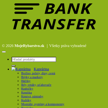
© 2026
MojeRybarstvo.sk
｜Všetky práva vyhradené
Hľadať:
Kaprárina
Boilies, pelety, dipy, cestá
Bójky a markery
Háčiky
Ihly, vrtáky, uťahovače
Krabičky
Krmítka
Krmivá, nástrahy
Kufríky
Montáže, systémy a komponenty
Navijaky