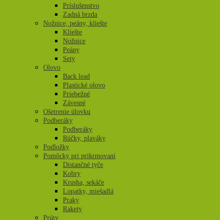
Príslušenstvo
Zadná brzda
Nožnice, peány, kliešte
Kliešte
Nožnice
Peány
Sety
Olovo
Back lead
Plastické olovo
Priebežné
Závesné
Ošetrenie úlovku
Podberáky
Podberáky
Rúčky, plaváky
Podložky
Pomôcky pri prikrmovaní
Distančné tyče
Kobry
Krusha, sekáče
Lopatky, miešadlá
Praky
Rakety
Prúty