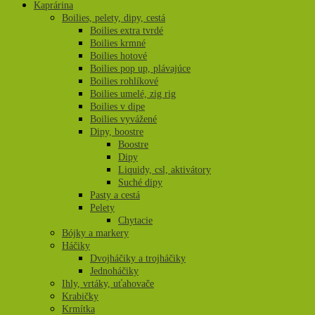
Kaprárina
Boilies, pelety, dipy, cestá
Boilies extra tvrdé
Boilies krmné
Boilies hotové
Boilies pop up, plávajúce
Boilies rohlíkové
Boilies umelé, zig rig
Boilies v dipe
Boilies vyvážené
Dipy, boostre
Boostre
Dipy
Liquidy, csl, aktivátory
Suché dipy
Pasty a cestá
Pelety
Chytacie
Bójky a markery
Háčiky
Dvojháčiky a trojháčiky
Jednoháčiky
Ihly, vrtáky, uťahovače
Krabičky
Krmítka