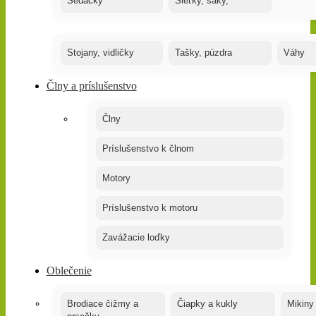
Sedačky
Sieťky, saky,
Stojany, vidličky
Tašky, púzdra
Váhy
Člny a príslušenstvo
Člny
Príslušenstvo k člnom
Motory
Príslušenstvo k motoru
Zavážacie loďky
Oblečenie
Brodiace čižmy a
Čiapky a kukly
Mikiny