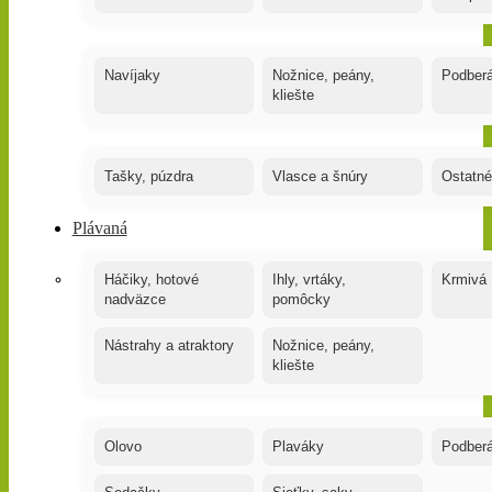
Navíjaky
Nožnice, peány,
Podber
kliešte
Tašky, púzdra
Vlasce a šnúry
Ostatné
Plávaná
Háčiky, hotové
Ihly, vrtáky,
Krmivá
nadväzce
pomôcky
Nástrahy a atraktory
Nožnice, peány,
kliešte
Olovo
Plaváky
Podber